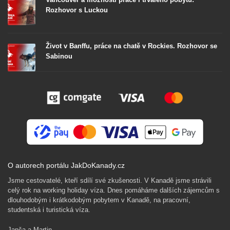
Rozhovor s Luckou
Život v Banffu, práce na chatě v Rockies. Rozhovor se
Sabinou
O autorech portálu JakDoKanady.cz
Jsme cestovatelé, kteří sdílí své zkušenosti. V Kanadě jsme strávili
celý rok na working holiday víza. Dnes pomáháme dalších zájemcům s
dlouhodobým i krátkodobým pobytem v Kanadě, na pracovní,
studentská i turistická víza.
Janča a Martin