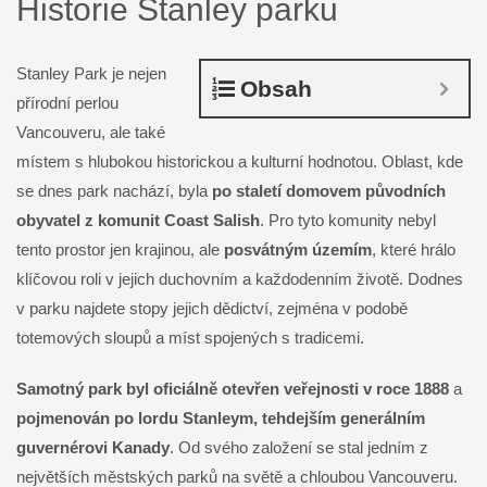
Historie Stanley parku
Stanley Park je nejen
Obsah
přírodní perlou
Vancouveru, ale také
místem s hlubokou historickou a kulturní hodnotou. Oblast, kde
se dnes park nachází, byla
po staletí domovem původních
obyvatel z komunit Coast Salish
. Pro tyto komunity nebyl
tento prostor jen krajinou, ale
posvátným územím
, které hrálo
klíčovou roli v jejich duchovním a každodenním životě. Dodnes
v parku najdete stopy jejich dědictví, zejména v podobě
totemových sloupů a míst spojených s tradicemi.
Samotný park byl oficiálně otevřen veřejnosti v roce 1888
a
pojmenován po lordu Stanleym, tehdejším generálním
guvernérovi Kanady
. Od svého založení se stal jedním z
největších městských parků na světě a chloubou Vancouveru.