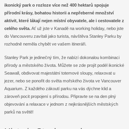
ikonický park o rozloze více než 400 hektarů spojuje
přírodní krásy, bohatou historii a nepřeberné množství
aktivit, které lákají nejen místní obyvatele, ale i cestovatele z
celého světa.
Ať už jste v Kanadě na working holiday, nebo jste
do Vancouveru zavítali jako turista, návštěva Stanley Parku by
rozhodně neměla chybět ve vašem itineráři.
Stanley Park je jedinečný tím, že nabízí dokonalou kombinaci
přírody a městského života. Můžete se zde projít podél ikonické
Seawall, obdivovat majestátní totemové sloupy, relaxovat u
jezer, nebo se ponořit do světa mořského života ve Vancouver
Aquarium. Z každého zákoutí parku na vás dýchne klid a
zároveň pocit propojení s přírodou. Připravte se na den plný
objevování a relaxace v jednom z nejkrásnějších městských
parků na světě!