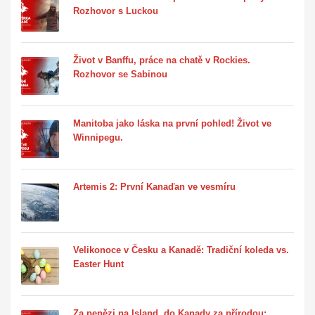
Rozhovor s Luckou
Život v Banffu, práce na chatě v Rockies.
Rozhovor se Sabinou
Manitoba jako láska na první pohled! Život ve
Winnipegu.
Artemis 2: První Kanaďan ve vesmíru
Velikonoce v Česku a Kanadě: Tradiční koleda vs.
Easter Hunt
Za penězi na Island, do Kanady za přírodou: