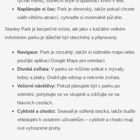
rychle měnit), sluneční brýle a opalovací krém v létě.
Naplánujte si čas:
Park je obrovský, takže pokud chcete
vidět většinu atrakcí, vyhraďte si minimálně půl dne.
Stanley Park je bezpečné místo, ale jako v každém velkém
městském parku je důležité být obezřetný a připravený.
Navigace:
Park je rozsáhlý, takže si stáhněte mapu nebo
použijte aplikaci Google Maps pro orientaci.
Divoká zvířata:
V parku se můžete setkat s mývaly,
bobry a ptáky. Dodržujte odstup a nekrmte zvířata.
Večerní návštěvy:
Pokud plánujete být v parku po
setmění, pohybujte se ve skupině a zdržujte se na
hlavních cestách.
Cyklisté a chodci:
Seawall je sdílená stezka, takže buďte
ohleduplní k ostatním uživatelům – cyklisté a chodci mají
své vyhrazené pruhy.