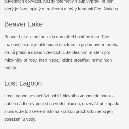
původních obyvatel. Každý totemový sloup vypráví příběh,
který je úzce spjatý s tradicemi a mýty komunit First Nations.
Beaver Lake
Beaver Lake je oázou klidu uprostřed hustého lesa. Toto
malebné jezero je obklopené stezkami a je domovem mnoha
druhů ptáků a dalších živočichů. Je ideálním místem pro
milovníky přírody, kteří hledají klidné prostředí mimo ruch
města.
Lost Lagoon
Lost Lagoon se nachází poblíž hlavního vchodu do parku a
nabízí nádherný pohled na vodní hladinu, obzvlášť při západu
slunce. Je to skvělé místo na krátkou procházku nebo jen
posezení u vody.