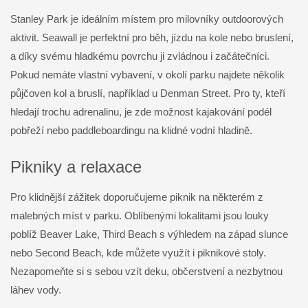
Stanley Park je ideálním místem pro milovníky outdoorových
aktivit. Seawall je perfektní pro běh, jízdu na kole nebo bruslení,
a díky svému hladkému povrchu ji zvládnou i začátečníci.
Pokud nemáte vlastní vybavení, v okolí parku najdete několik
půjčoven kol a bruslí, například u Denman Street. Pro ty, kteří
hledají trochu adrenalinu, je zde možnost kajakování podél
pobřeží nebo paddleboardingu na klidné vodní hladině.
Pikniky a relaxace
Pro klidnější zážitek doporučujeme piknik na některém z
malebných míst v parku. Oblíbenými lokalitami jsou louky
poblíž Beaver Lake, Third Beach s výhledem na západ slunce
nebo Second Beach, kde můžete využít i piknikové stoly.
Nezapomeňte si s sebou vzít deku, občerstvení a nezbytnou
láhev vody.