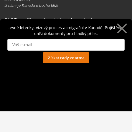
S námi je Kanada o trochu blíž!
Rádi Ti pomůžeme s kanadským dobrodružstvím…
Levné letenky, vízový proces a imigrační v Kanadě. Pojištění a
další dokumenty pro hladký přílet.
Získat rady zdarma
Ochrana osobních údajů
© 2014 - 2025. Všechna práva vyhrazena.
Kontakt
|
Spolupráce
|
Obchodní podmínky
|
Ochrana osobních údajů