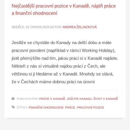
Nejčastější pracovní pozice v Kanadě, náplň práce
a finanční ohodnocení
NEDĚLE, 02 ÚNORA 2025
AUTOR:
ANDREA ŽELJAZKOVÁ
Jestliže se chystáte do Kanady na delší dobu a máte
pracovní povolení (například v rámci Working Holiday),
jistě přemýšlíte nad tím, jakou práci si v Kanadě najdete.
Někteří z nás si virtuálně najdou práci z Čech, ale
většinou si ji hledáme až v Kanadě. Mnohdy se stává,
že v Čechách máme dobrou práci na úrovni
PUBLIKOVÁNO
PRÁCE V KANADĚ
,
ZAŽIJTE KANADU
,
ŽIVOT V KANADĚ
ŠTÍTKY:
FINANČNÍ OHODNOCENÍ
,
PRÁCE
,
PRACOVNÍ POZICE