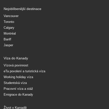
Nejoblíbenější destinace
Vancouver
Toronto
Calgary
Montréal
Banff
Jasper
Víza do Kanady
Vízová povinnost
eTa povolení a turistická víza
Working holiday víza
Studentská víza
Pracovní víza a stáž
Emigrace do Kanady
Život v Kanadě