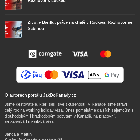
Rozhovor s Luckou
Život v Banffu, práce na chatě v Rockies. Rozhovor se
Sabinou
O autorech portálu JakDoKanady.cz
Jsme cestovatelé, kteří sdílí své zkušenosti. V Kanadě jsme strávili
celý rok na working holiday víza. Dnes pomáháme dalších zájemcům s
dlouhodobým i krátkodobým pobytem v Kanadě, na pracovní,
studentská i turistická víza.
Janča a Martin