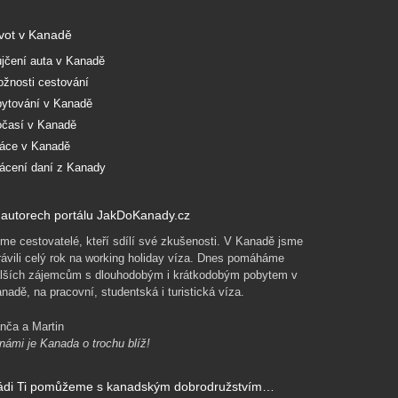
vot v Kanadě
jčení auta v Kanadě
žnosti cestování
ytování v Kanadě
časí v Kanadě
áce v Kanadě
ácení daní z Kanady
autorech portálu JakDoKanady.cz
me cestovatelé, kteří sdílí své zkušenosti. V Kanadě jsme
rávili celý rok na working holiday víza. Dnes pomáháme
lších zájemcům s dlouhodobým i krátkodobým pobytem v
nadě, na pracovní, studentská i turistická víza.
nča a Martin
námi je Kanada o trochu blíž!
ádi Ti pomůžeme s kanadským dobrodružstvím…