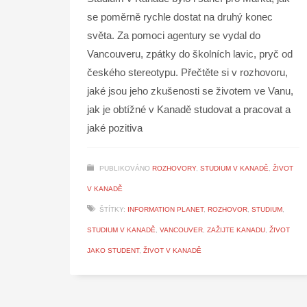
se poměrně rychle dostat na druhý konec
světa. Za pomoci agentury se vydal do
Vancouveru, zpátky do školních lavic, pryč od
českého stereotypu. Přečtěte si v rozhovoru,
jaké jsou jeho zkušenosti se životem ve Vanu,
jak je obtížné v Kanadě studovat a pracovat a
jaké pozitiva
PUBLIKOVÁNO
ROZHOVORY
,
STUDIUM V KANADĚ
,
ŽIVOT
V KANADĚ
ŠTÍTKY:
INFORMATION PLANET
,
ROZHOVOR
,
STUDIUM
,
STUDIUM V KANADĚ
,
VANCOUVER
,
ZAŽIJTE KANADU
,
ŽIVOT
JAKO STUDENT
,
ŽIVOT V KANADĚ