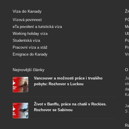
Víza do Kanady
Ži
Vízová povinnost
Pů
eTa povolení a turistická víza
Mo
Working holiday víza
Ub
Studentská víza
Po
Pracovní víza a stáž
Pr
Emigrace do Kanady
Vr
Nejnovější články
O 
Vancouver a možnosti práce i trvalého
Js
st
pobytu: Rozhovor s Luckou
da
Ka
Život v Banffu, práce na chatě v Rockies.
Ja
Rozhovor se Sabinou
S 
R