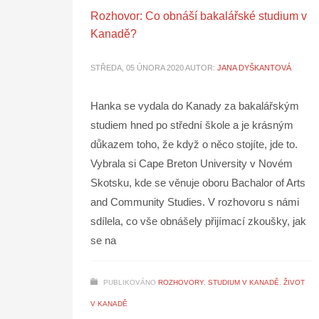
Rozhovor: Co obnáší bakalářské studium v
Kanadě?
STŘEDA, 05 ÚNORA 2020
AUTOR:
JANA DYŠKANTOVÁ
Hanka se vydala do Kanady za bakalářským
studiem hned po střední škole a je krásným
důkazem toho, že když o něco stojíte, jde to.
Vybrala si Cape Breton University v Novém
Skotsku, kde se věnuje oboru Bachalor of Arts
and Community Studies. V rozhovoru s námi
sdílela, co vše obnášely přijímací zkoušky, jak
se na
PUBLIKOVÁNO
ROZHOVORY
,
STUDIUM V KANADĚ
,
ŽIVOT
V KANADĚ