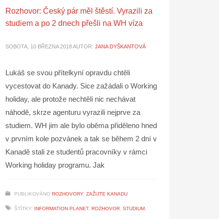
Rozhovor: Český pár měl štěstí. Vyrazili za
studiem a po 2 dnech přešli na WH víza
SOBOTA, 10 BŘEZNA 2018
AUTOR:
JANA DYŠKANTOVÁ
Lukáš se svou přítelkyní opravdu chtěli
vycestovat do Kanady. Sice zažádali o Working
holiday, ale protože nechtěli nic nechávat
náhodě, skrze agenturu vyrazili nejprve za
studiem. WH jim ale bylo oběma přiděleno hned
v prvním kole pozvánek a tak se během 2 dní v
Kanadě stali ze studentů pracovníky v rámci
Working holiday programu. Jak
PUBLIKOVÁNO
ROZHOVORY
,
ZAŽIJTE KANADU
ŠTÍTKY:
INFORMATION PLANET
,
ROZHOVOR
,
STUDIUM
,