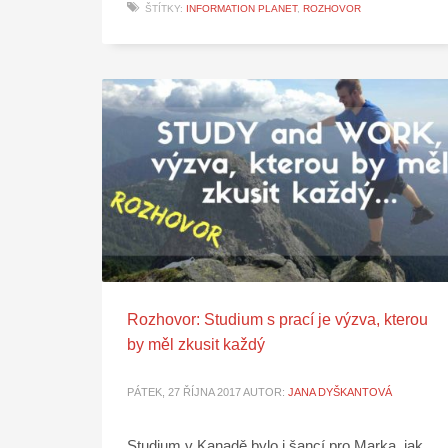
ŠTÍTKY:
INFORMATION PLANET
,
ROZHOVOR
Rozhovor: Studium s prací je výzva, kterou
by měl zkusit každý
PÁTEK, 27 ŘÍJNA 2017
AUTOR:
JANA DYŠKANTOVÁ
Studium v Kanadě bylo i šancí pro Marka, jak