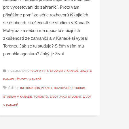
pro vycestování do zahraničí. Proto vám
přinášíme první ze série rozhovorů týkajících
se osobních zkušeností se studiem v Kanadě.
Matěj už za sebou má spoustu studijních
zkušeností ze zahraničí a v Kanadě si vybral
Toronto. Jak se tu studuje? S čím vším mu
pomohla agentura? Jaký je život
PUBLIKOVÁNO
RADY A TIPY
,
STUDIUM V KANADĚ
,
ZAŽIJTE
KANADU
,
ŽIVOT V KANADĚ
ŠTÍTKY:
INFORMATION PLANET
,
ROZHOVOR
,
STUDIUM
,
STUDIUM V KANADĚ
,
TORONTO
,
ŽIVOT JAKO STUDENT
,
ŽIVOT
V KANADĚ