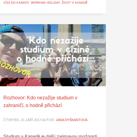
VÍZA DO KANADY
,
WORKING HOLIDAY
,
ŽIVOT V KANADĚ
Rozhovor: Kdo nezažije studium v
zahraničí, o hodně přichází
ČTVRTEK, 21 ZÁŘÍ 2017
AUTOR:
JANA DYŠKANTOVÁ
Studium v Kanadě je další zajímavou možností