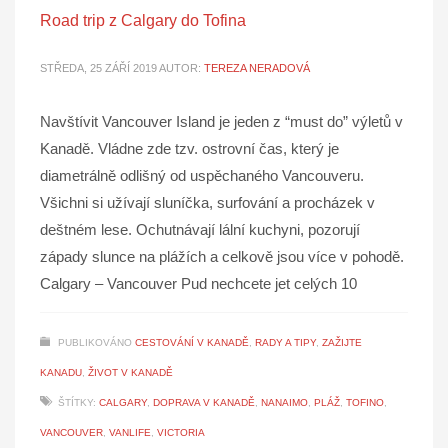
Road trip z Calgary do Tofina
STŘEDA, 25 ZÁŘÍ 2019
AUTOR:
TEREZA NERADOVÁ
Navštívit Vancouver Island je jeden z “must do” výletů v
Kanadě. Vládne zde tzv. ostrovní čas, který je
diametrálně odlišný od uspěchaného Vancouveru.
Všichni si užívají sluníčka, surfování a procházek v
deštném lese. Ochutnávají lální kuchyni, pozorují
západy slunce na plážích a celkově jsou více v pohodě.
Calgary – Vancouver Pud nechcete jet celých 10
PUBLIKOVÁNO
CESTOVÁNÍ V KANADĚ
,
RADY A TIPY
,
ZAŽIJTE
KANADU
,
ŽIVOT V KANADĚ
ŠTÍTKY:
CALGARY
,
DOPRAVA V KANADĚ
,
NANAIMO
,
PLÁŽ
,
TOFINO
,
VANCOUVER
,
VANLIFE
,
VICTORIA