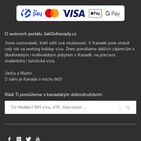
O autorech portálu JakDoKanady.cz
Jsme cestovatelé, kteří sdílí své zkušenosti. V Kanadě jsme strávili
celý rok na working holiday víza. Dnes pomáháme dalších zájemcům s
dlouhodobým i krátkodobým pobytem v Kanadě, na pracovní,
studentská i turistická víza.
Janča a Martin
S námi je Kanada o trochu blíž!
Rádi Ti pomůžeme s kanadským dobrodružstvím…