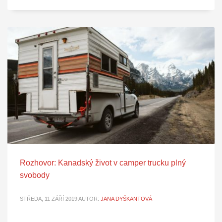
Rozhovor: Kanadský život v camper trucku plný
svobody
STŘEDA, 11 ZÁŘÍ 2019
AUTOR:
JANA DYŠKANTOVÁ