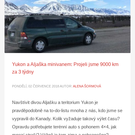
Yukon a Aljaška minivanem: Projeli jsme 9000 km
za 3 týdny
PONDĚLÍ, 02 ČERVENCE 2018
AUTOR:
ALENA ŠORMOVÁ
Navštívit divou Aljašku a teritorium Yukon je
pravděpodobně na to-do-listu mnoha z nás, kdo jsme se
vypravili do Kanady. Kolik vyžaduje takový výlet času?
Opravdu potřebujete terénní auto s pohonem 4×4, jak
mnozí straší? Vážně je tam zima a nebezpečno?