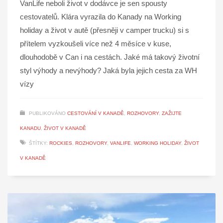
VanLife neboli život v dodávce je sen spousty
cestovatelů. Klára vyrazila do Kanady na Working
holiday a život v autě (přesněji v camper trucku) si s
přítelem vyzkoušeli více než 4 měsíce v kuse,
dlouhodobě v Can i na cestách. Jaké má takový životní
styl výhody a nevýhody? Jaká byla jejich cesta za WH
vízy
PUBLIKOVÁNO
CESTOVÁNÍ V KANADĚ
,
ROZHOVORY
,
ZAŽIJTE
KANADU
,
ŽIVOT V KANADĚ
ŠTÍTKY:
ROCKIES
,
ROZHOVORY
,
VANLIFE
,
WORKING HOLIDAY
,
ŽIVOT
V KANADĚ