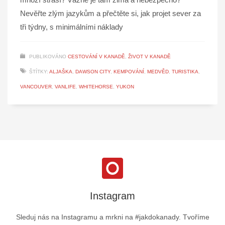
Nevěřte zlým jazykům a přečtěte si, jak projet sever za
tři týdny, s minimálními náklady
PUBLIKOVÁNO
CESTOVÁNÍ V KANADĚ
,
ŽIVOT V KANADĚ
ŠTÍTKY:
ALJAŠKA
,
DAWSON CITY
,
KEMPOVÁNÍ
,
MEDVĚD
,
TURISTIKA
,
VANCOUVER
,
VANLIFE
,
WHITEHORSE
,
YUKON
Instagram
Sleduj nás na Instagramu a mrkni na #jakdokanady. Tvoříme