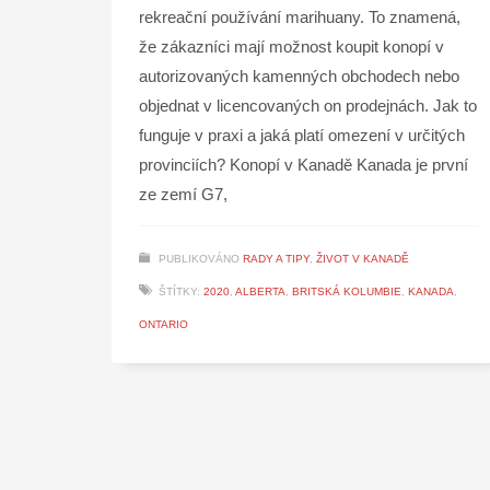
rekreační používání marihuany. To znamená,
že zákazníci mají možnost koupit konopí v
autorizovaných kamenných obchodech nebo
objednat v licencovaných on prodejnách. Jak to
funguje v praxi a jaká platí omezení v určitých
provinciích? Konopí v Kanadě Kanada je první
ze zemí G7,
PUBLIKOVÁNO
RADY A TIPY
,
ŽIVOT V KANADĚ
ŠTÍTKY:
2020
,
ALBERTA
,
BRITSKÁ KOLUMBIE
,
KANADA
,
ONTARIO