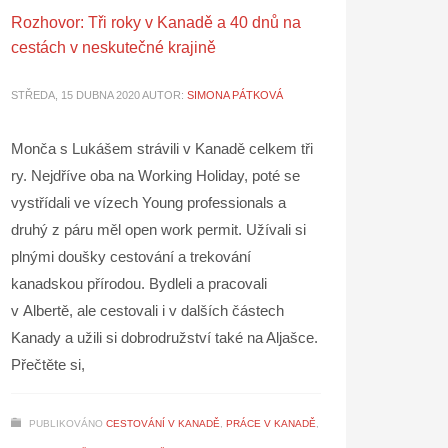
Rozhovor: Tři roky v Kanadě a 40 dnů na
cestách v neskutečné krajině
STŘEDA, 15 DUBNA 2020
AUTOR:
SIMONA PÁTKOVÁ
Monča s Lukášem strávili v Kanadě celkem tři
ry. Nejdříve oba na Working Holiday, poté se
vystřídali ve vízech Young professionals a
druhý z páru měl open work permit. Užívali si
plnými doušky cestování a trekování
kanadskou přírodou. Bydleli a pracovali
v Albertě, ale cestovali i v dalších částech
Kanady a užili si dobrodružství také na Aljašce.
Přečtěte si,
PUBLIKOVÁNO
CESTOVÁNÍ V KANADĚ
,
PRÁCE V KANADĚ
,