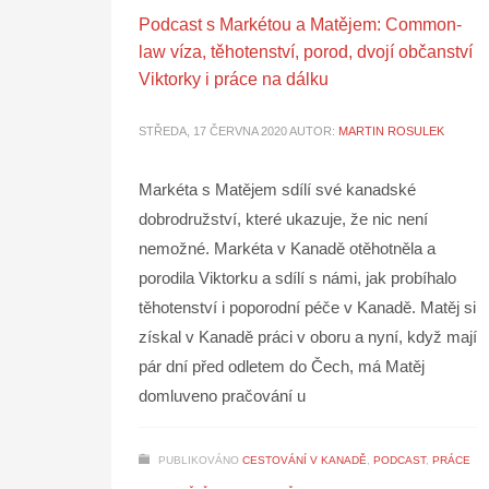
Podcast s Markétou a Matějem: Common-
law víza, těhotenství, porod, dvojí občanství
Viktorky i práce na dálku
STŘEDA, 17 ČERVNA 2020
AUTOR:
MARTIN ROSULEK
Markéta s Matějem sdílí své kanadské
dobrodružství, které ukazuje, že nic není
nemožné. Markéta v Kanadě otěhotněla a
porodila Viktorku a sdílí s námi, jak probíhalo
těhotenství i poporodní péče v Kanadě. Matěj si
získal v Kanadě práci v oboru a nyní, když mají
pár dní před odletem do Čech, má Matěj
domluveno pračování u
PUBLIKOVÁNO
CESTOVÁNÍ V KANADĚ
,
PODCAST
,
PRÁCE