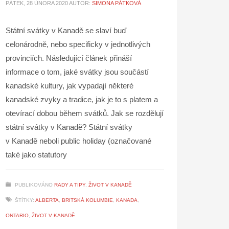
PÁTEK, 28 ÚNORA 2020
AUTOR:
SIMONA PÁTKOVÁ
Státní svátky v Kanadě se slaví buď
celonárodně, nebo specificky v jednotlivých
provinciích. Následující článek přináší
informace o tom, jaké svátky jsou součástí
kanadské kultury, jak vypadají některé
kanadské zvyky a tradice, jak je to s platem a
otevírací dobou během svátků. Jak se rozdělují
státní svátky v Kanadě? Státní svátky
v Kanadě neboli public holiday (označované
také jako statutory
PUBLIKOVÁNO
RADY A TIPY
,
ŽIVOT V KANADĚ
ŠTÍTKY:
ALBERTA
,
BRITSKÁ KOLUMBIE
,
KANADA
,
ONTARIO
,
ŽIVOT V KANADĚ