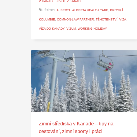
V KANADĚ
,
ŽIVOT V KANADĚ
ŠTÍTKY:
ALBERTA
,
ALBERTA HEALTH CARE
,
BRITSKÁ
KOLUMBIE
,
COMMON-LAW PARTNER
,
TĚHOTENSTVÍ
,
VÍZA
,
VÍZA DO KANADY
,
VÍZUM
,
WORKING HOLIDAY
Zimní střediska v Kanadě – tipy na
cestování, zimní sporty i práci