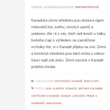
SOBOTA, 29 ÚNORA 2020
AUTOR:
SIMONA PÁTKOVÁ
Kanadská zimní střediska jsou doslova rájem
milovníků hor, sněhu, zimních sportů a
outdooru. Ale i ti z vás, kteří rádi lenoší u šálku
horkého čaje s výhledem na zasněžené
vrcholky hor, si v Kanadě přijdou na své. Zimní
a turistická střediska jsou také místa s velkou
šancí najít zde práci. Zimní sezóna v Kanadě
probíhá zhruba
PUBLIKOVÁNO
CESTOVÁNÍ V KANADĚ
,
RADY A TIPY
ŠTÍTKY:
2020
,
ALBERTA
,
ATRAKCE
,
BRITSKÁ KOLUMBIE
,
CESTOVÁNÍ V KANADĚ
,
KANADA
,
LYŽOVÁNÍ
,
PRÁCE V
ZAHRANIČÍ
,
VANCOUVER