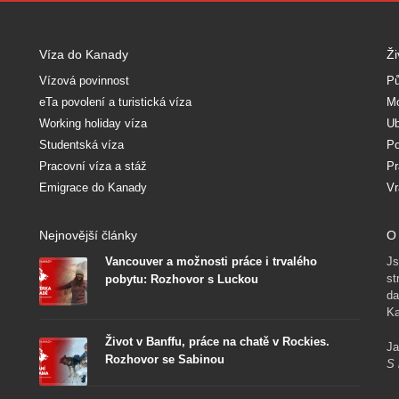
Víza do Kanady
Ži
Vízová povinnost
Pů
eTa povolení a turistická víza
Mo
Working holiday víza
Ub
Studentská víza
Po
Pracovní víza a stáž
Pr
Emigrace do Kanady
Vr
Nejnovější články
O 
Vancouver a možnosti práce i trvalého
Js
st
pobytu: Rozhovor s Luckou
da
Ka
Život v Banffu, práce na chatě v Rockies.
Ja
Rozhovor se Sabinou
S 