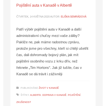
Pojištění auta v Kanadě v Albertě
ČTVRTEK, 14 KVĚTNA 2020
AUTOR:
ELIŠKA SEMRÁDOVÁ
Patří výběr pojištění auta v Kanadě a další
administrativní chuťoy mezi vaše záliby?
Pakliže ne, pak máme radostnou zprávu,
protože jsme pro všechny, kteří si chtějí ušetřit
čas, dali dohromady bojový plán, jak mít
pojištění osobního vozu z krku dřív, než
řeknete „Tim Hortons“. Jak již tušíte, čas v
Kanadě se dá trávit i záživněji
PUBLIKOVÁNO
ŽIVOT V KANADĚ
ŠTÍTKY:
ALBERTA
,
DOPRAVA V KANADĚ
,
POJIŠTĚNÍ
,
ZKUŠENOST