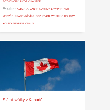
ROZHOVORY
,
ŽIVOT V KANADĚ
ŠTÍTKY:
ALBERTA
,
BANFF
,
COMMON-LAW PARTNER
,
MEDVĚD
,
PRACOVNÍ VÍZA
,
ROZHOVOR
,
WORKING HOLIDAY
,
YOUNG PROFESSIONALS
Státní svátky v Kanadě