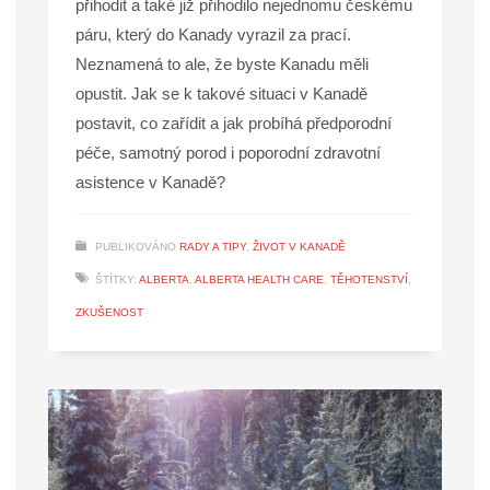
přihodit a také již přihodilo nejednomu českému
páru, který do Kanady vyrazil za prací.
Neznamená to ale, že byste Kanadu měli
opustit. Jak se k takové situaci v Kanadě
postavit, co zařídit a jak probíhá předporodní
péče, samotný porod i poporodní zdravotní
asistence v Kanadě?
PUBLIKOVÁNO
RADY A TIPY
,
ŽIVOT V KANADĚ
ŠTÍTKY:
ALBERTA
,
ALBERTA HEALTH CARE
,
TĚHOTENSTVÍ
,
ZKUŠENOST