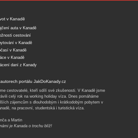
vot v Kanadě
jčení auta v Kanadě
žnosti cestování
ytování v Kanadě
časí v Kanadě
áce v Kanadě
ácení daní z Kanady
autorech portálu JakDoKanady.cz
me cestovatelé, kteří sdílí své zkušenosti. V Kanadě jsme
rávili celý rok na working holiday víza. Dnes pomáháme
lších zájemcům s dlouhodobým i krátkodobým pobytem v
nadě, na pracovní, studentská i turistická víza.
nča a Martin
námi je Kanada o trochu blíž!