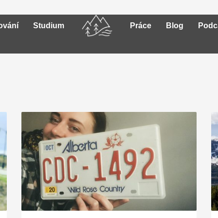
ování
Studium
Práce
Blog
Podc