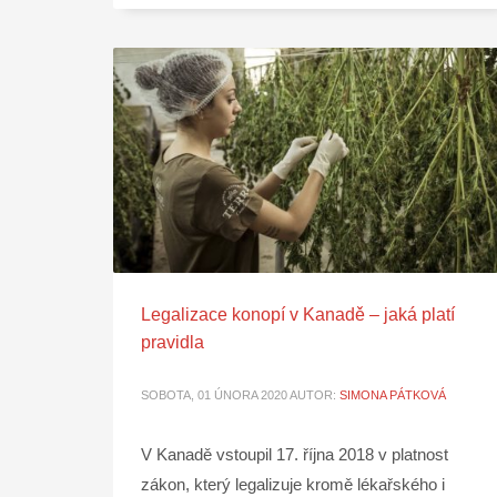
Legalizace konopí v Kanadě – jaká platí
pravidla
SOBOTA, 01 ÚNORA 2020
AUTOR:
SIMONA PÁTKOVÁ
V Kanadě vstoupil 17. října 2018 v platnost
zákon, který legalizuje kromě lékařského i