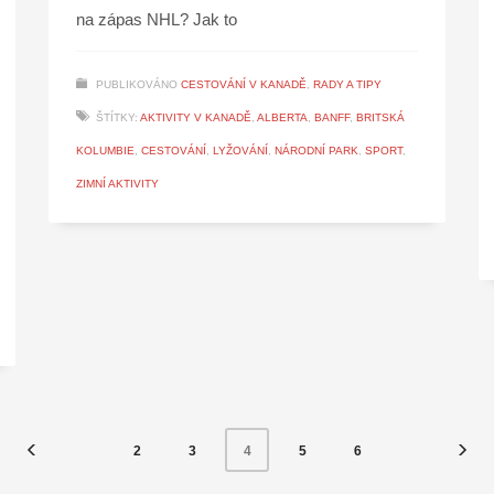
na zápas NHL? Jak to
PUBLIKOVÁNO
CESTOVÁNÍ V KANADĚ
,
RADY A TIPY
ŠTÍTKY:
AKTIVITY V KANADĚ
,
ALBERTA
,
BANFF
,
BRITSKÁ
KOLUMBIE
,
CESTOVÁNÍ
,
LYŽOVÁNÍ
,
NÁRODNÍ PARK
,
SPORT
,
ZIMNÍ AKTIVITY
2
3
5
6
4