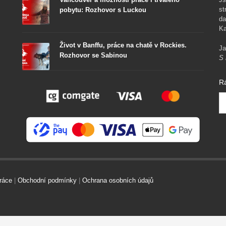
st
pobytu: Rozhovor s Luckou
da
Ka
Život v Banffu, práce na chatě v Rockies.
Ja
Rozhovor se Sabinou
S 
R
ráce
|
Obchodní podmínky
|
Ochrana osobních údajů