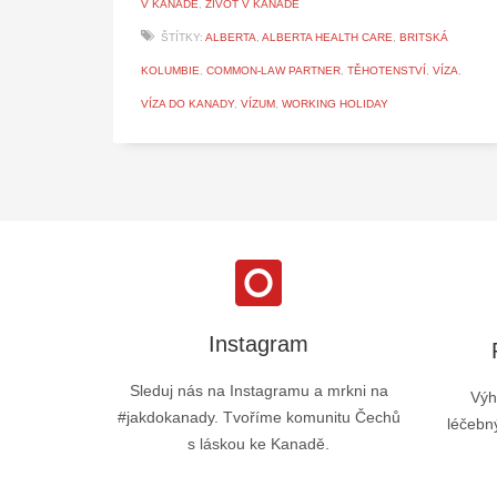
V KANADĚ
,
ŽIVOT V KANADĚ
ŠTÍTKY:
ALBERTA
,
ALBERTA HEALTH CARE
,
BRITSKÁ
KOLUMBIE
,
COMMON-LAW PARTNER
,
TĚHOTENSTVÍ
,
VÍZA
,
VÍZA DO KANADY
,
VÍZUM
,
WORKING HOLIDAY
Instagram
Sleduj nás na Instagramu a mrkni na
Výh
#jakdokanady. Tvoříme komunitu Čechů
léčebný
s láskou ke Kanadě.