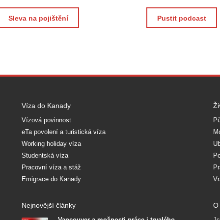
Sleva na pojištění
Pustit podcast
Víza do Kanady
Ži
Vízová povinnost
Pů
eTa povolení a turistická víza
Mo
Working holiday víza
Ub
Studentská víza
Po
Pracovní víza a stáž
Pr
Emigrace do Kanady
Vr
Nejnovější články
O 
Vancouver a možnosti práce i trvalého
Js