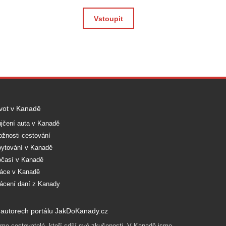
Vstoupit
vot v Kanadě
jčení auta v Kanadě
žnosti cestování
ytování v Kanadě
časí v Kanadě
áce v Kanadě
ácení daní z Kanady
autorech portálu JakDoKanady.cz
me cestovatelé, kteří sdílí své zkušenosti. V Kanadě jsme