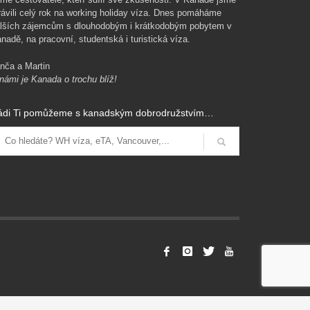
rávili celý rok na working holiday víza. Dnes pomáháme
lších zájemcům s dlouhodobým i krátkodobým pobytem v
nadě, na pracovní, studentská i turistická víza.
nča a Martin
námi je Kanada o trochu blíž!
ádi Ti pomůžeme s kanadským dobrodružstvím…