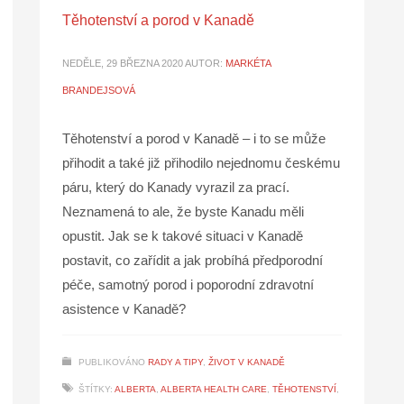
Těhotenství a porod v Kanadě
NEDĚLE, 29 BŘEZNA 2020
AUTOR:
MARKÉTA
BRANDEJSOVÁ
Těhotenství a porod v Kanadě – i to se může
přihodit a také již přihodilo nejednomu českému
páru, který do Kanady vyrazil za prací.
Neznamená to ale, že byste Kanadu měli
opustit. Jak se k takové situaci v Kanadě
postavit, co zařídit a jak probíhá předporodní
péče, samotný porod i poporodní zdravotní
asistence v Kanadě?
PUBLIKOVÁNO
RADY A TIPY
,
ŽIVOT V KANADĚ
ŠTÍTKY:
ALBERTA
,
ALBERTA HEALTH CARE
,
TĚHOTENSTVÍ
,