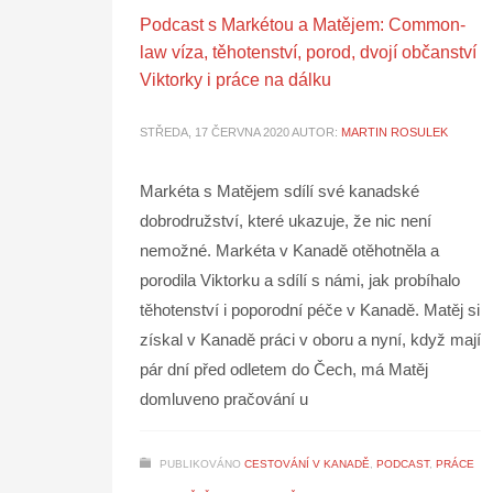
Podcast s Markétou a Matějem: Common-
law víza, těhotenství, porod, dvojí občanství
Viktorky i práce na dálku
STŘEDA, 17 ČERVNA 2020
AUTOR:
MARTIN ROSULEK
Markéta s Matějem sdílí své kanadské
dobrodružství, které ukazuje, že nic není
nemožné. Markéta v Kanadě otěhotněla a
porodila Viktorku a sdílí s námi, jak probíhalo
těhotenství i poporodní péče v Kanadě. Matěj si
získal v Kanadě práci v oboru a nyní, když mají
pár dní před odletem do Čech, má Matěj
domluveno pračování u
PUBLIKOVÁNO
CESTOVÁNÍ V KANADĚ
,
PODCAST
,
PRÁCE