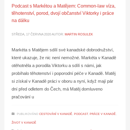
Podcast s Markétou a Matějem: Common-law víza,
těhotenství, porod, dvojí občanství Viktorky i práce
na dálku
STŘEDA, 17 ČERVNA 2020
AUTOR:
MARTIN ROSULEK
Markéta s Matějem sdílí své kanadské dobrodružství,
které ukazuje, že nic není nemožné. Markéta v Kanadě
otěhotněla a porodila Viktorku a sdílí s námi, jak
probíhalo těhotenství i poporodní péče v Kanadě. Matěj
si získal v Kanadě práci v oboru a nyní, když mají pár
dní před odletem do Čech, má Matěj domluveno
pračování u
PUBLIKOVÁNO
CESTOVÁNÍ V KANADĚ
,
PODCAST
,
PRÁCE V KANADĚ
,
ŽIVOT V KANADĚ