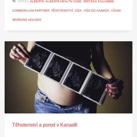
ŠTÍTKY:
ALBERTA
,
ALBERTA HEALTH CARE
,
BRITSKÁ KOLUMBIE
,
COMMON-LAW PARTNER
,
TĚHOTENSTVÍ
,
VÍZA
,
VÍZA DO KANADY
,
VÍZUM
,
WORKING HOLIDAY
Těhotenství a porod v Kanadě