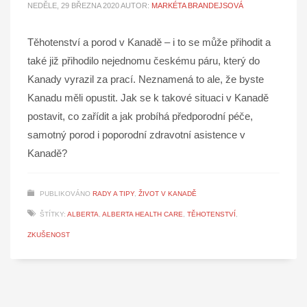
NEDĚLE, 29 BŘEZNA 2020
AUTOR:
MARKÉTA BRANDEJSOVÁ
Těhotenství a porod v Kanadě – i to se může přihodit a
také již přihodilo nejednomu českému páru, který do
Kanady vyrazil za prací. Neznamená to ale, že byste
Kanadu měli opustit. Jak se k takové situaci v Kanadě
postavit, co zařídit a jak probíhá předporodní péče,
samotný porod i poporodní zdravotní asistence v
Kanadě?
PUBLIKOVÁNO
RADY A TIPY
,
ŽIVOT V KANADĚ
ŠTÍTKY:
ALBERTA
,
ALBERTA HEALTH CARE
,
TĚHOTENSTVÍ
,
ZKUŠENOST