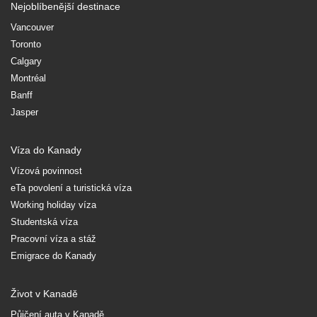
Nejoblíbenější destinace
Vancouver
Toronto
Calgary
Montréal
Banff
Jasper
Víza do Kanady
Vízová povinnost
eTa povolení a turistická víza
Working holiday víza
Studentská víza
Pracovní víza a stáž
Emigrace do Kanady
Život v Kanadě
Půjčení auta v Kanadě