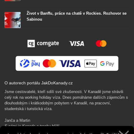
Život v Banffu, práce na chatě v Rockies. Rozhovor se
Sabinou
O autorech portálu JakDoKanady.cz
Jsme cestovatelé, kteří sdílí své zkušenosti. V Kanadě jsme strávili
celý rok na working holiday víza. Dnes pomáháme dalších zájemcům s
dlouhodobým i krátkodobým pobytem v Kanadě, na pracovní,
studentská i turistická víza.
Janča a Martin
S námi je Kanada o trochu blíž!