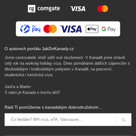
O autorech portálu JakDoKanady.cz
Jsme cestovatelé, kteří sdílí své zkušenosti. V Kanadě jsme strávili
celý rok na working holiday víza. Dnes pomáháme dalších zájemcům s
dlouhodobým i krátkodobým pobytem v Kanadě, na pracovní,
studentská i turistická víza.
Janča a Martin
S námi je Kanada o trochu blíž!
Rádi Ti pomůžeme s kanadským dobrodružstvím…