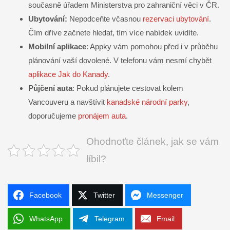
současně úřadem Ministerstva pro zahraniční věci v ČR.
Ubytování:
Nepodceňte včasnou
rezervaci ubytování
.
Čím dříve začnete hledat, tím více nabídek uvidíte.
Mobilní aplikace
: Appky vám pomohou před i v průběhu
plánování vaší dovolené. V telefonu vám nesmí chybět
aplikace Jak do Kanady
.
Půjčení auta
: Pokud plánujete cestovat kolem
Vancouveru a navštívit
kanadské národní parky
,
doporučujeme
pronájem auta
.
Ohodnoťte článek, jak se vám
líbil?
Facebook
Twitter
Messenger
WhatsApp
Telegram
Email