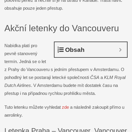
polovinu peněz a nechte si je na útratu v Kanadě. Trasa navíc
obsahuje pouze jeden přestup.
Akční letenky do Vancouveru
Nabídka platí pro
Obsah
pevně stanovený
termín. Jedná se o let
z Prahy do Vancouveru s jedním přestupem v Amsterdamu. O
pohodlný let se postarají letecké společnosti
ČSA
a
KLM Royal
Dutch Airlines
. V Amsterdamu budete mít dostatek času na
přestup i na případnou rychlou prohlídku města.
Tuto letenku můžete vyhledat
zde
a následně zakoupit přímo u
aerolinky.
Letenka Praha – Vancouver, Vancouver