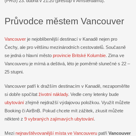
(PRG) 23. dubna v 21:20 (přestup v Amsterdamu).
Průvodce městem Vancouver
Vancouver
je nejoblíbenější destinací v Kanadě nejen pro
Čechy, ale pro většinu mezinárodních cestovatelů. Současně
se jedná o hlavní město
provincie Britské Kolumbie
. Zima ve
Vancouveru je mírná a deštivá, léto je poměrně slunečné s 22 –
25 stupni.
Vancouver patří k dražším destinacím v Kanadě, nezapoměňte
si dobře spočítat
životní nákl
ady
. Vedle ceny letenky bude
ubytování
zřejmě nejdražší výdajovou položkou. Využít můžete
Booking či AirBnB. Pokud chcete mít zážitek, zkusit můžete
některé z
9 vybraných zajímavých ubytování
.
Mezi
nejnavštěvovanější místa ve Vancouveru
patří
Vancouver