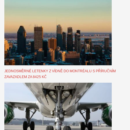
JEDNOSMĚRNÉ LETENKY Z VÍDNĚ DO MONTRÉALU S PŘÍRUČNÍM
ZAVAZADLEM ZA 8425 KČ