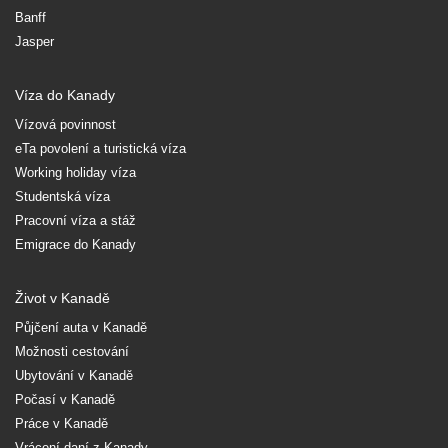
Banff
Jasper
Víza do Kanady
Vízová povinnost
eTa povolení a turistická víza
Working holiday víza
Studentská víza
Pracovní víza a stáž
Emigrace do Kanady
Život v Kanadě
Půjčení auta v Kanadě
Možnosti cestování
Ubytování v Kanadě
Počasí v Kanadě
Práce v Kanadě
Vrácení daní z Kanady