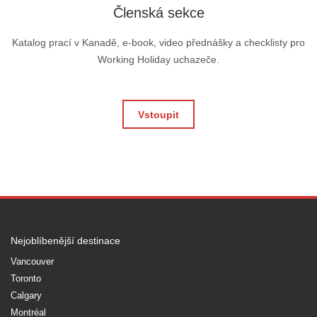
Členská sekce
Katalog prací v Kanadě, e-book, video přednášky a checklisty pro
Working Holiday uchazeče.
Vstoupit
Nejoblíbenější destinace
Vancouver
Toronto
Calgary
Montréal