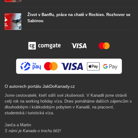
Život v Banffu, práce na chatě v Rockies. Rozhovor se
Sabinou
O autorech portálu JakDoKanady.cz
Jsme cestovatelé, kteří sdílí své zkušenosti. V Kanadě jsme strávili
celý rok na working holiday víza. Dnes pomáháme dalších zájemcům s
dlouhodobým i krátkodobým pobytem v Kanadě, na pracovní,
studentská i turistická víza.
Janča a Martin
S námi je Kanada o trochu blíž!