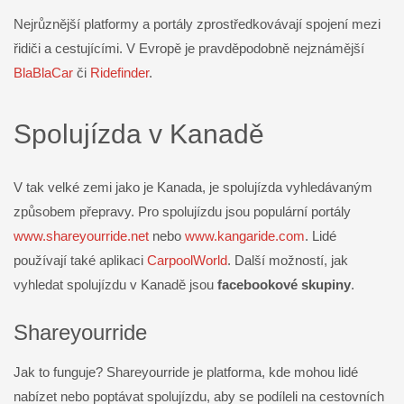
Nejrůznější platformy a portály zprostředkovávají spojení mezi
řidiči a cestujícími. V Evropě je pravděpodobně nejznámější
BlaBlaCar
či
Ridefinder
.
Spolujízda v Kanadě
V tak velké zemi jako je Kanada, je spolujízda vyhledávaným
způsobem přepravy. Pro spolujízdu jsou populární portály
www.shareyourride.net
nebo
www.kangaride.com
. Lidé
používají také aplikaci
CarpoolWorld
. Další možností, jak
vyhledat spolujízdu v Kanadě jsou
facebookové skupiny
.
Shareyourride
Jak to funguje? Shareyourride je platforma, kde mohou lidé
nabízet nebo poptávat spolujízdu, aby se podíleli na cestovních