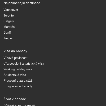
Nejoblíbenější destinace
Vancouver
Toronto
Calgary
Montréal
Banff
Jasper
Víza do Kanady
Vízová povinnost
eTa povolení a turistická víza
Working holiday víza
Studentská víza
Pracovní víza a stáž
Emigrace do Kanady
Život v Kanadě
Půjčení auta v Kanadě