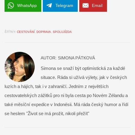
WhatsApp
Telegram
Email
ŠTÍTKY:
CESTOVÁNÍ
,
DOPRAVA
,
SPOLUJÍZDA
AUTOR:
SIMONA PÁTKOVÁ
Simona se snaží být optimistická za každé
situace. Ráda si užívá výlety, jak v českých
luzích a hájích, tak i v zahraničí. Jedním z největších
cestovatelských zážitků pro ni byla cesta po Novém Zélandu a
také měsíční expedice v Indonésii. Má ráda český humor a řídí
se heslem "Život se má prožit, nikoli přežít"