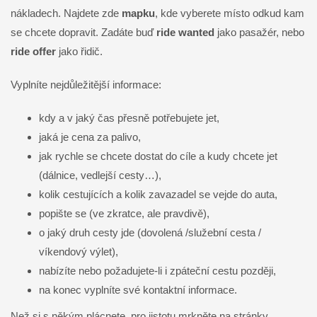
nákladech. Najdete zde
mapku
, kde vyberete místo odkud kam
se chcete dopravit. Zadáte buď
ride wanted
jako pasažér, nebo
ride offer
jako řidič.
Vyplníte nejdůležitější informace:
kdy a v jaký čas přesně potřebujete jet,
jaká je cena za palivo,
jak rychle se chcete dostat do cíle a kudy chcete jet
(dálnice, vedlejší cesty…),
kolik cestujících a kolik zavazadel se vejde do auta,
popište se (ve zkratce, ale pravdivě),
o jaký druh cesty jde (dovolená /služební cesta /
víkendový výlet),
nabízíte nebo požadujete-li i zpáteční cestu později,
na konec vyplníte své kontaktní informace.
Než si s někým plácnete, pro jistotu mrkněte na stránky