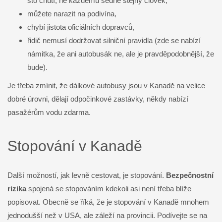
sto chutí, ne každému sedne stejný člověk,
můžete narazit na podivína,
chybí jistota oficiálních dopravců,
řidič nemusí dodržovat silniční pravidla (zde se nabízí
námitka, že ani autobusák ne, ale je pravděpodobnější, že
bude).
Je třeba zmínit, že dálkové autobusy jsou v Kanadě na velice
dobré úrovni, dělají odpočinkové zastávky, někdy nabízí
pasažérům vodu zdarma.
Stopování v Kanadě
Další možností, jak levně cestovat, je stopování.
Bezpečnostní
rizika
spojená se stopováním kdekoli asi není třeba blíže
popisovat. Obecně se říká, že je stopování v Kanadě mnohem
jednodušší než v USA, ale záleží na provincii. Podívejte se na