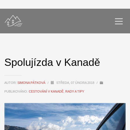
Spolujízda v Kanadě
AUTOR:
SIMONA PÁTKOVÁ
/
STŘEDA, 07 ÚNORA 2018
/
PUBLIKOVÁNO:
CESTOVÁNÍ V KANADĚ
,
RADY A TIPY