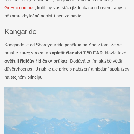
Greyhound bus
, kolik by vás stála jízdenka autobusem, abyste
někomu zbytečně neplatili peníze navíc.
Kangaride
Kangaride je od Shareyourride poněkud odlišné v tom, že se
musíte zaregistrovat a
zaplatit členství 7,50 CAD
. Navíc také
ověřují řidičův řidičský průkaz
. Dodává to tím službě větší
důvěryhodnost. Jinak je ale princip nabízení a hledání spolujízdy
na stejném principu.