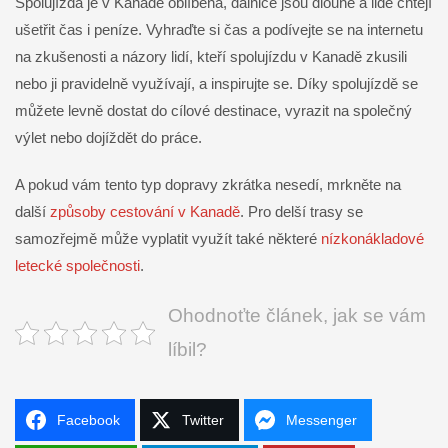
Spolujízda je v Kanadě oblíbená, dálnice jsou dlouhé a lidé chtějí
ušetřit čas i peníze. Vyhraďte si čas a podívejte se na internetu
na zkušenosti a názory lidí, kteří spolujízdu v Kanadě zkusili
nebo ji pravidelně využívají, a inspirujte se. Díky spolujízdě se
můžete levně dostat do cílové destinace, vyrazit na společný
výlet nebo dojíždět do práce.
A pokud vám tento typ dopravy zkrátka nesedí, mrkněte na
další
způsoby cestování v Kanadě
. Pro delší trasy se
samozřejmě může vyplatit využít také některé
nízkonákladové
letecké společnosti
.
Ohodnoťte článek, jak se vám
líbil?
Facebook
Twitter
Messenger