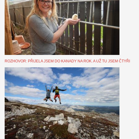
ROZHOVOR: PŘIJELA JSEM DO KANADY NA ROK. A UŽ TU JSEM ČTYŘI