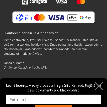
O autorech portálu JakDoKanady.cz
Jsme cestovatelé, kteří sdílí své zkušenosti. V Kanadě jsme strávili
celý rok na working holiday víza. Dnes pomáháme dalších zájemcům s
dlouhodobým i krátkodobým pobytem v Kanadě, na pracovní,
studentská i turistická víza.
Janča a Martin
S námi je Kanada o trochu blíž!
Rádi Ti pomůžeme s kanadským dobrodružstvím…
Levné letenky, vízový proces a imigrační v Kanadě. Pojištění a
další dokumenty pro hladký přílet.