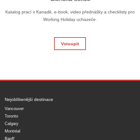
Katalog prací v Kanadě, e-book, video přednášky a checklisty pro
Working Holiday uchazeče.
Vstoupit
Nejoblíbenější destinace
Vancouver
Toronto
Calgary
Montréal
Banff