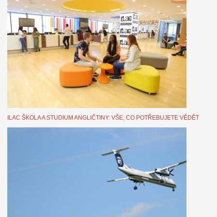
ILAC ŠKOLA A STUDIUM ANGLIČTINY: VŠE, CO POTŘEBUJETE VĚDĚT