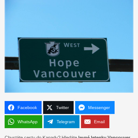
Facebook
Twitter
Messenger
WhatsApp
Telegram
Email
Chystáte cestu do Kanady? Hledáte
levné letenky Vancouver