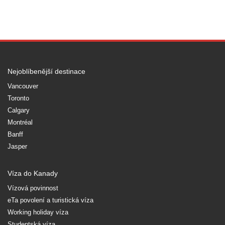
Nejoblíbenější destinace
Vancouver
Toronto
Calgary
Montréal
Banff
Jasper
Víza do Kanady
Vízová povinnost
eTa povolení a turistická víza
Working holiday víza
Studentská víza