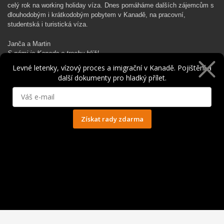
celý rok na working holiday víza. Dnes pomáháme dalších zájemcům s
dlouhodobým i krátkodobým pobytem v Kanadě, na pracovní,
studentská i turistická víza.
Janča a Martin
S námi je Kanada o trochu blíž!
Levné letenky, vízový proces a imigrační v Kanadě. Pojištění a
další dokumenty pro hladký přílet.
Rádi Ti pomůžeme s kanadským dobrodružstvím…
Získat rady zdarma
Ochrana osobních údajů
© 2014 - 2025. Všechna práva vyhrazena.
Kontakt
|
Spolupráce
|
Obchodní podmínky
|
Ochrana osobních údajů