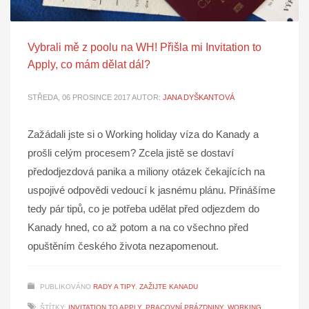
Vybrali mě z poolu na WH! Přišla mi Invitation to
Apply, co mám dělat dál?
STŘEDA, 06 PROSINCE 2017
AUTOR:
JANA DYŠKANTOVÁ
Zažádali jste si o Working holiday víza do Kanady a
prošli celým procesem? Zcela jistě se dostaví
předodjezdová panika a miliony otázek čekajících na
uspojivé odpovědi vedoucí k jasnému plánu. Přinášíme
tedy pár tipů, co je potřeba udělat před odjezdem do
Kanady hned, co až potom a na co všechno před
opuštěním českého života nezapomenout.
PUBLIKOVÁNO
RADY A TIPY
,
ZAŽIJTE KANADU
ŠTÍTKY:
INVITATION TO APPLY
,
PRACOVNÍ PRÁZDNINY
,
WORKING