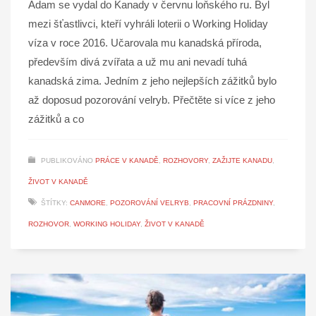
Adam se vydal do Kanady v červnu loňského ru. Byl
mezi šťastlivci, kteří vyhráli loterii o Working Holiday
víza v roce 2016. Učarovala mu kanadská příroda,
především divá zvířata a už mu ani nevadí tuhá
kanadská zima. Jedním z jeho nejlepších zážitků bylo
až doposud pozorování velryb. Přečtěte si více z jeho
zážitků a co
PUBLIKOVÁNO
PRÁCE V KANADĚ
,
ROZHOVORY
,
ZAŽIJTE KANADU
,
ŽIVOT V KANADĚ
ŠTÍTKY:
CANMORE
,
POZOROVÁNÍ VELRYB
,
PRACOVNÍ PRÁZDNINY
,
ROZHOVOR
,
WORKING HOLIDAY
,
ŽIVOT V KANADĚ