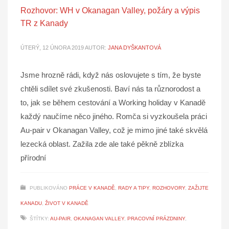
Rozhovor: WH v Okanagan Valley, požáry a výpis
TR z Kanady
ÚTERÝ, 12 ÚNORA 2019
AUTOR:
JANA DYŠKANTOVÁ
Jsme hrozně rádi, když nás oslovujete s tím, že byste
chtěli sdílet své zkušenosti. Baví nás ta různorodost a
to, jak se během cestování a Working holiday v Kanadě
každý naučíme něco jiného. Romča si vyzkoušela práci
Au-pair v Okanagan Valley, což je mimo jiné také skvělá
lezecká oblast. Zažila zde ale také pěkně zblízka
přírodní
PUBLIKOVÁNO
PRÁCE V KANADĚ
,
RADY A TIPY
,
ROZHOVORY
,
ZAŽIJTE
KANADU
,
ŽIVOT V KANADĚ
ŠTÍTKY:
AU-PAIR
,
OKANAGAN VALLEY
,
PRACOVNÍ PRÁZDNINY
,