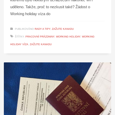
uděleno. Takže, proč to nezkusit také? Žádost o
Working holiday víza do
PUBLIKOVÁNO
RADY A TIPY
,
ZAŽIJTE KANADU
ŠTÍTKY:
PRACOVNÍ PRÁZDNINY
,
WORKING HOLIDAY
,
WORKING
HOLIDAY VÍZA
,
ZAŽIJTE KANADU