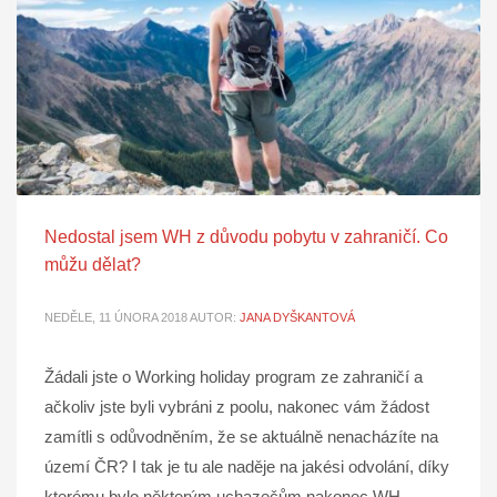
Nedostal jsem WH z důvodu pobytu v zahraničí. Co
můžu dělat?
NEDĚLE, 11 ÚNORA 2018
AUTOR:
JANA DYŠKANTOVÁ
Žádali jste o Working holiday program ze zahraničí a
ačkoliv jste byli vybráni z poolu, nakonec vám žádost
zamítli s odůvodněním, že se aktuálně nenacházíte na
území ČR? I tak je tu ale naděje na jakési odvolání, díky
kterému bylo některým uchazečům nakonec WH