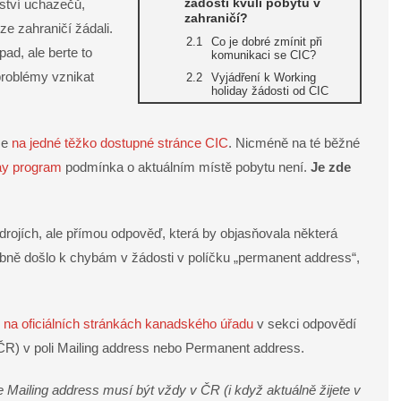
žádosti kvůli pobytu v
žství uchazečů,
zahraničí?
ze zahraničí žádali.
Co je dobré zmínit při
ad, ale berte to
komunikaci se CIC?
problémy vznikat
Vyjádření k Working
holiday žádosti od CIC
ce
na jedné těžko dostupné stránce CIC
. Nicméně na té běžné
ay program
podmínka o aktuálním místě pobytu není.
Je zde
.
zdrojích, ale přímou odpověď, která by objasňovala některá
bně došlo k chybám v žádosti v políčku „permanent address“,
é
na oficiálních stránkách kanadského úřadu
v sekci odpovědí
y ČR) v poli Mailing address nebo Permanent address.
e Mailing address musí být vždy v ČR (i když aktuálně žijete v