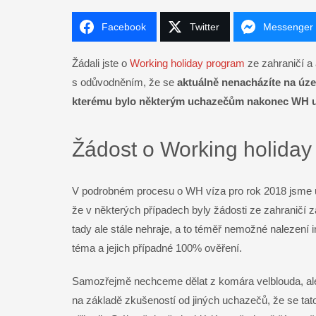
Facebook
Twitter
Messenger
Žádali jste o
Working holiday program
ze zahraničí a 
Facebook
s odůvodněním, že se
aktuálně nenacházíte na úz
kterému bylo některým uchazečům nakonec WH 
Twitter
LinkedIn
Žádost o Working holiday
WhatsApp
V podrobném procesu o WH víza pro rok 2018 jsme u
že v některých případech byly žádosti ze zahraničí
Gmail
tady ale stále nehraje, a to téměř nemožné nalezení i
Telegram
téma a jejich případné 100% ověření.
Samozřejmě nechceme dělat z komára velblouda, al
Messenger
na základě zkušeností od jiných uchazečů, že se ta