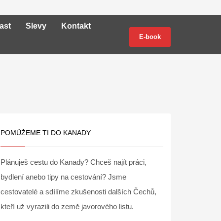
ast
Slevy
Kontakt
E-book
POMŮŽEME TI DO KANADY
Plánuješ cestu do Kanady? Chceš najít práci,
bydlení anebo tipy na cestování? Jsme
cestovatelé a sdílíme zkušenosti dalších Čechů,
kteří už vyrazili do země javorového listu.