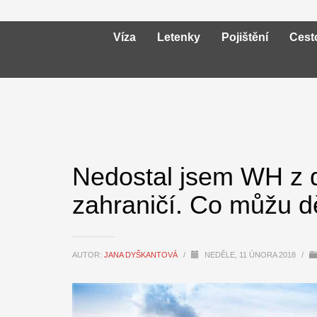
Víza
Letenky
Pojištění
Cest
Nedostal jsem WH z 
zahraničí. Co můžu d
AUTOR:
JANA DYŠKANTOVÁ
/
NEDĚLE, 11 ÚNORA 2018
/