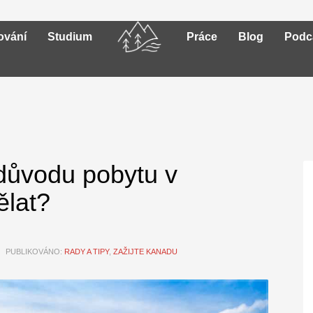
ování
Studium
Práce
Blog
Podc
důvodu pobytu v
ělat?
PUBLIKOVÁNO:
RADY A TIPY
,
ZAŽIJTE KANADU