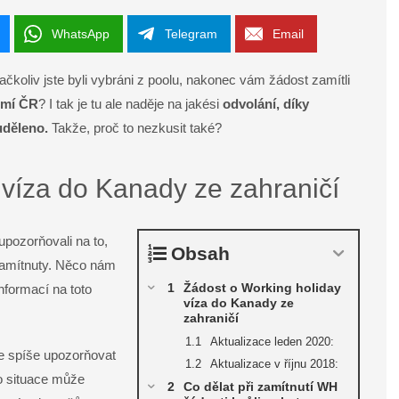
WhatsApp
Telegram
Email
ačkoliv jste byli vybráni z poolu, nakonec vám žádost zamítli
emí ČR
? I tak je tu ale naděje na jakési
odvolání, díky
uděleno.
Takže, proč to nezkusit také?
 víza do Kanady ze zahraničí
pozorňovali na to,
Obsah
 zamítnuty. Něco nám
Žádost o Working holiday
nformací na toto
víza do Kanady ze
zahraničí
Aktualizace leden 2020:
e spíše upozorňovat
Aktualizace v říjnu 2018:
to situace může
Co dělat při zamítnutí WH