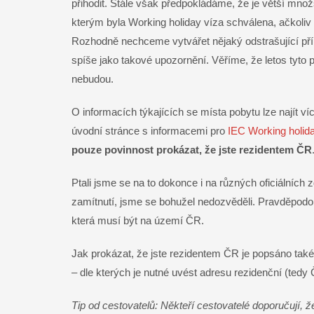
Email
přihodit. Stále však předpokládáme, že je větší mno
kterým byla Working holiday víza schválena, ačkoliv 
Rozhodně nechceme vytvářet nějaký odstrašující příp
spíše jako takové upozornění. Věříme, že letos tyto 
nebudou.
O informacích týkajících se místa pobytu lze najít ví
úvodní stránce s informacemi pro
IEC Working holid
pouze povinnost prokázat, že jste rezidentem ČR
Ptali jsme se na to dokonce i na různých oficiálních 
zamítnutí, jsme se bohužel nedozvěděli. Pravděpodo
která musí být na území ČR.
Jak prokázat, že jste rezidentem ČR je popsáno tak
– dle kterých je nutné uvést adresu rezidenční (ted
Tip od cestovatelů: Někteří cestovatelé doporučují, ž