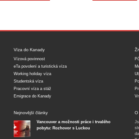
Víza do Kanady
Ži
Vízová povinnost
Pů
eTa povolení a turistická víza
Mo
Working holiday víza
Ub
Studentská víza
Po
Pracovní víza a stáž
Pr
Emigrace do Kanady
Vr
Nejnovější články
O 
Vancouver a možnosti práce i trvalého
Js
st
pobytu: Rozhovor s Luckou
da