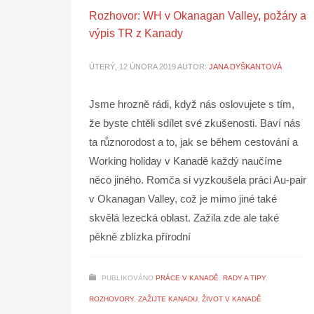
Rozhovor: WH v Okanagan Valley, požáry a
výpis TR z Kanady
ÚTERÝ, 12 ÚNORA 2019
AUTOR:
JANA DYŠKANTOVÁ
Jsme hrozně rádi, když nás oslovujete s tím,
že byste chtěli sdílet své zkušenosti. Baví nás
ta různorodost a to, jak se během cestování a
Working holiday v Kanadě každý naučíme
něco jiného. Romča si vyzkoušela práci Au-pair
v Okanagan Valley, což je mimo jiné také
skvělá lezecká oblast. Zažila zde ale také
pěkně zblízka přírodní
PUBLIKOVÁNO
PRÁCE V KANADĚ
,
RADY A TIPY
,
ROZHOVORY
,
ZAŽIJTE KANADU
,
ŽIVOT V KANADĚ