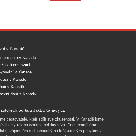
vot v Kanadě
jčení auta v Kanadě
žnosti cestování
ytování v Kanadě
časí v Kanadě
áce v Kanadě
ácení daní z Kanady
autorech portálu JakDoKanady.cz
me cestovatelé, kteří sdílí své zkušenosti. V Kanadě jsme
rávili celý rok na working holiday víza. Dnes pomáháme
lších zájemcům s dlouhodobým i krátkodobým pobytem v