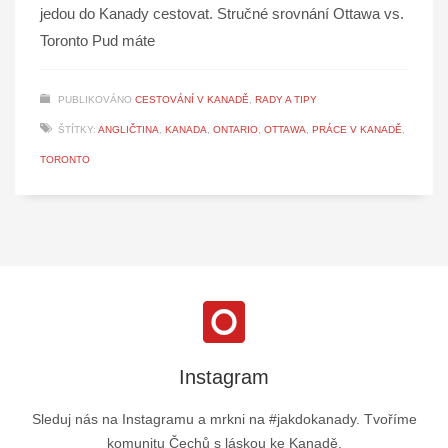
jedou do Kanady cestovat. Stručné srovnání Ottawa vs.
Toronto Pud máte
PUBLIKOVÁNO
CESTOVÁNÍ V KANADĚ
,
RADY A TIPY
ŠTÍTKY:
ANGLIČTINA
,
KANADA
,
ONTARIO
,
OTTAWA
,
PRÁCE V KANADĚ
,
TORONTO
Instagram
Sleduj nás na Instagramu a mrkni na #jakdokanady. Tvoříme
komunitu Čechů s láskou ke Kanadě.