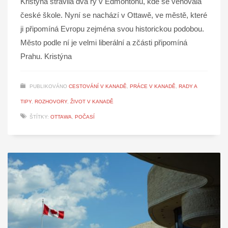
Kristýna strávila dva ry v Edmontonu, kde se věnovala
české škole. Nyní se nachází v Ottawě, ve městě, které
ji připomíná Evropu zejména svou historickou podobou.
Město podle ní je velmi liberální a zčásti připomíná
Prahu. Kristýna
PUBLIKOVÁNO
CESTOVÁNÍ V KANADĚ
,
PRÁCE V KANADĚ
,
RADY A
TIPY
,
ROZHOVORY
,
ŽIVOT V KANADĚ
ŠTÍTKY:
OTTAWA
,
POČASÍ