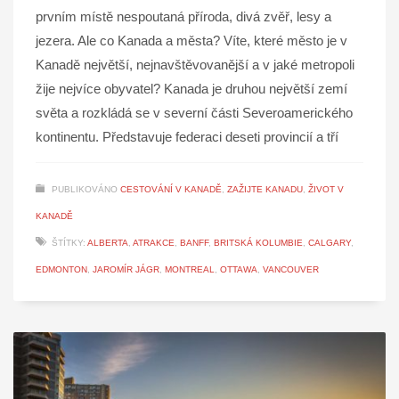
prvním místě nespoutaná příroda, divá zvěř, lesy a
jezera. Ale co Kanada a města? Víte, které město je v
Kanadě největší, nejnavštěvovanější a v jaké metropoli
žije nejvíce obyvatel? Kanada je druhou největší zemí
světa a rozkládá se v severní části Severoamerického
kontinentu. Představuje federaci deseti provincií a tří
PUBLIKOVÁNO
CESTOVÁNÍ V KANADĚ
,
ZAŽIJTE KANADU
,
ŽIVOT V
KANADĚ
ŠTÍTKY:
ALBERTA
,
ATRAKCE
,
BANFF
,
BRITSKÁ KOLUMBIE
,
CALGARY
,
EDMONTON
,
JAROMÍR JÁGR
,
MONTREAL
,
OTTAWA
,
VANCOUVER