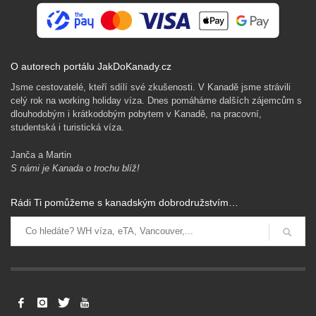
O autorech portálu JakDoKanady.cz
Jsme cestovatelé, kteří sdílí své zkušenosti. V Kanadě jsme strávili
celý rok na working holiday víza. Dnes pomáháme dalších zájemcům s
dlouhodobým i krátkodobým pobytem v Kanadě, na pracovní,
studentská i turistická víza.
Janča a Martin
S námi je Kanada o trochu blíž!
Levné letenky, vízový proces a imigrační v Kanadě. Pojištění a
Rádi Ti pomůžeme s kanadským dobrodružstvím…
další dokumenty pro hladký přílet.
Získat rady zdarma
Ochrana osobních údajů