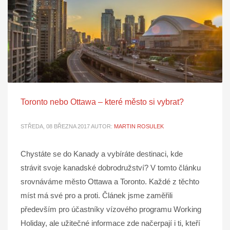
Toronto nebo Ottawa – které město si vybrat?
STŘEDA, 08 BŘEZNA 2017
AUTOR:
MARTIN ROSULEK
Chystáte se do Kanady a vybíráte destinaci, kde
strávit svoje kanadské dobrodružství? V tomto článku
srovnáváme město Ottawa a Toronto. Každé z těchto
míst má své pro a proti. Článek jsme zaměřili
především pro účastníky vízového programu Working
Holiday, ale užitečné informace zde načerpají i ti, kteří