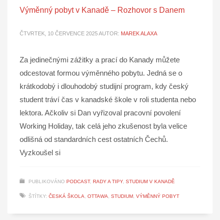
Výměnný pobyt v Kanadě – Rozhovor s Danem
ČTVRTEK, 10 ČERVENCE 2025
AUTOR:
MAREK ALAXA
Za jedinečnými zážitky a prací do Kanady můžete
odcestovat formou výměnného pobytu. Jedná se o
krátkodobý i dlouhodobý studijní program, kdy český
student tráví čas v kanadské škole v roli studenta nebo
lektora. Ačkoliv si Dan vyřizoval pracovní povolení
Working Holiday, tak celá jeho zkušenost byla velice
odlišná od standardních cest ostatních Čechů.
Vyzkoušel si
PUBLIKOVÁNO
PODCAST
,
RADY A TIPY
,
STUDIUM V KANADĚ
ŠTÍTKY:
ČESKÁ ŠKOLA
,
OTTAWA
,
STUDIUM
,
VÝMĚNNÝ POBYT