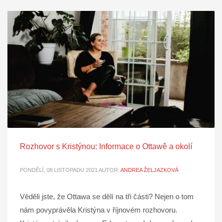
Rozhovor s Kristýnou: Informace o Ottawě a okolí
PONDĚLÍ, 08 LISTOPADU 2021
AUTOR:
ANDREA ŽELJAZKOVÁ
Věděli jste, že Ottawa se dělí na tři části? Nejen o tom
nám povyprávěla Kristýna v říjnovém rozhovoru.