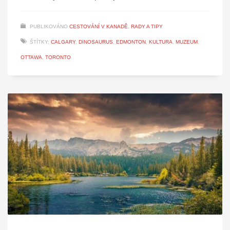
PUBLIKOVÁNO
CESTOVÁNÍ V KANADĚ
,
RADY A TIPY
ŠTÍTKY:
CALGARY
,
DINOSAURUS
,
EDMONTON
,
KULTURA
,
MUZEUM
,
OTTAWA
,
TORONTO