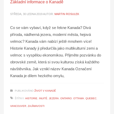
Základní informace o Kanadě
STŘEDA, 30 LEDNA 2019
AUTOR:
MARTIN ROSULEK
Co se vám vybaví, když se řekne Kanada? Divá
příroda, nádherná jezera, moderní města, hejová
velmoc? Kanada vám nabízí ještě mnohem více!
Historie Kanady ji předurčila jako multikulturní zemi a
velmoc s vyspělou ekonomikou. Přijměte pozvánku do
obrovské země, která si svou kulturou získá každého
návštěvníka. Jak vznikl název Kanada Označení
Kanada je dílem hezkého omylu,
PUBLIKOVÁNO
ŽIVOT V KANADĚ
ŠTÍTKY:
HISTORIE
,
INUITÉ
,
JEZERA
,
ONTARIO
,
OTTAWA
,
QUEBEC
,
VANCOUVER
,
ZAJÍMAVOSTI