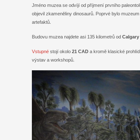
Jméno muzea se odvíjí od příjmení prvního paleontolo
objevil zkameněliny dinosaurů. Poprvé bylo muzeum
artefaktů.
Budovu muzea najdete asi 135 kilometrů od
Calgary
Vstupné
stojí okolo
21 CAD
a kromě klasické prohlíd
výstav a workshopů.