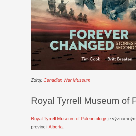
Zdroj:
Canadian War Museum
Royal Tyrrell Museum of 
Royal Tyrrell Museum of Paleontology
je významným
provincii
Alberta
.