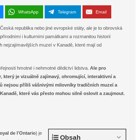
WhatsApp
Telegram
Email
Česká republika nebo jiné evropské státy, ale je to obrovská
přírodními i kulturními památkami a rozmanitou historií
ch nejzajímavějších muzeí v Kanadě, které mají od
řejnosti hmotné i nehmotné dědictví lidstva.
Ale pro
 který je vizuálně zajímavý, ohromující, interaktivní a
 nejsou příliš vášnivými milovníky tradičních muzeí a
v Kanadě, které vás přesto mohou silně oslovit a zaujmout.
yal de l’Ontario
) je
Obsah