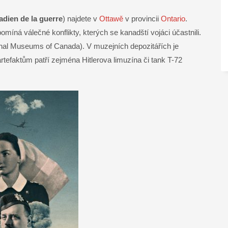
dien de la guerre
) najdete v
Ottawě
v provincii
Ontario
.
ná válečné konflikty, kterých se kanadští vojáci účastnili.
l Museums of Canada). V muzejních depozitářích je
tefaktům patří zejména Hitlerova limuzína či tank T-72