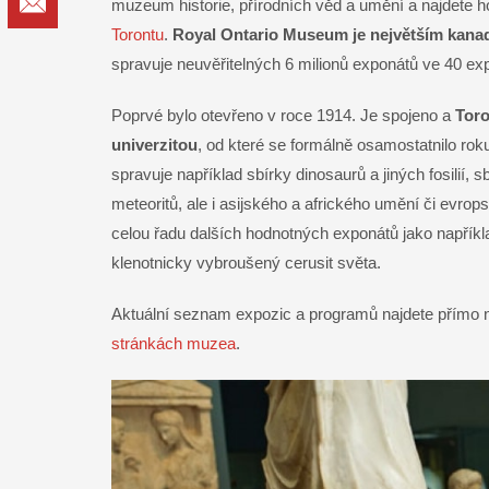
Email
muzeum historie, přírodních věd a umění a najdete
Torontu
.
Royal Ontario Museum je největším ka
spravuje neuvěřitelných 6 milionů exponátů ve 40 ex
Poprvé bylo otevřeno v roce 1914. Je spojeno a
Tor
univerzitou
, od které se formálně osamostatnilo r
spravuje například sbírky dinosaurů a jiných fosilií, s
meteoritů, ale i asijského a afrického umění či evrops
celou řadu dalších hodnotných exponátů jako napříkl
klenotnicky vybroušený cerusit světa.
Aktuální seznam expozic a programů najdete přímo na
stránkách muzea
.