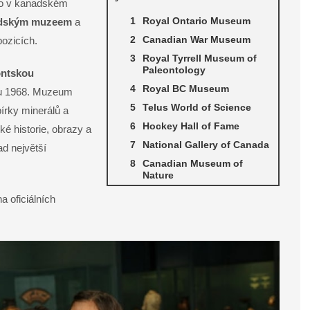
 ho v kanadském
Royal Ontario Museum
nadským muzeem
a
Canadian War Museum
pozicích.
Royal Tyrrell Museum of
Paleontology
ontskou
Royal BC Museum
oku 1968. Muzeum
Telus World of Science
bírky minerálů a
Hockey Hall of Fame
ké historie, obrazy a
National Gallery of Canada
ad největší
Canadian Museum of
Nature
 oficiálních