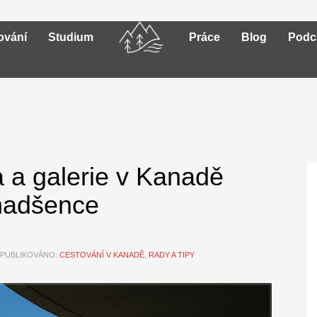
ování
Studium
Práce
Blog
Podc
 a galerie v Kanadě
 nadšence
PUBLIKOVÁNO:
CESTOVÁNÍ V KANADĚ
,
RADY A TIPY