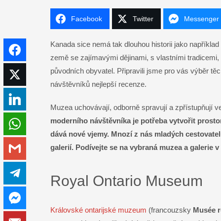
Facebook
Twitter
Messenger
Kanada sice nemá tak dlouhou historii jako například 
Facebook
země se zajímavými dějinami, s vlastními tradicemi, 
původních obyvatel. Připravili jsme pro vás výběr tě
Twitter
návštěvníků nejlepší recenze.
LinkedIn
Muzea uchovávají, odborně spravují a zpřístupňují ve
moderního návštěvníka je potřeba vytvořit prostor,
WhatsApp
dává nové vjemy. Mnozí z nás mladých cestovatelů
galerií. Podívejte se na vybraná muzea a galerie 
Gmail
Telegram
Royal Ontario Museum
Messenger
Královské ontarijské muzeum
(francouzsky
Musée ro