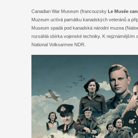
Canadian War Museum (francouzsky
Le Musée cana
Muzeum uctívá památku kanadských veteránů a připomí
Museum spadá pod kanadská národní muzea (Nationa
rozsáhlá sbírka vojenské techniky. K nejznámějším ar
National Volksarmee NDR.