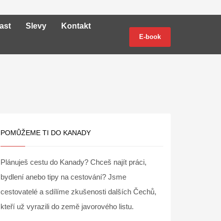
ast
Slevy
Kontakt
E-book
POMŮŽEME TI DO KANADY
Plánuješ cestu do Kanady? Chceš najít práci,
bydlení anebo tipy na cestování? Jsme
cestovatelé a sdílíme zkušenosti dalších Čechů,
kteří už vyrazili do země javorového listu.