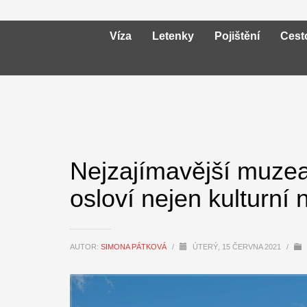
Víza
Letenky
Pojištění
Cest
Nejzajímavější muzea
osloví nejen kulturní
AUTOR:
SIMONA PÁTKOVÁ
/
ÚTERÝ, 15 ČERVNA 2021
/