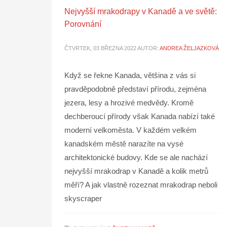
Nejvyšší mrakodrapy v Kanadě a ve světě:
Porovnání
ČTVRTEK, 03 BŘEZNA 2022
AUTOR:
ANDREA ŽELJAZKOVÁ
Když se řekne Kanada, většina z vás si
pravděpodobně představí přírodu, zejména
jezera, lesy a hrozivé medvědy. Kromě
dechberoucí přírody však Kanada nabízí také
moderní velkoměsta. V každém velkém
kanadském městě narazíte na vysé
architektonické budovy. Kde se ale nachází
nejvyšší mrakodrap v Kanadě a kolik metrů
měří? A jak vlastně rozeznat mrakodrap neboli
skyscraper