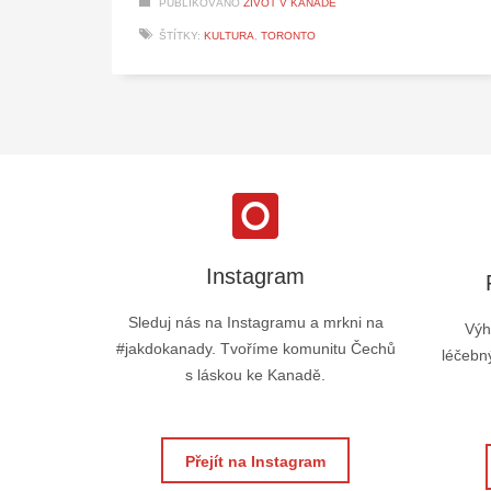
PUBLIKOVÁNO
ŽIVOT V KANADĚ
ŠTÍTKY:
KULTURA
,
TORONTO
Instagram
Sleduj nás na Instagramu a mrkni na
Výh
#jakdokanady. Tvoříme komunitu Čechů
léčebný
s láskou ke Kanadě.
Přejít na Instagram