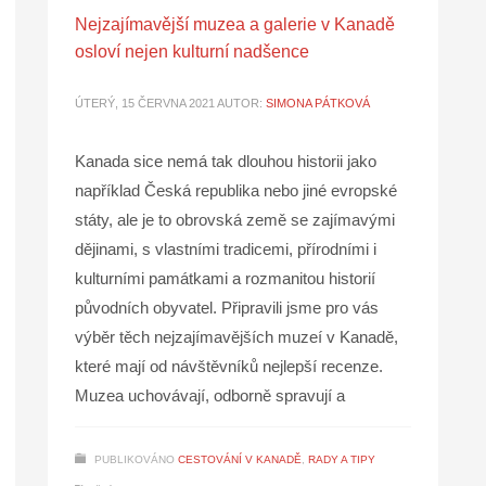
Nejzajímavější muzea a galerie v Kanadě
osloví nejen kulturní nadšence
ÚTERÝ, 15 ČERVNA 2021
AUTOR:
SIMONA PÁTKOVÁ
Kanada sice nemá tak dlouhou historii jako
například Česká republika nebo jiné evropské
státy, ale je to obrovská země se zajímavými
dějinami, s vlastními tradicemi, přírodními i
kulturními památkami a rozmanitou historií
původních obyvatel. Připravili jsme pro vás
výběr těch nejzajímavějších muzeí v Kanadě,
které mají od návštěvníků nejlepší recenze.
Muzea uchovávají, odborně spravují a
PUBLIKOVÁNO
CESTOVÁNÍ V KANADĚ
,
RADY A TIPY