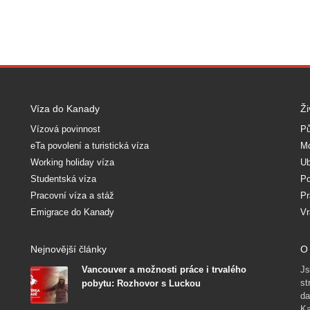
Víza do Kanady
Ži
Vízová povinnost
Pů
eTa povolení a turistická víza
Mo
Working holiday víza
Ub
Studentská víza
Po
Pracovní víza a stáž
Pr
Emigrace do Kanady
Vr
Nejnovější články
O 
Vancouver a možnosti práce i trvalého
Js
st
pobytu: Rozhovor s Luckou
da
Ka