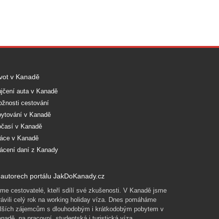
vot v Kanadě
jčení auta v Kanadě
žnosti cestování
ytování v Kanadě
časí v Kanadě
áce v Kanadě
ácení daní z Kanady
autorech portálu JakDoKanady.cz
me cestovatelé, kteří sdílí své zkušenosti. V Kanadě jsme
rávili celý rok na working holiday víza. Dnes pomáháme
lších zájemcům s dlouhodobým i krátkodobým pobytem v
nadě, na pracovní, studentská i turistická víza.