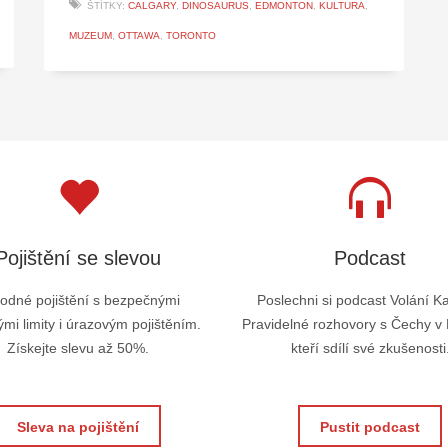
ŠTÍTKY:
CALGARY
,
DINOSAURUS
,
EDMONTON
,
KULTURA
,
MUZEUM
,
OTTAWA
,
TORONTO
Pojištění se slevou
Podcast
odné pojištění s bezpečnými
Poslechni si podcast Volání K
mi limity i úrazovým pojištěním.
Pravidelné rozhovory s Čechy v
Získejte slevu až 50%.
kteří sdílí své zkušenosti
Sleva na pojištění
Pustit podcast