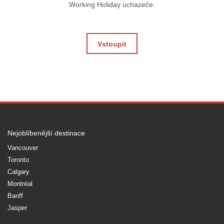
Working Holiday uchazeče.
Vstoupit
Nejoblíbenější destinace
Vancouver
Toronto
Calgary
Montréal
Banff
Jasper