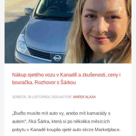
Nákup ojetého vozu v Kanadě a zkušenosti, ceny i
bouračka. Rozhovor s Šárkou
SOBOTA, 30 LISTOPADU 2024
AUTOR:
MAREK ALAXA
„Buďto musíte mít auto vy, anebo mít kamarády s
autem“, říká Šárka, která si po několika měsících
pobytu v Kanadě koupila ojeté auto skrze Marketplace.