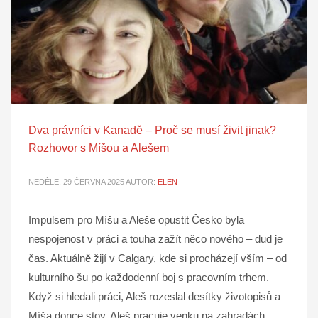
Dva právníci v Kanadě – Proč se musí živit jinak?
Rozhovor s Míšou a Alešem
NEDĚLE, 29 ČERVNA 2025
AUTOR:
ELEN
Impulsem pro Míšu a Aleše opustit Česko byla
nespojenost v práci a touha zažít něco nového – dud je
čas. Aktuálně žijí v Calgary, kde si procházejí vším – od
kulturního šu po každodenní boj s pracovním trhem.
Když si hledali práci, Aleš rozeslal desítky životopisů a
Míša donce stoy. Aleš pracuje venku na zahradách