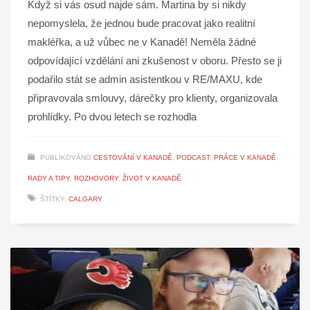
Když si vás osud najde sám. Martina by si nikdy
nepomyslela, že jednou bude pracovat jako realitní
makléřka, a už vůbec ne v Kanadě! Neměla žádné
odpovídající vzdělání ani zkušenost v oboru. Přesto se ji
podařilo stát se admin asistentkou v RE/MAXU, kde
připravovala smlouvy, dárečky pro klienty, organizovala
prohlídky. Po dvou letech se rozhodla
PUBLIKOVÁNO
CESTOVÁNÍ V KANADĚ
,
PODCAST
,
PRÁCE V KANADĚ
,
RADY A TIPY
,
ROZHOVORY
,
ŽIVOT V KANADĚ
ŠTÍTKY:
CALGARY