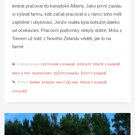
tentrát pračovat do kanadské Alberty. Jako první zastáu
si vybrali farmu, kde začali pracovat a v rámci toho měli
zajištěné i ubytování. Jenže realita byla bohužel daleko
od očekávání. Pracovní podmínky nebyly dobré, Míša s
Tomem už totiž z Nového Zélandu věděli, jak to na
farmě
PUBLIKOVÁNO
CESTOVÁNÍ V KANADĚ
,
PODCAST
,
PRÁCE V KANADĚ
,
RADY A TIPY
,
ROZHOVORY
,
ZAŽIJTE KANADU
,
ŽIVOT V KANADĚ
ŠTÍTKY:
FARMA
,
KANADA
,
NOVÝ ZÉLAND
,
PRÁCE V KANADĚ
,
VÝPOVĚĎ