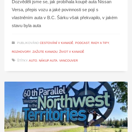
Dozvěděli jsme se, jak probíhala koupě auta Nissan
Versa, přepis vozu a jaké povinnosti se pojí s
vlastněním auta v B.C. Šárku však překvapilo, v jakém
stavu byla auta
PUBLIKOVÁNO
CESTOVÁNÍ V KANADĚ
,
PODCAST
,
RADY A TIPY
,
ROZHOVORY
,
ZAŽIJTE KANADU
,
ŽIVOT V KANADĚ
ŠTÍTKY:
AUTO
,
NÁKUP AUTA
,
VANCOUVER