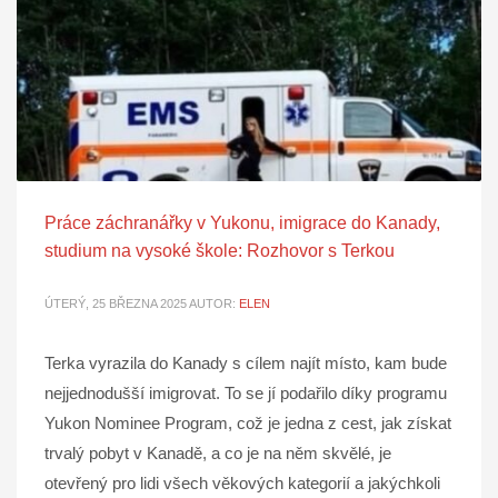
Práce záchranářky v Yukonu, imigrace do Kanady,
studium na vysoké škole: Rozhovor s Terkou
ÚTERÝ, 25 BŘEZNA 2025
AUTOR:
ELEN
Terka vyrazila do Kanady s cílem najít místo, kam bude
nejjednodušší imigrovat. To se jí podařilo díky programu
Yukon Nominee Program, což je jedna z cest, jak získat
trvalý pobyt v Kanadě, a co je na něm skvělé, je
otevřený pro lidi všech věkových kategorií a jakýchkoli