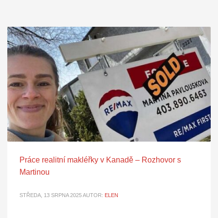
Práce realitní makléřky v Kanadě – Rozhovor s
Martinou
STŘEDA, 13 SRPNA 2025
AUTOR:
ELEN