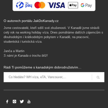
O autorech portálu JakDoKanady.cz
Jsme cestovatelé, kteří sdílí své zkušenosti. V Kanadě jsme strávili
celý rok na working holiday víza. Dnes pomáháme dalších zájemcům s
dlouhodobým i krátkodobým pobytem v Kanadě, na pracovní,
studentská i turistická víza.
Janča a Martin
S námi je Kanada o trochu blíž!
Rádi Ti pomůžeme s kanadským dobrodružstvím…