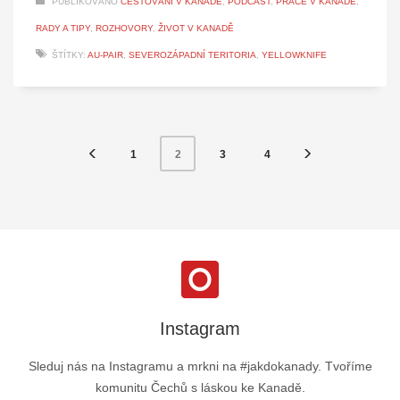
PUBLIKOVÁNO
CESTOVÁNÍ V KANADĚ
,
PODCAST
,
PRÁCE V KANADĚ
,
RADY A TIPY
,
ROZHOVORY
,
ŽIVOT V KANADĚ
ŠTÍTKY:
AU-PAIR
,
SEVEROZÁPADNÍ TERITORIA
,
YELLOWKNIFE
1
3
4
2
Instagram
Sleduj nás na Instagramu a mrkni na #jakdokanady. Tvoříme
komunitu Čechů s láskou ke Kanadě.