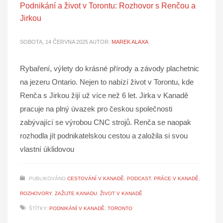
Podnikání a život v Torontu: Rozhovor s Renčou a
Jirkou
SOBOTA, 14 ČERVNA 2025
AUTOR:
MAREK ALAXA
Rybaření, výlety do krásné přírody a závody plachetnic
na jezeru Ontario. Nejen to nabízí život v Torontu, kde
Renča s Jirkou žijí už více než 6 let. Jirka v Kanadě
pracuje na plný úvazek pro českou společnosti
zabývající se výrobou CNC strojů. Renča se naopak
rozhodla jít podnikatelskou cestou a založila si svou
vlastní úklidovou
PUBLIKOVÁNO
CESTOVÁNÍ V KANADĚ
,
PODCAST
,
PRÁCE V KANADĚ
,
ROZHOVORY
,
ZAŽIJTE KANADU
,
ŽIVOT V KANADĚ
ŠTÍTKY:
PODNIKÁNÍ V KANADĚ
,
TORONTO