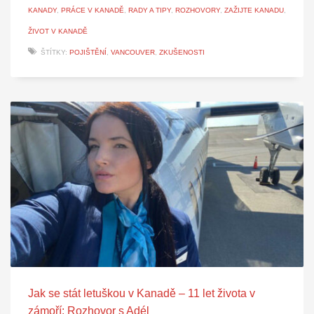
KANADY
,
PRÁCE V KANADĚ
,
RADY A TIPY
,
ROZHOVORY
,
ZAŽIJTE KANADU
,
ŽIVOT V KANADĚ
ŠTÍTKY:
POJIŠTĚNÍ
,
VANCOUVER
,
ZKUŠENOSTI
Jak se stát letuškou v Kanadě – 11 let života v
zámoří: Rozhovor s Adél