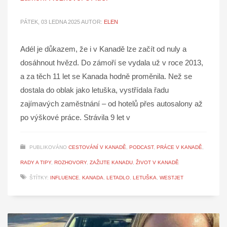
PÁTEK, 03 LEDNA 2025
AUTOR:
ELEN
Adél je důkazem, že i v Kanadě lze začít od nuly a
dosáhnout hvězd. Do zámoří se vydala už v roce 2013,
a za těch 11 let se Kanada hodně proměnila. Než se
dostala do oblak jako letuška, vystřídala řadu
zajímavých zaměstnání – od hotelů přes autosalony až
po výškové práce. Strávila 9 let v
PUBLIKOVÁNO
CESTOVÁNÍ V KANADĚ
,
PODCAST
,
PRÁCE V KANADĚ
,
RADY A TIPY
,
ROZHOVORY
,
ZAŽIJTE KANADU
,
ŽIVOT V KANADĚ
ŠTÍTKY:
INFLUENCE
,
KANADA
,
LETADLO
,
LETUŠKA
,
WESTJET