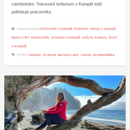
zaměstnání. Yukonské teritorium v Kanadě totiž
potřebuje pracovníky
PUBLIKOVÁNO
CESTOVÁNÍ V KANADĚ
,
PODCAST
,
PRÁCE V KANADĚ
,
RADY A TIPY
,
ROZHOVORY
,
STUDIUM V KANADĚ
,
ZAŽIJTE KANADU
,
ŽIVOT
V KANADĚ
ŠTÍTKY:
KANADA
,
STUDIUM
,
WATSON LAKE
,
YUKON
,
ZÁCHRANÁŘKA