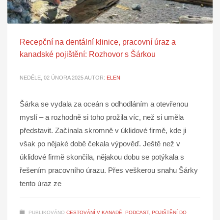
Recepční na dentální klinice, pracovní úraz a
kanadské pojištění: Rozhovor s Šárkou
NEDĚLE, 02 ÚNORA 2025
AUTOR:
ELEN
Šárka se vydala za oceán s odhodláním a otevřenou
myslí – a rozhodně si toho prožila víc, než si uměla
představit. Začínala skromně v úklidové firmě, kde ji
však po nějaké době čekala výpověď. Ještě než v
úklidové firmě skončila, nějakou dobu se potýkala s
řešením pracovního úrazu. Přes veškerou snahu Šárky
tento úraz ze
PUBLIKOVÁNO
CESTOVÁNÍ V KANADĚ
,
PODCAST
,
POJIŠTĚNÍ DO