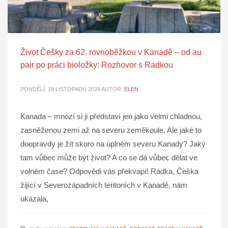
Život Češky za 62. rovnoběžkou v Kanadě – od au
pair po práci bioložky: Rozhovor s Radkou
PONDĚLÍ, 18 LISTOPADU 2024
AUTOR:
ELEN
Kanada – mnozí si ji představí jen jako velmi chladnou,
zasněženou zemi až na severu zeměkoule. Ale jaké to
doopravdy je žít skoro na úplném severu Kanady? Jaký
tam vůbec může být život? A co se dá vůbec dělat ve
volném čase? Odpovědi vás překvapí! Radka, Češka
žijící v Severozápadních teritoriích v Kanadě, nám
ukázala,