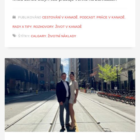
PUBLIKOVÁNO
CESTOVÁNÍ V KANADĚ
,
PODCAST
,
PRÁCE V KANADĚ
,
RADY A TIPY
,
ROZHOVORY
,
ŽIVOT V KANADĚ
ŠTÍTKY:
CALGARY
,
ŽIVOTNÍ NÁKLADY