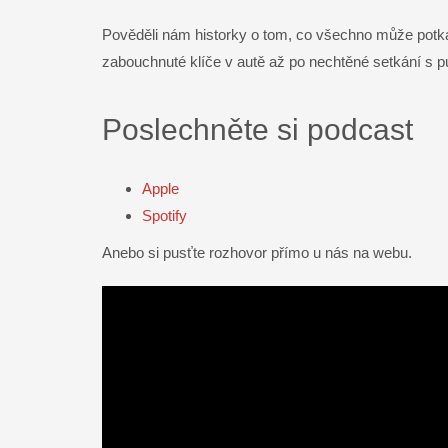
Pověděli nám historky o tom, co všechno může potka
Messenger
zabouchnuté klíče v autě až po nechtěné setkání s pu
Email
Poslechněte si podcast
Apple
Spotify
Anebo si pusťte rozhovor přímo u nás na webu.