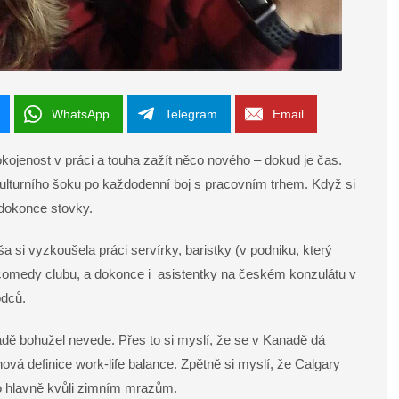
WhatsApp
Telegram
Email
ojenost v práci a touha zažít něco nového – dokud je čas.
 kulturního šoku po každodenní boj s pracovním trhem. Když si
a dokonce stovky.
 si vyzkoušela práci servírky, baristky (v podniku, který
v comedy clubu, a dokonce i asistentky na českém konzulátu v
odců.
adě bohužel nevede. Přes to si myslí, že se v Kanadě dá
ě nová definice work-life balance. Zpětně si myslí, že Calgary
to hlavně kvůli zimním mrazům.