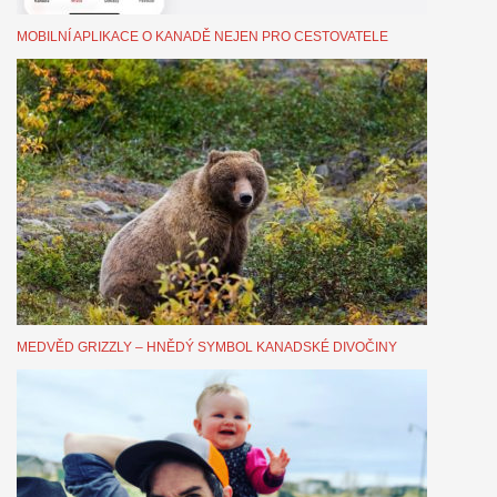
MOBILNÍ APLIKACE O KANADĚ NEJEN PRO CESTOVATELE
MEDVĚD GRIZZLY – HNĚDÝ SYMBOL KANADSKÉ DIVOČINY