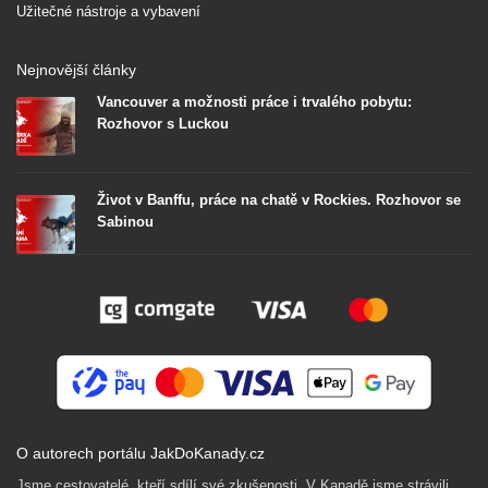
Užitečné nástroje a vybavení
Nejnovější články
Vancouver a možnosti práce i trvalého pobytu:
Rozhovor s Luckou
Život v Banffu, práce na chatě v Rockies. Rozhovor se
Sabinou
O autorech portálu JakDoKanady.cz
Jsme cestovatelé, kteří sdílí své zkušenosti. V Kanadě jsme strávili