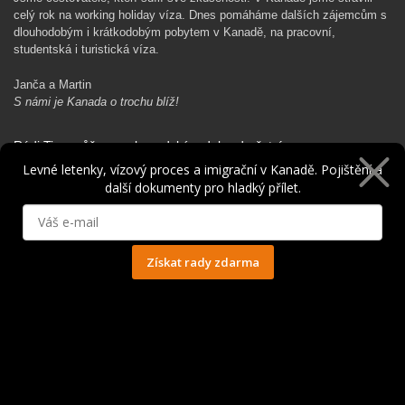
celý rok na working holiday víza. Dnes pomáháme dalších zájemcům s
dlouhodobým i krátkodobým pobytem v Kanadě, na pracovní,
studentská i turistická víza.
Janča a Martin
S námi je Kanada o trochu blíž!
Rádi Ti pomůžeme s kanadským dobrodružstvím…
Levné letenky, vízový proces a imigrační v Kanadě. Pojištění a
další dokumenty pro hladký přílet.
Získat rady zdarma
Ochrana osobních údajů
© 2014 - 2025. Všechna práva vyhrazena.
Kontakt
|
Spolupráce
|
Obchodní podmínky
|
Ochrana osobních údajů