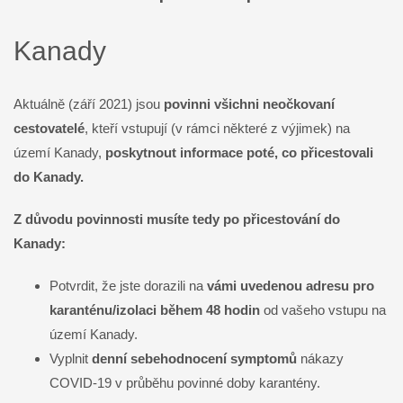
Kanady
Aktuálně (září 2021) jsou
povinni všichni neočkovaní
cestovatelé
, kteří vstupují (v rámci některé z výjimek) na
území Kanady,
poskytnout informace poté, co přicestovali
do Kanady.
Z důvodu povinnosti musíte tedy po přicestování do
Kanady:
Potvrdit, že jste dorazili na
vámi uvedenou adresu pro
karanténu/izolaci během 48 hodin
od vašeho vstupu na
území Kanady.
Vyplnit
denní sebehodnocení symptomů
nákazy
COVID-19 v průběhu povinné doby karantény.