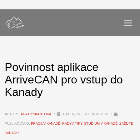
Povinnost aplikace
ArriveCAN pro vstup do
Kanady
AUTOR:
JANA DYŠKANTOVÁ
/
PÁTEK, 20 LISTOPADU 2020
/
PUBLIKOVÁNO:
PRÁCE V KANADĚ
,
RADY A TIPY
,
STUDIUM V KANADĚ
,
ZAŽIJTE
KANADU