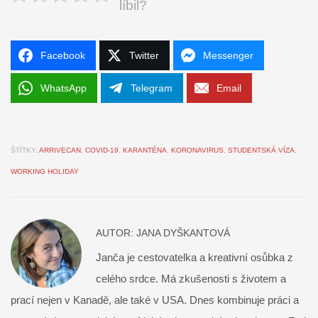
líbil?
Facebook
Twitter
Messenger
WhatsApp
Telegram
Email
ŠTÍTKY:
ARRIVECAN
,
COVID-19
,
KARANTÉNA
,
KORONAVIRUS
,
STUDENTSKÁ VÍZA
,
WORKING HOLIDAY
AUTOR:
JANA DYŠKANTOVÁ
Janča je cestovatelka a kreativní osůbka z
celého srdce. Má zkušenosti s životem a
prací nejen v Kanadě, ale také v USA. Dnes kombinuje práci a