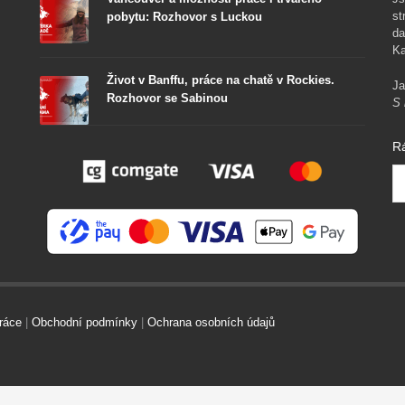
st
pobytu: Rozhovor s Luckou
da
Ka
Život v Banffu, práce na chatě v Rockies.
Ja
Rozhovor se Sabinou
S 
R
ráce
|
Obchodní podmínky
|
Ochrana osobních údajů