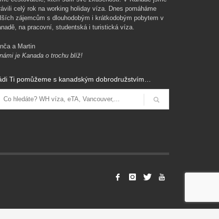
rávili celý rok na working holiday víza. Dnes pomáháme
lších zájemcům s dlouhodobým i krátkodobým pobytem v
nadě, na pracovní, studentská i turistická víza.
nča a Martin
námi je Kanada o trochu blíž!
ádi Ti pomůžeme s kanadským dobrodružstvím…