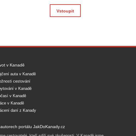
Vstoupit
vot v Kanadě
jčení auta v Kanadě
žnosti cestování
ytování v Kanadě
časí v Kanadě
áce v Kanadě
ácení daní z Kanady
autorech portálu JakDoKanady.cz
me cestovatelé, kteří sdílí své zkušenosti. V Kanadě jsme