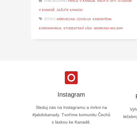
PUBLIKOVÁNO
PRÁCE V KANADĚ
,
RADY A TIPY
,
STUDIUM
V KANADĚ
,
ZAŽIJTE KANADU
ŠTÍTKY:
ARRIVECAN
,
COVID-19
,
KARANTÉNA
,
KORONAVIRUS
,
STUDENTSKÁ VÍZA
,
WORKING HOLIDAY
Instagram
Sleduj nás na Instagramu a mrkni na
Výh
#jakdokanady. Tvoříme komunitu Čechů
léčebný
s láskou ke Kanadě.