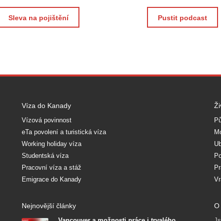
Sleva na pojištění
Pustit podcast
Víza do Kanady
Ži
Vízová povinnost
Pů
eTa povolení a turistická víza
Mo
Working holiday víza
Ub
Studentská víza
Po
Pracovní víza a stáž
Pr
Emigrace do Kanady
Vr
Nejnovější články
O 
Vancouver a možnosti práce i trvalého
Js