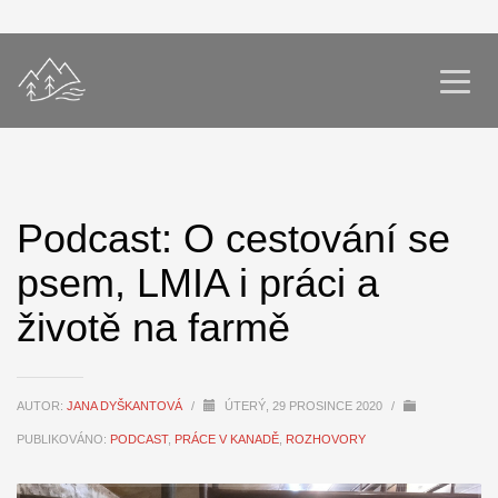
Podcast: O cestování se
psem, LMIA i práci a
životě na farmě
AUTOR:
JANA DYŠKANTOVÁ
/
ÚTERÝ, 29 PROSINCE 2020
/
PUBLIKOVÁNO:
PODCAST
,
PRÁCE V KANADĚ
,
ROZHOVORY