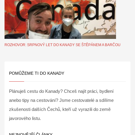
ROZHOVOR: SRPNOVÝ LET DO KANADY SE ŠTĚPÁNEM A BARČOU
POMŮŽEME TI DO KANADY
Plánuješ cestu do Kanady? Chceš najít práci, bydlení
anebo tipy na cestování? Jsme cestovatelé a sdílíme
zkušenosti dalších Čechů, kteří už vyrazili do země
javorového listu.
NEJNOVĚJŠÍ ČLÁNKY