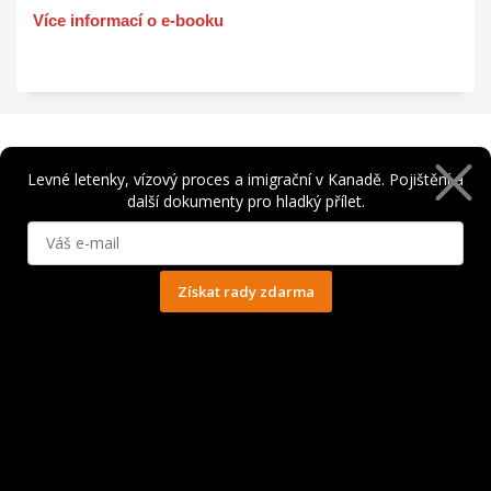
Více informací o e-booku
Levné letenky, vízový proces a imigrační v Kanadě. Pojištění a
další dokumenty pro hladký přílet.
Instagram
Sleduj nás na Instagramu a mrkni na #jakdokanady. Tvoříme
Získat rady zdarma
komunitu Čechů s láskou ke Kanadě.
Ochrana osobních údajů
Přejít na Instagram