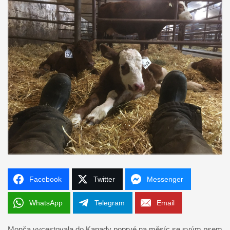
Facebook
Twitter
Messenger
WhatsApp
Telegram
Email
Monča vycestovala do Kanady poprvé na měsíc se svým psem