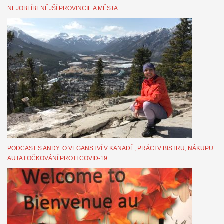
NEJOBLÍBENĚJŠÍ PROVINCIE A MĚSTA
PODCAST S ANDY: O VEGANSTVÍ V KANADĚ, PRÁCI V BISTRU, NÁKUPU
AUTA I OČKOVÁNÍ PROTI COVID-19