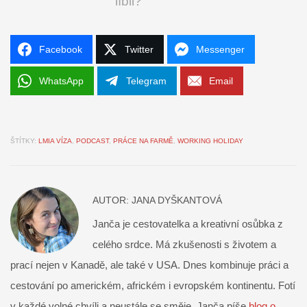
líbil?
Facebook
Twitter
Messenger
WhatsApp
Telegram
Email
ŠTÍTKY:
LMIA VÍZA
,
PODCAST
,
PRÁCE NA FARMĚ
,
WORKING HOLIDAY
AUTOR:
JANA DYŠKANTOVÁ
Janča je cestovatelka a kreativní osůbka z
celého srdce. Má zkušenosti s životem a
prací nejen v Kanadě, ale také v USA. Dnes kombinuje práci a
cestování po americkém, africkém i evropském kontinentu. Fotí
v každé volné chvíli a neustále se směje. Janča píše
blog o