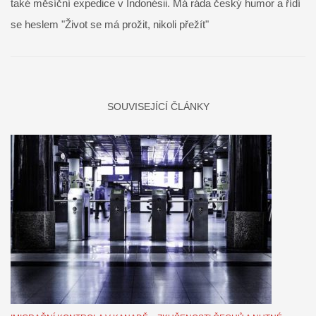
také měsíční expedice v Indonésii. Má ráda český humor a řídí
se heslem "Život se má prožit, nikoli přežít"
SOUVISEJÍCÍ ČLÁNKY