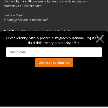
dlouhodobým i krátkodobým pobytem v Kanadě, na pracovní,
studentská i turistická víza.
Janča a Martin
S námi je Kanada o trochu blíž!
Rádi Ti pomůžeme s kanadským dobrodružstvím…
Levné letenky, vízový proces a imigrační v Kanadě. Pojištění a
další dokumenty pro hladký přílet.
Získat rady zdarma
Ochrana osobních údajů
© 2014 - 2025. Všechna práva vyhrazena.
Kontakt
|
Spolupráce
|
Obchodní podmínky
|
Ochrana osobních údajů