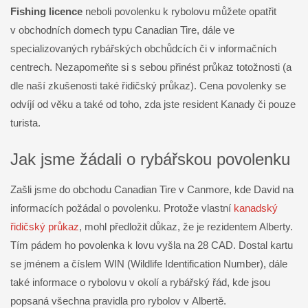
Fishing licence
neboli povolenku k rybolovu můžete opatřit
v obchodních domech typu Canadian Tire, dále ve
specializovaných rybářských obchůdcích či v informačních
centrech. Nezapomeňte si s sebou přinést průkaz totožnosti (a
dle naší zkušenosti také řidičský průkaz). Cena povolenky se
odvíjí od věku a také od toho, zda jste resident Kanady či pouze
turista.
Jak jsme žádali o rybářskou povolenku
Zašli jsme do obchodu Canadian Tire v Canmore, kde David na
informacích požádal o povolenku. Protože vlastní
kanadský
řidičský průkaz
, mohl předložit důkaz, že je rezidentem Alberty.
Tím pádem ho povolenka k lovu vyšla na 28 CAD. Dostal kartu
se jménem a číslem WIN (Wildlife Identification Number), dále
také informace o rybolovu v okolí a rybářský řád, kde jsou
popsaná všechna pravidla pro rybolov v Albertě.