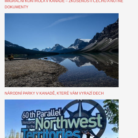
IMIGRAČNÍ KONTROLA V KANADĚ – ZKUŠENOSTI ČECHŮ A NUTNÉ
DOKUMENTY
NÁRODNÍ PARKY V KANADĚ, KTERÉ VÁM VYRAZÍ DECH