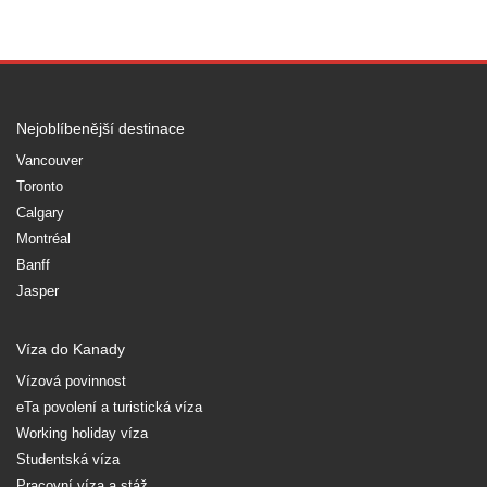
Nejoblíbenější destinace
Vancouver
Toronto
Calgary
Montréal
Banff
Jasper
Víza do Kanady
Vízová povinnost
eTa povolení a turistická víza
Working holiday víza
Studentská víza
Pracovní víza a stáž