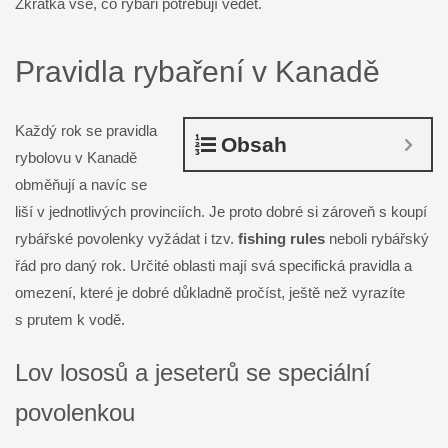
Zkrátka vše, co rybáři potřebují vědět.
Pravidla rybaření v Kanadě
Každý rok se pravidla
Obsah
rybolovu v Kanadě
obměňují a navíc se
liší v jednotlivých provinciích. Je proto dobré si zároveň s koupí
rybářské povolenky vyžádat i tzv.
fishing rules
neboli rybářský
řád pro daný rok. Určité oblasti mají svá specifická pravidla a
omezení, které je dobré důkladně pročíst, ještě než vyrazíte
s prutem k vodě.
Lov lososů a jeseterů se speciální
povolenkou