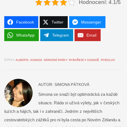
Hodnocení: 4.1/5
Facebook
Twitter
Messenger
WhatsApp
Telegram
Email
ŠTÍTKY:
ALBERTA
,
KANADA
,
NÁRODNÍ PARKY
,
RYBAŘENÍ V KANADĚ
,
RYBOLOV
AUTOR:
SIMONA PÁTKOVÁ
Simona se snaží být optimistická za každé
situace. Ráda si užívá výlety, jak v českých
luzích a hájích, tak i v zahraničí. Jedním z největších
cestovatelských zážitků pro ni byla cesta po Novém Zélandu a