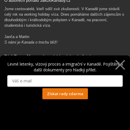
O autorech portálu JakDoKanady.cz
Jsme cestovatelé, kteří sdílí své zkušenosti. V Kanadě jsme strávili
celý rok na working holiday víza. Dnes pomáháme dalších zájemcům s
dlouhodobým i krátkodobým pobytem v Kanadě, na pracovní,
studentská i turistická víza.
Janča a Martin
S námi je Kanada o trochu blíž!
Rádi Ti pomůžeme s kanadským dobrodružstvím…
Levné letenky, vízový proces a imigrační v Kanadě. Pojištění a
další dokumenty pro hladký přílet.
Získat rady zdarma
Ochrana osobních údajů
© 2014 - 2025. Všechna práva vyhrazena.
Kontakt
|
Spolupráce
|
Obchodní podmínky
|
Ochrana osobních údajů