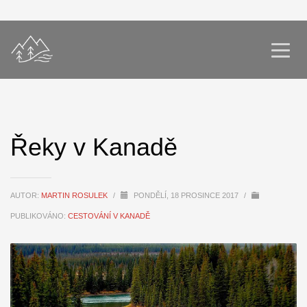
Řeky v Kanadě
AUTOR:
MARTIN ROSULEK
/
PONDĚLÍ, 18 PROSINCE 2017
/
PUBLIKOVÁNO:
CESTOVÁNÍ V KANADĚ