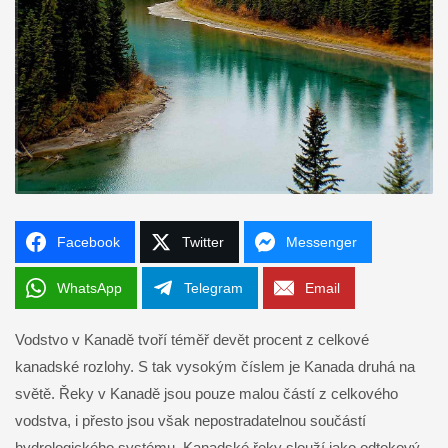
Facebook
Twitter
Messenger
WhatsApp
Telegram
Email
Vodstvo v Kanadě tvoří téměř devět procent z celkové
kanadské rozlohy. S tak vysokým číslem je Kanada druhá na
světě. Řeky v Kanadě jsou pouze malou částí z celkového
vodstva, i přesto jsou však nepostradatelnou součástí
hydrologického systému. Kanadské řeky slouží jako odtokový