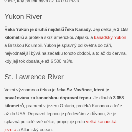
v létě, kdy průtok bývá až 14 000 m3/s.
Yukon River
Řeka Yukon je druhá nejdelší řeka Kanady
. Její délka je
3 158
kilometrů
a protéká skrz americkou Aljašku a
kanadský Yukon
a Britskou Kolumbii. Yukon je splavný od května do září,
nejvodnatější bývá na začátku tohoto období, a to až do června,
kdy její tok dosahuje až 6 500 m3/s.
St. Lawrence River
Velmi významnou řekou je
řeka Sv. Vavřince, která je
považována za kanadskou dopravní tepnu
. Je dlouhá
3 058
kilometrů
, pramení v jezeru Ontario, protéká Kanadou a teče
až do USA. Dopravní tepnou je především z důvodu, že je
splavná po celé své délce, propojuje proto
velká kanadská
jezera
a Atlantský oceán.