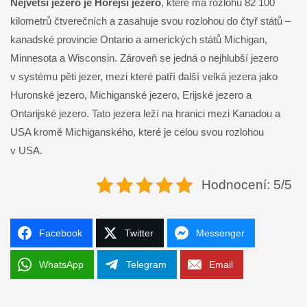
Největší jezero je
Hořejší jezero
, které má rozlohu 82 100
kilometrů čtverečních a zasahuje svou rozlohou do čtyř států –
kanadské provincie Ontario a amerických států Michigan,
Minnesota a Wisconsin. Zároveň se jedná o nejhlubší jezero
v systému pěti jezer, mezi které patří další velká jezera jako
Huronské jezero, Michiganské jezero, Erijské jezero a
Ontarijské jezero. Tato jezera leží na hranici mezi Kanadou a
USA kromě Michiganského, které je celou svou rozlohou
v USA.
Hodnocení: 5/5
Facebook
Twitter
Messenger
WhatsApp
Telegram
Email