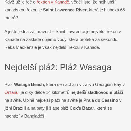
Když už je řeč o
řekách v Kanadě
, věděli jste, že nejhlubší
kanadskou řekou je
Saint Lawrence River
, která je hluboká 65
metrů?
A ještě jedna zajímavost – Saint Lawrence je největší řekou v
Kanadě na základě objemu vody, která protéká za sekundu.
Řeka Mackenzie je však nejdelší řekou v Kanadě.
Nejdelší pláž: Pláž Wasaga
Pláž
Wasaga Beach
, která se nachází v zálivu Georgian Bay v
Ontariu
, je díky délce 14 kilometrů
nejdelší sladkovodní pláží
na světě. Úplně nejdelší pláží na světě je
Praia do Cassino
v
jižní Brazílii a na paty jí šlape pláž
Cox’s Bazar
, která se
nachází v Bangladéši.