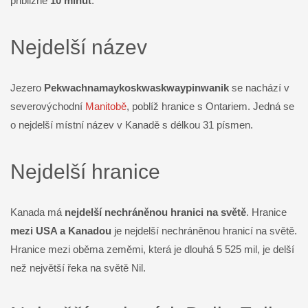
přibližně
10 minut
.
Nejdelší název
Jezero
Pekwachnamaykoskwaskwaypinwanik
se nachází v
severovýchodní
Manitobě
, poblíž hranice s Ontariem. Jedná se
o nejdelší místní název v Kanadě s délkou 31 písmen.
Nejdelší hranice
Kanada má
nejdelší nechráněnou hranici na světě
. Hranice
mezi USA a Kanadou
je nejdelší nechráněnou hranicí na světě.
Hranice mezi oběma zeměmi, která je dlouhá 5 525 mil, je delší
než největší řeka na světě Nil.