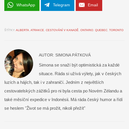
WhatsApp
Telegram
Email
ŠTÍTKY:
ALBERTA
,
ATRAKCE
,
CESTOVÁNÍ V KANADĚ
,
ONTARIO
,
QUEBEC
,
TORONTO
AUTOR:
SIMONA PÁTKOVÁ
Simona se snaží být optimistická za každé
situace. Ráda si užívá výlety, jak v českých
luzích a hájích, tak i v zahraničí. Jedním z největších
cestovatelských zážitků pro ni byla cesta po Novém Zélandu a
také měsíční expedice v Indonésii. Má ráda český humor a řídí
se heslem "Život se má prožit, nikoli přežít"