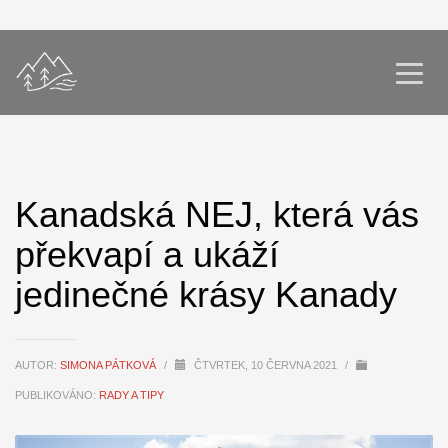
Kanadská NEJ, která vás
překvapí a ukáží
jedinečné krásy Kanady
AUTOR:
SIMONA PÁTKOVÁ
/
ČTVRTEK, 10 ČERVNA 2021
/
PUBLIKOVÁNO:
RADY A TIPY