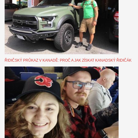
ŘIDIČSKÝ PRŮKAZ V KANADĚ: PROČ A JAK ZÍSKAT KANADSKÝ ŘIDIČÁK