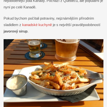
nejoblíbenější jídla Kanady. Pochází z Quebecu, ale populární je
nyní po celé Kanadě.
Pokud bychom počítali potraviny, nejznámějším přírodním
sladidlem z
kanadské kuchyně
je s největší pravděpodobností
javorový sirup
.