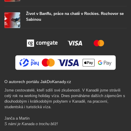
Život v Banffu, práce na chatě v Rockies. Rozhovor se
Sabinou
O autorech portálu JakDoKanady.cz
Jsme cestovatelé, kteří sdílí své zkušenosti. V Kanadě jsme strávili
celý rok na working holiday víza. Dnes pomáháme dalších zájemcům s
dlouhodobým i krátkodobým pobytem v Kanadě, na pracovní,
studentská i turistická víza.
Janča a Martin
S námi je Kanada o trochu blíž!