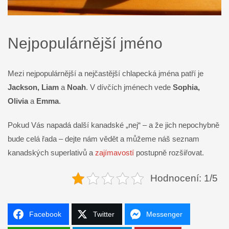
Nejpopulárnější jméno
Mezi nejpopulárnější a nejčastější chlapecká jména patří je
Jackson, Liam
a
Noah
. V dívčích jménech vede
Sophia,
Olivia
a
Emma
.
Pokud Vás napadá další kanadské „nej“ – a že jich nepochybně
bude celá řada – dejte nám vědět a můžeme náš seznam
kanadských superlativů a
zajímavostí
postupně rozšiřovat.
Hodnocení: 1/5
Facebook
Twitter
Messenger