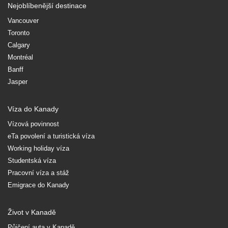
Nejoblíbenější destinace
Vancouver
Toronto
Calgary
Montréal
Banff
Jasper
Víza do Kanady
Vízová povinnost
eTa povolení a turistická víza
Working holiday víza
Studentská víza
Pracovní víza a stáž
Emigrace do Kanady
Život v Kanadě
Půjčení auta v Kanadě