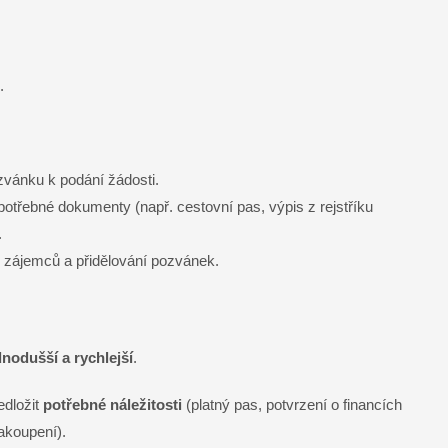
.
ozvánku k podání žádosti.
třebné dokumenty (např. cestovní pas, výpis z rejstříku
.
u zájemců a přidělování pozvánek.
dnodušší a rychlejší
.
edložit
potřebné náležitosti
(platný pas, potvrzení o financích
zakoupení).