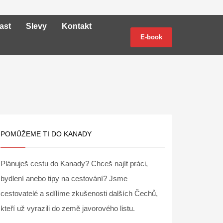
ast
Slevy
Kontakt
E-book
POMŮŽEME TI DO KANADY
Plánuješ cestu do Kanady? Chceš najít práci,
bydlení anebo tipy na cestování? Jsme
cestovatelé a sdílíme zkušenosti dalších Čechů,
kteří už vyrazili do země javorového listu.