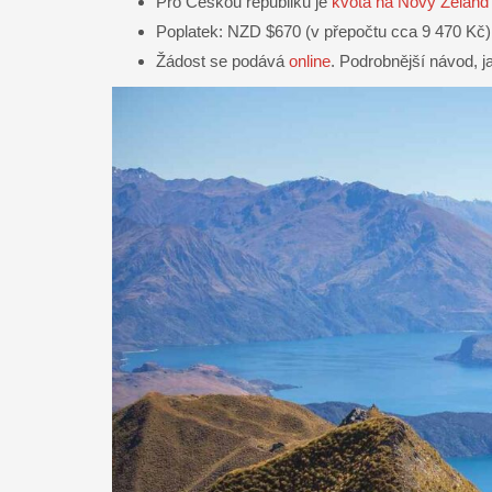
Pro Českou republiku je
kvóta na Nový Zéland
Poplatek: NZD $670 (v přepočtu cca 9 470 Kč)
Žádost se podává
online
. Podrobnější návod, j