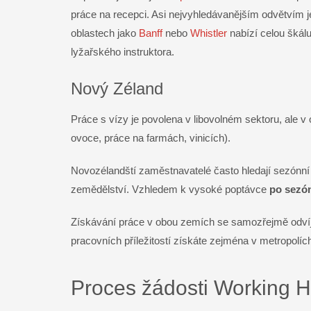
práce na recepci. Asi nejvyhledávanějším odvětvím 
oblastech jako
Banff
nebo
Whistler
nabízí celou škál
lyžařského instruktora.
Nový Zéland
Práce s vízy je povolena v libovolném sektoru, ale v 
ovoce, práce na farmách, vinicích).
Novozélandští zaměstnavatelé často hledají sezónní 
zemědělství. Vzhledem k vysoké poptávce
po sezón
Získávání práce v obou zemích se samozřejmě odvíjí
pracovních příležitostí získáte zejména v metropolích
Proces žádosti Working H