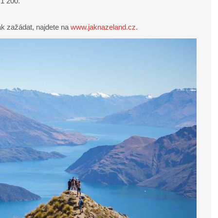
1 200.
ak zažádat, najdete na
www.jaknazeland.cz
.