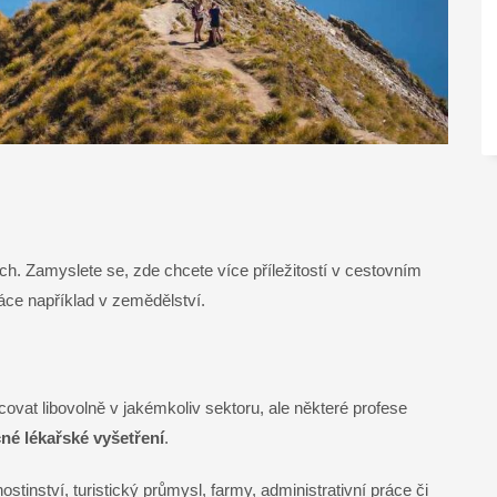
ích. Zamyslete se, zde chcete více příležitostí v cestovním
áce například v zemědělství.
vat libovolně v jakémkoliv sektoru, ale některé profese
né lékařské vyšetření
.
stinství, turistický průmysl, farmy, administrativní práce či