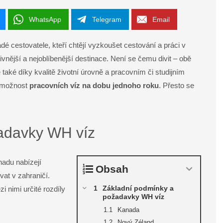
WhatsApp
Telegram
Email
é cestovatele, kteří chtějí vyzkoušet cestování a práci v
vnější a nejoblíbenější destinace. Není se čemu divit – obě
 také díky kvalitě životní úrovně a pracovním či studijním
m možnost
pracovních víz na dobu jednoho roku
. Přesto se
adavky WH víz
adu nabízejí
Obsah
vat v zahraničí.
Základní podmínky a
i nimi určité rozdíly
požadavky WH víz
Kanada
Nový Zéland