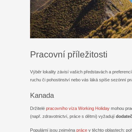
Pracovní příležitosti
Výběr lokality závisí vašich představách a preferenc
ruchu či pohostinství nebo vás láká spíše sezónní pr
Kanada
Držitelé
pracovního víza Working Holiday
mohou praco
(např. zdravotnictví, práce s dětmi) vyžadují
dodateč
Populární jsou zejména
práce
v těchto oblastech: poho