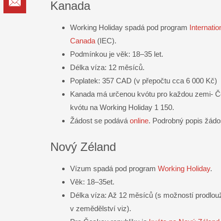
Email
Kanada
Working Holiday spadá pod program
Internati
Canada
(IEC).
Podmínkou je věk: 18–35 let.
Délka víza: 12 měsíců.
Poplatek: 357 CAD (v přepočtu cca 6 000 Kč)
Kanada má určenou kvótu pro každou zemi- Č
kvótu na Working Holiday 1 150.
Žádost se podává
online
. Podrobný popis žádo
Nový Zéland
Vízum spadá pod program
Working Holiday
.
Věk: 18–35et.
Délka víza: Až 12 měsíců (s možností prodlouž
v zemědělství viz).