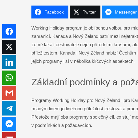
Facebook
Twitter
Messenger
Working Holiday program je oblíbenou volbou pro mlad
Facebook
zahraničí. Kanada a Nový Zéland patří mezi nejatrakti
země lákají cestovatele nejen přírodními krásami, ale
Twitter
příležitostem. Kanada i Nový Zéland nabízí Čechů
jejich programy liší v několika klíčových aspektech.
LinkedIn
WhatsApp
Základní podmínky a pož
Gmail
Programy Working Holiday pro Nový Zéland i pro Kan
Telegram
mladým lidem jedinečnou příležitost cestovat a praco
Přestože mají oba programy společný cíl, existují mez
Messenger
v podmínkách a požadavcích.