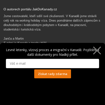
O autorech portálu JakDoKanady.cz
Jsme cestovatelé, kteří sdílí své zkušenosti. V Kanadě jsme strávili
celý rok na working holiday víza. Dnes pomáháme dalších zájemcům s
dlouhodobým i krátkodobým pobytem v Kanadě, na pracovní,
studentská i turistická víza.
Janča a Martin
S námi je Kanada o trochu blíž!
Levné letenky, vízový proces a imigrační v Kanadě. Pojištění a
další dokumenty pro hladký přílet.
Rádi Ti pomůžeme s kanadským dobrodružstvím…
Získat rady zdarma
Ochrana osobních údajů
© 2014 - 2025. Všechna práva vyhrazena.
Kontakt
|
Spolupráce
|
Obchodní podmínky
|
Ochrana osobních údajů