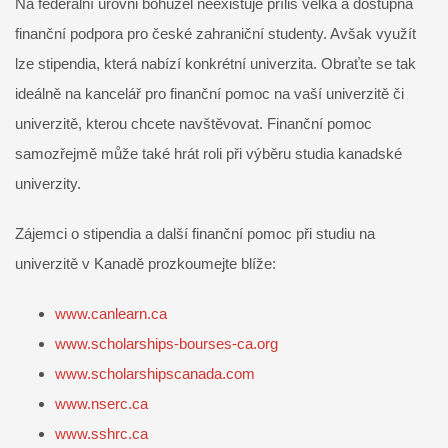
Na federální úrovni bohužel neexistuje příliš velká a dostupná
finanční podpora pro české zahraniční studenty. Avšak využít
lze stipendia, která nabízí konkrétní univerzita. Obraťte se tak
ideálně na kancelář pro finanční pomoc na vaší univerzitě či
univerzitě, kterou chcete navštěvovat. Finanční pomoc
samozřejmě může také hrát roli při výběru studia kanadské
univerzity.
Zájemci o stipendia a další finanční pomoc při studiu na
univerzitě v Kanadě prozkoumejte blíže:
www.canlearn.ca
www.scholarships-bourses-ca.org
www.scholarshipscanada.com
www.nserc.ca
www.sshrc.ca