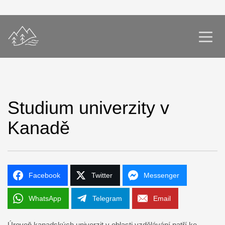
Studium univerzity v
Kanadě
Facebook
Twitter
Messenger
WhatsApp
Telegram
Email
Úroveň kanadských univerzit v oblasti vzdělávání patří ke