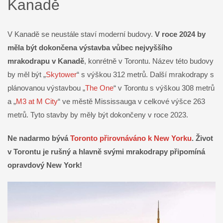
Kanadě
V Kanadě se neustále staví moderní budovy.
V roce 2024 by
měla být dokončena výstavba vůbec nejvyššího
mrakodrapu v Kanadě
, konrétně v Torontu. Název této budovy
by měl být „
Skytower
“ s výškou 312 metrů. Další mrakodrapy s
plánovanou výstavbou „
The One
“ v Torontu s výškou 308 metrů
a „
M3 at M City
“ ve městě Mississauga v celkové výšce 263
metrů. Tyto stavby by měly být dokončeny v roce 2023.
Ne nadarmo bývá
Toronto přirovnáváno k New Yorku
. Život
v Torontu je rušný a hlavně svými mrakodrapy připomíná
opravdový New York!