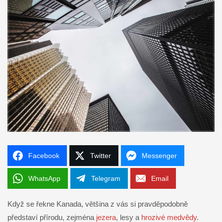
Facebook
Twitter
Messenger
WhatsApp
Telegram
Email
Když se řekne Kanada, většina z vás si pravděpodobně
představí přírodu, zejména
jezera
, lesy a
hrozivé medvědy
.