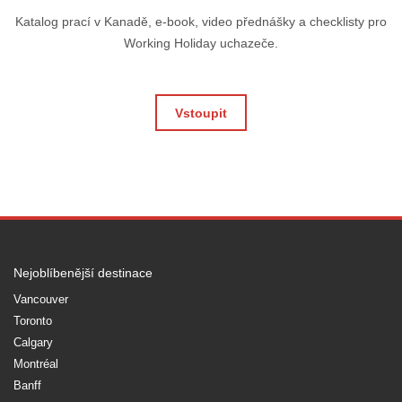
Katalog prací v Kanadě, e-book, video přednášky a checklisty pro
Working Holiday uchazeče.
Vstoupit
Nejoblíbenější destinace
Vancouver
Toronto
Calgary
Montréal
Banff