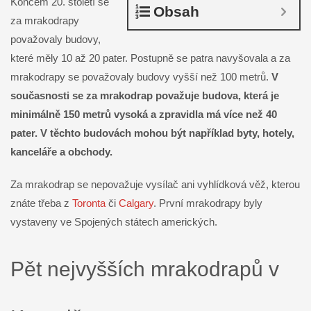
Koncem 20. století se
Obsah
za mrakodrapy
považovaly budovy,
které měly 10 až 20 pater. Postupně se patra navyšovala a za
mrakodrapy se považovaly budovy vyšší než 100 metrů.
V
současnosti se za mrakodrap považuje budova, která je
minimálně 150 metrů vysoká a zpravidla má více než 40
pater. V těchto budovách mohou být například byty, hotely,
kanceláře a obchody.
Za mrakodrap se nepovažuje vysílač ani vyhlídková věž, kterou
znáte třeba z
Toronta
či
Calgary
. První mrakodrapy byly
vystaveny ve Spojených státech amerických.
Pět nejvyšších mrakodrapů v