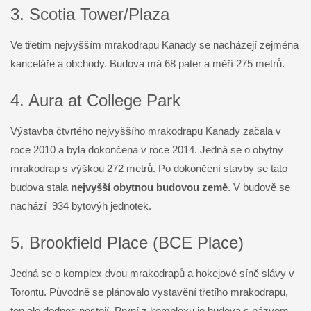
3. Scotia Tower/Plaza
Ve třetím nejvyšším mrakodrapu Kanady se nacházejí zejména
kanceláře a obchody. Budova má 68 pater a měří 275 metrů.
4. Aura at College Park
Výstavba čtvrtého nejvyššího mrakodrapu Kanady začala v
roce 2010 a byla dokončena v roce 2014. Jedná se o obytný
mrakodrap s výškou 272 metrů. Po dokončení stavby se tato
budova stala
nejvyšší obytnou budovou země
. V budově se
nachází 934 bytovýh jednotek.
5. Brookfield Place (BCE Place)
Jedná se o komplex dvou mrakodrapů a hokejové síně slávy v
Torontu. Původně se plánovalo vystavění třetího mrakodrapu,
ten ale dodnes nestojí. První z komplexu je budova s názvem