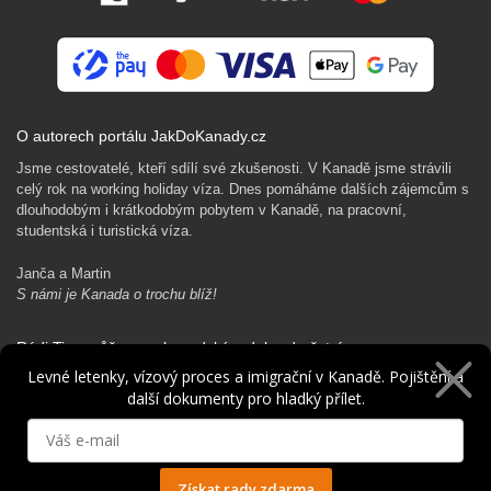
O autorech portálu JakDoKanady.cz
Jsme cestovatelé, kteří sdílí své zkušenosti. V Kanadě jsme strávili
celý rok na working holiday víza. Dnes pomáháme dalších zájemcům s
dlouhodobým i krátkodobým pobytem v Kanadě, na pracovní,
studentská i turistická víza.
Janča a Martin
S námi je Kanada o trochu blíž!
Rádi Ti pomůžeme s kanadským dobrodružstvím…
Levné letenky, vízový proces a imigrační v Kanadě. Pojištění a
další dokumenty pro hladký přílet.
Získat rady zdarma