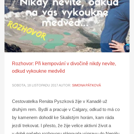
Rozhovor: Při kempování v divočině nikdy nevíte,
odkud vykoukne medvěd
SOBOTA, 18 LISTOPADU 2017
AUTOR:
SIMONA PÁTKOVÁ
Cestovatelka Renáta Pyszková žije v Kanadě už
druhým rem. Bydlí a pracuje v Calgary, odkud to má co
by kamenem dohodil ke Skalistým horám, kam ráda
jezdí trekovat. I přesto, že žije velice aktivní život a
v době našeho rozhovoru plánovala výpravu do Nepálu,