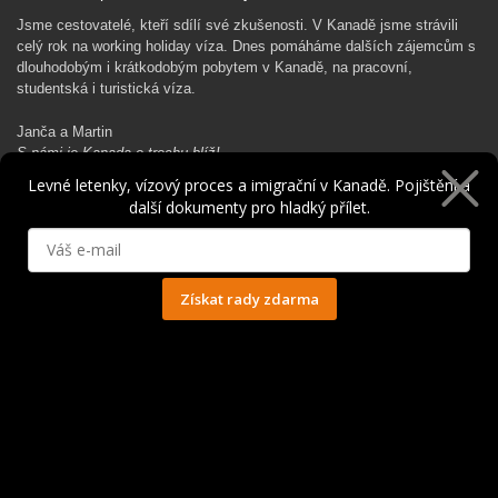
Jsme cestovatelé, kteří sdílí své zkušenosti. V Kanadě jsme strávili
celý rok na working holiday víza. Dnes pomáháme dalších zájemcům s
dlouhodobým i krátkodobým pobytem v Kanadě, na pracovní,
studentská i turistická víza.
Janča a Martin
S námi je Kanada o trochu blíž!
Levné letenky, vízový proces a imigrační v Kanadě. Pojištění a
další dokumenty pro hladký přílet.
Rádi Ti pomůžeme s kanadským dobrodružstvím…
Získat rady zdarma
Ochrana osobních údajů
© 2014 - 2025. Všechna práva vyhrazena.
Kontakt
|
Spolupráce
|
Obchodní podmínky
|
Ochrana osobních údajů