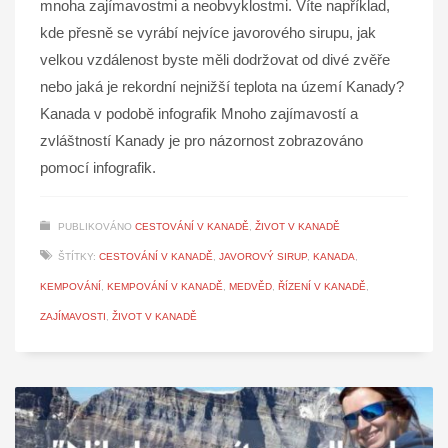
mnoha zajímavostmi a neobvyklostmi. Víte například,
kde přesně se vyrábí nejvíce javorového sirupu, jak
velkou vzdálenost byste měli dodržovat od divé zvěře
nebo jaká je rekordní nejnižší teplota na území Kanady?
Kanada v podobě infografik Mnoho zajímavostí a
zvláštností Kanady je pro názornost zobrazováno
pomocí infografik.
PUBLIKOVÁNO
CESTOVÁNÍ V KANADĚ
,
ŽIVOT V KANADĚ
ŠTÍTKY:
CESTOVÁNÍ V KANADĚ
,
JAVOROVÝ SIRUP
,
KANADA
,
KEMPOVÁNÍ
,
KEMPOVÁNÍ V KANADĚ
,
MEDVĚD
,
ŘÍZENÍ V KANADĚ
,
ZAJÍMAVOSTI
,
ŽIVOT V KANADĚ