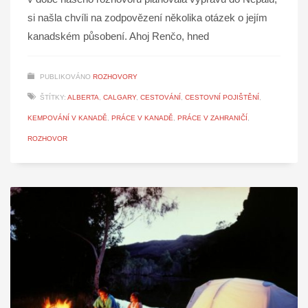
si našla chvíli na zodpovězení několika otázek o jejím
kanadském působení. Ahoj Renčo, hned
PUBLIKOVÁNO
ROZHOVORY
ŠTÍTKY:
ALBERTA
,
CALGARY
,
CESTOVÁNÍ
,
CESTOVNÍ POJIŠTĚNÍ
,
KEMPOVÁNÍ V KANADĚ
,
PRÁCE V KANADĚ
,
PRÁCE V ZAHRANIČÍ
,
ROZHOVOR