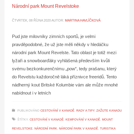
Národní park Mount Revelstoke
ČTVRTEK, 08 ŘÍJNA 2020
AUTOR:
MARTINA HAVLÍČKOVÁ
Pud jste milovníky zimních sportů, je velmi
pravděpodobné, že už jste měli někdy v hledáčku
národní park Mount Revelste. Tato oblast je totiž mezi
lyžaři a snowboarďáky vyhlášená především kvůli
svému bezkonkurenčnímu „pow“, tedy prašanu, který
do Revelstu každoročně láká příznivce freeridů. Tento
nádherný kout Britské Kolumbie vám ale může mnohé
nabídnout i v letních
PUBLIKOVÁNO
CESTOVÁNÍ V KANADĚ
,
RADY A TIPY
,
ZAŽIJTE KANADU
ŠTÍTKY:
CESTOVÁNÍ V KANADĚ
,
KEMPOVÁNÍ V KANADĚ
,
MOUNT
REVELSTOKE
,
NÁRODNÍ PARK
,
NÁRODNÍ PARK V KANADĚ
,
TURISTIKA