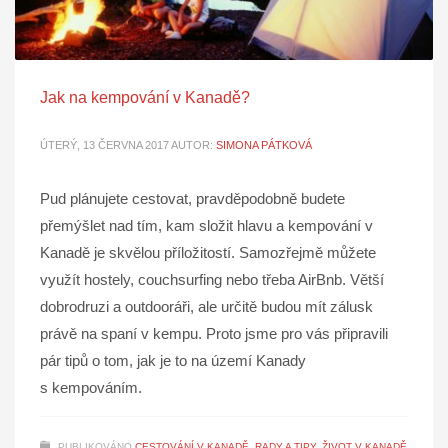
Jak na kempování v Kanadě?
ÚTERÝ, 13 ČERVNA 2017
AUTOR:
SIMONA PÁTKOVÁ
Pud plánujete cestovat, pravděpodobně budete
přemýšlet nad tím, kam složit hlavu a kempování v
Kanadě je skvělou příložitostí. Samozřejmě můžete
využít hostely, couchsurfing nebo třeba AirBnb. Větší
dobrodruzi a outdooráři, ale určitě budou mít zálusk
právě na spaní v kempu. Proto jsme pro vás připravili
pár tipů o tom, jak je to na území Kanady
s kempováním.
PUBLIKOVÁNO
CESTOVÁNÍ V KANADĚ
,
RADY A TIPY
,
ŽIVOT V KANADĚ