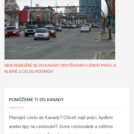
NENÍ NEMOŽNÉ SE DO KANADY ODSTĚHOVAT A ZÍSKAT PRÁCI. A
KLIDNĚ S CELOU RODINOU!
POMŮŽEME TI DO KANADY
Plánuješ cestu do Kanady? Chceš najít práci, bydlení
anebo tipy na cestování? Jsme cestovatelé a sdílíme