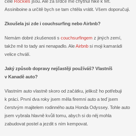
celé
Rockies
jsou. Ale za srdce mě chytnul hike k Mt.
Assiniboine a určitě bych se tam chtěla vrátit. Všem doporučuji.
Zkoušela jsi zde i couchsurfing nebo Airbnb?
Nemám dobré zkušenosti s
couchsurfingem
z jiných zemí,
takže mě to tady ani nenapadlo. Ale
Airbnb
si moji kamarádi
velice chválí.
Jaký způsob dopravy nejčastěji používáš? Vlastníš
v Kanadě auto?
Vlastním auto vlastně skoro od začátku, jelikož ho potřebuji
k práci. První dva roky jsem měla firemní auto a teď jsem
čerstvým majitelem rodinného auta Honda Odyssey. Tohle auto
jsem vybrala hlavně kvůli tomu, abych si do něj mohla
zabudovat postel a jezdit s ním kempovat.