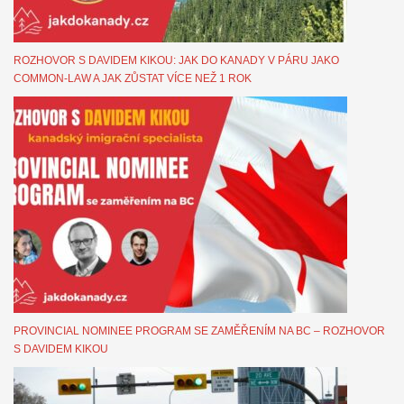
ROZHOVOR S DAVIDEM KIKOU: JAK DO KANADY V PÁRU JAKO
COMMON-LAW A JAK ZŮSTAT VÍCE NEŽ 1 ROK
PROVINCIAL NOMINEE PROGRAM SE ZAMĚŘENÍM NA BC – ROZHOVOR
S DAVIDEM KIKOU