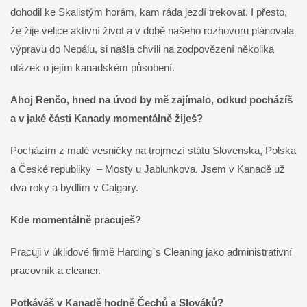
dohodil ke Skalistým horám, kam ráda jezdí trekovat. I přesto,
že žije velice aktivní život a v době našeho rozhovoru plánovala
výpravu do Nepálu, si našla chvíli na zodpovězení několika
otázek o jejím kanadském působení.
Ahoj Renčo, hned na úvod by mě zajímalo, odkud pocházíš
a v jaké části Kanady momentálně žiješ?
Pocházím z malé vesničky na trojmezí státu Slovenska, Polska
a České republiky – Mosty u Jablunkova. Jsem v Kanadě už
dva roky a bydlím v Calgary.
Kde momentálně pracuješ?
Pracuji v úklidové firmě Harding´s Cleaning jako administrativní
pracovník a cleaner.
Potkáváš v Kanadě hodně Čechů a Slováků?