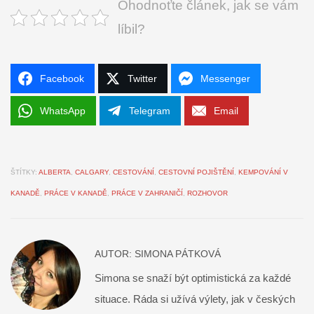
Ohodnoťte článek, jak se vám
líbil?
Facebook
Twitter
Messenger
WhatsApp
Telegram
Email
ŠTÍTKY:
ALBERTA
,
CALGARY
,
CESTOVÁNÍ
,
CESTOVNÍ POJIŠTĚNÍ
,
KEMPOVÁNÍ V
KANADĚ
,
PRÁCE V KANADĚ
,
PRÁCE V ZAHRANIČÍ
,
ROZHOVOR
AUTOR:
SIMONA PÁTKOVÁ
Simona se snaží být optimistická za každé
situace. Ráda si užívá výlety, jak v českých