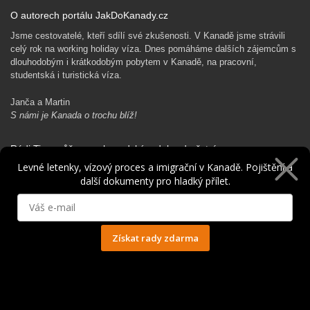
O autorech portálu JakDoKanady.cz
Jsme cestovatelé, kteří sdílí své zkušenosti. V Kanadě jsme strávili
celý rok na working holiday víza. Dnes pomáháme dalších zájemcům s
dlouhodobým i krátkodobým pobytem v Kanadě, na pracovní,
studentská i turistická víza.
Janča a Martin
S námi je Kanada o trochu blíž!
Rádi Ti pomůžeme s kanadským dobrodružstvím…
Levné letenky, vízový proces a imigrační v Kanadě. Pojištění a
další dokumenty pro hladký přílet.
Získat rady zdarma
Ochrana osobních údajů
© 2014 - 2025. Všechna práva vyhrazena.
Kontakt
|
Spolupráce
|
Obchodní podmínky
|
Ochrana osobních údajů