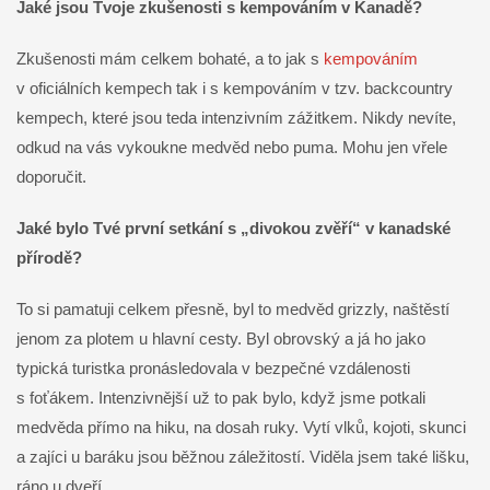
Jaké jsou Tvoje zkušenosti s kempováním v Kanadě?
Zkušenosti mám celkem bohaté, a to jak s
kempováním
v oficiálních kempech tak i s kempováním v tzv. backcountry
kempech, které jsou teda intenzivním zážitkem. Nikdy nevíte,
odkud na vás vykoukne medvěd nebo puma. Mohu jen vřele
doporučit.
Jaké bylo Tvé první setkání s „divokou zvěří“ v kanadské
přírodě?
To si pamatuji celkem přesně, byl to medvěd grizzly, naštěstí
jenom za plotem u hlavní cesty. Byl obrovský a já ho jako
typická turistka pronásledovala v bezpečné vzdálenosti
s foťákem. Intenzivnější už to pak bylo, když jsme potkali
medvěda přímo na hiku, na dosah ruky. Vytí vlků, kojoti, skunci
a zajíci u baráku jsou běžnou záležitostí. Viděla jsem také lišku,
ráno u dveří.