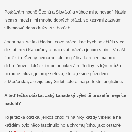
Potkávám hodně Čechů a Slováků a vůbec mi to nevadí. Našla
jsem si mezi nimi mnoho dobrých přátel, se kterými zažívám
víkendová dobrodružství v horách.
Jsem nyní ve fázi hledání nové práce, kde bych se chtěla více
dostat mezi Kanaďany a pracovat právě a jenom s nimi. V naší
firmě sice Čechy nemáme, ale angličtina tam není na moc
dobré úrovni, takže si moc nepokecám. Jediný, s kým můžu
pořádně mluvit, je moje šéfová, která je sice původem
z Maďarska, ale žije tady 25 let, takže má perfektní angličtinu.
A teď těžká otázka: Jaký kanadský výlet tě prozatím nejvíce
nadchl?
To je těžká otázka, jelikož chodím na hiky každý víkend a na
každém bylo něco fascinujícího a ohromujícího, jako ostatně