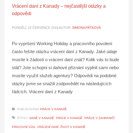
Vrácení daní z Kanady – nejčastější otázky a
odpovědi
PONDĚLÍ, 22 ČERVENCE 2019
AUTOR:
SIMONA PÁTKOVÁ
Po vypršení Working Holiday a pracovního povolení
často řešíte otázku vrácení daní z Kanady. Jaké údaje
musíte k žádosti o vrácení daní znát? Kolik vás to bude
stát? Jste schopni si daňové přiznání vyplnit sami nebo
musíte využít služeb agentury? Odpovědi na podobné
otázky jsme se snažili zodpovědět na následujících
řádcích. Vrácení daní z Kanady
PUBLIKOVÁNO
PRÁCE V KANADĚ
ŠTÍTKY:
DANĚ V KANADĚ
,
PRÁCE V KANADĚ
,
PRÁCE V ZAHRANIČÍ
,
PRACOVNÍ VÍZA
,
VRÁCENÍ DANÍ
,
ŽIVOT V KANADĚ