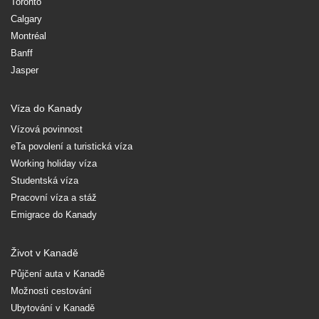
Toronto
Calgary
Montréal
Banff
Jasper
Víza do Kanady
Vízová povinnost
eTa povolení a turistická víza
Working holiday víza
Studentská víza
Pracovní víza a stáž
Emigrace do Kanady
Život v Kanadě
Půjčení auta v Kanadě
Možnosti cestování
Ubytování v Kanadě