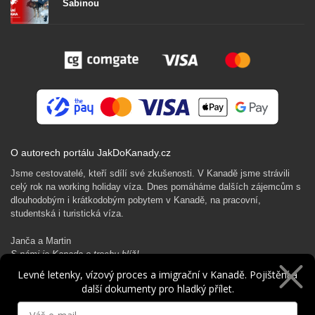
Sabinou
O autorech portálu JakDoKanady.cz
Jsme cestovatelé, kteří sdílí své zkušenosti. V Kanadě jsme strávili
celý rok na working holiday víza. Dnes pomáháme dalších zájemcům s
dlouhodobým i krátkodobým pobytem v Kanadě, na pracovní,
studentská i turistická víza.
Janča a Martin
S námi je Kanada o trochu blíž!
Levné letenky, vízový proces a imigrační v Kanadě. Pojištění a
další dokumenty pro hladký přílet.
Rádi Ti pomůžeme s kanadským dobrodružstvím…