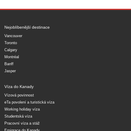
Nejoblíbenější destinace
Vancouver
Toronto
Calgary
Montréal
Banff
Jasper
Víza do Kanady
Vízová povinnost
eTa povolení a turistická víza
Working holiday víza
Studentská víza
Pracovní víza a stáž
Emigrace do Kanady