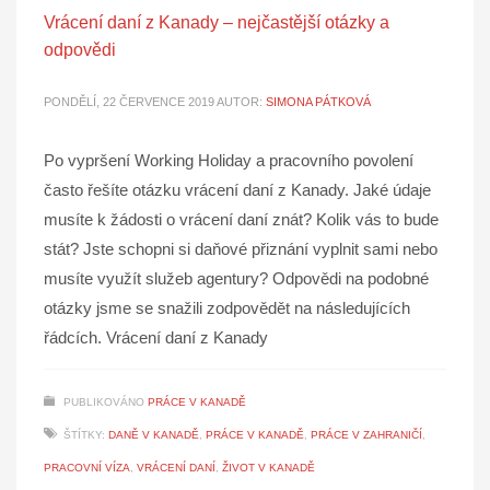
Vrácení daní z Kanady – nejčastější otázky a
odpovědi
PONDĚLÍ, 22 ČERVENCE 2019
AUTOR:
SIMONA PÁTKOVÁ
Po vypršení Working Holiday a pracovního povolení
často řešíte otázku vrácení daní z Kanady. Jaké údaje
musíte k žádosti o vrácení daní znát? Kolik vás to bude
stát? Jste schopni si daňové přiznání vyplnit sami nebo
musíte využít služeb agentury? Odpovědi na podobné
otázky jsme se snažili zodpovědět na následujících
řádcích. Vrácení daní z Kanady
PUBLIKOVÁNO
PRÁCE V KANADĚ
ŠTÍTKY:
DANĚ V KANADĚ
,
PRÁCE V KANADĚ
,
PRÁCE V ZAHRANIČÍ
,
PRACOVNÍ VÍZA
,
VRÁCENÍ DANÍ
,
ŽIVOT V KANADĚ