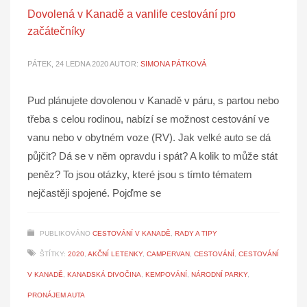
Dovolená v Kanadě a vanlife cestování pro
začátečníky
PÁTEK, 24 LEDNA 2020
AUTOR:
SIMONA PÁTKOVÁ
Pud plánujete dovolenou v Kanadě v páru, s partou nebo
třeba s celou rodinou, nabízí se možnost cestování ve
vanu nebo v obytném voze (RV). Jak velké auto se dá
půjčit? Dá se v něm opravdu i spát? A kolik to může stát
peněz? To jsou otázky, které jsou s tímto tématem
nejčastěji spojené. Pojďme se
PUBLIKOVÁNO
CESTOVÁNÍ V KANADĚ
,
RADY A TIPY
ŠTÍTKY:
2020
,
AKČNÍ LETENKY
,
CAMPERVAN
,
CESTOVÁNÍ
,
CESTOVÁNÍ
V KANADĚ
,
KANADSKÁ DIVOČINA
,
KEMPOVÁNÍ
,
NÁRODNÍ PARKY
,
PRONÁJEM AUTA