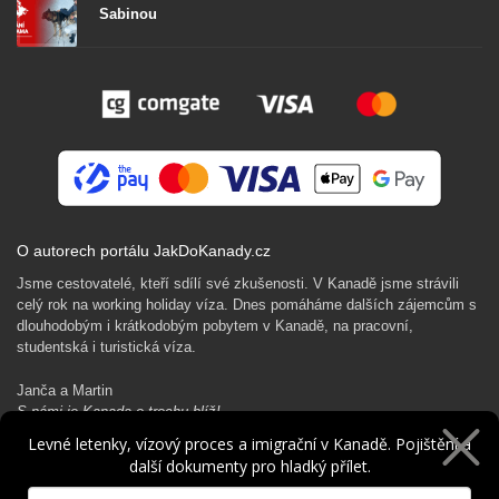
Sabinou
O autorech portálu JakDoKanady.cz
Jsme cestovatelé, kteří sdílí své zkušenosti. V Kanadě jsme strávili
celý rok na working holiday víza. Dnes pomáháme dalších zájemcům s
dlouhodobým i krátkodobým pobytem v Kanadě, na pracovní,
studentská i turistická víza.
Janča a Martin
S námi je Kanada o trochu blíž!
Levné letenky, vízový proces a imigrační v Kanadě. Pojištění a
další dokumenty pro hladký přílet.
Rádi Ti pomůžeme s kanadským dobrodružstvím…