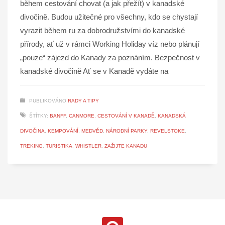
během cestování chovat (a jak přežít) v kanadské
divočině. Budou užitečné pro všechny, kdo se chystají
vyrazit během ru za dobrodružstvími do kanadské
přírody, ať už v rámci Working Holiday víz nebo plánují
„pouze“ zájezd do Kanady za poznáním. Bezpečnost v
kanadské divočině Ať se v Kanadě vydáte na
PUBLIKOVÁNO
RADY A TIPY
ŠTÍTKY:
BANFF
,
CANMORE
,
CESTOVÁNÍ V KANADĚ
,
KANADSKÁ
DIVOČINA
,
KEMPOVÁNÍ
,
MEDVĚD
,
NÁRODNÍ PARKY
,
REVELSTOKE
,
TREKING
,
TURISTIKA
,
WHISTLER
,
ZAŽIJTE KANADU