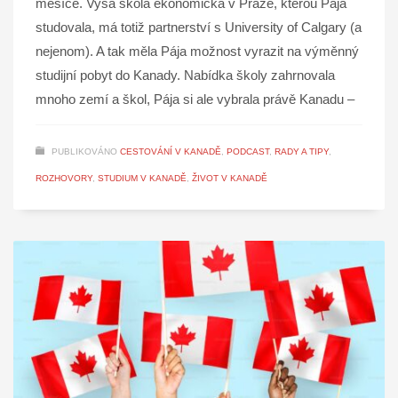
měsíce. Vysá škola ekonomická v Praze, kterou Pája
studovala, má totiž partnerství s University of Calgary (a
nejenom). A tak měla Pája možnost vyrazit na výměnný
studijní pobyt do Kanady. Nabídka školy zahrnovala
mnoho zemí a škol, Pája si ale vybrala právě Kanadu –
PUBLIKOVÁNO
CESTOVÁNÍ V KANADĚ
,
PODCAST
,
RADY A TIPY
,
ROZHOVORY
,
STUDIUM V KANADĚ
,
ŽIVOT V KANADĚ