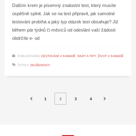
Dalším krem je písemný znalostní test, který musíte
úspěšně splnit. Jak se na test připravit, jak samotné
testování probíhá a jaký typ otázek test obsahuje? Již
během pár týdnů či měsíců od odeslání vaší žádosti
obdržíte e- od
PUBLIKOVÁNO
CESTOVÁNÍ V KANADĚ
,
RADY A TIPY
,
ŽIVOT V KANADĚ
ŠTÍTKY:
ZKUŠENOSTI
1
3
4
2