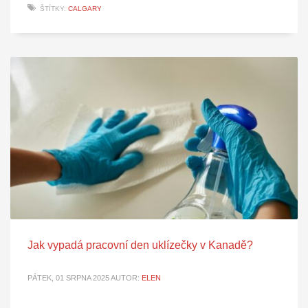
ŠTÍTKY:
CALGARY
Jak vypadá pracovní den uklízečky v Kanadě?
PÁTEK, 01 SRPNA 2025
AUTOR:
ELEN