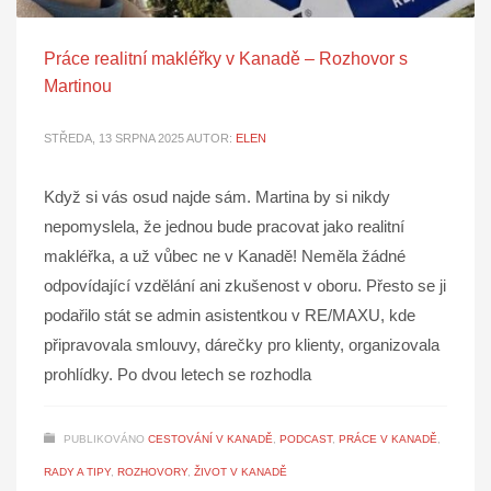
Práce realitní makléřky v Kanadě – Rozhovor s
Martinou
STŘEDA, 13 SRPNA 2025
AUTOR:
ELEN
Když si vás osud najde sám. Martina by si nikdy
nepomyslela, že jednou bude pracovat jako realitní
makléřka, a už vůbec ne v Kanadě! Neměla žádné
odpovídající vzdělání ani zkušenost v oboru. Přesto se ji
podařilo stát se admin asistentkou v RE/MAXU, kde
připravovala smlouvy, dárečky pro klienty, organizovala
prohlídky. Po dvou letech se rozhodla
PUBLIKOVÁNO
CESTOVÁNÍ V KANADĚ
,
PODCAST
,
PRÁCE V KANADĚ
,
RADY A TIPY
,
ROZHOVORY
,
ŽIVOT V KANADĚ