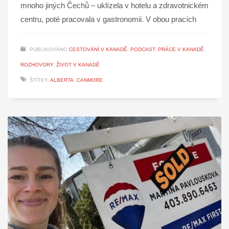
mnoho jiných Čechů – uklízela v hotelu a zdravotnickém
centru, poté pracovala v gastronomii. V obou pracích
PUBLIKOVÁNO
CESTOVÁNÍ V KANADĚ
,
PODCAST
,
PRÁCE V KANADĚ
,
ROZHOVORY
,
ŽIVOT V KANADĚ
ŠTÍTKY:
ALBERTA
,
CANMORE