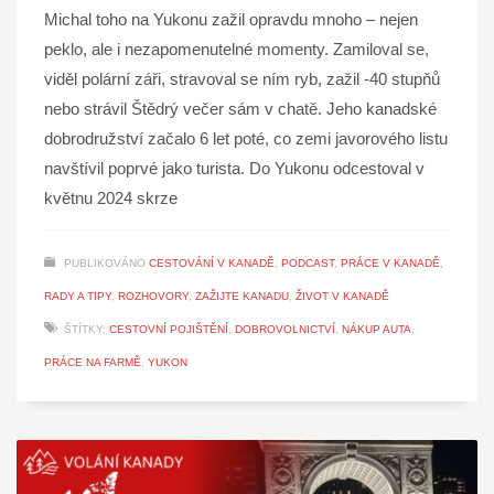
Michal toho na Yukonu zažil opravdu mnoho – nejen
peklo, ale i nezapomenutelné momenty. Zamiloval se,
viděl polární záři, stravoval se ním ryb, zažil -40 stupňů
nebo strávil Štědrý večer sám v chatě. Jeho kanadské
dobrodružství začalo 6 let poté, co zemi javorového listu
navštívil poprvé jako turista. Do Yukonu odcestoval v
květnu 2024 skrze
PUBLIKOVÁNO
CESTOVÁNÍ V KANADĚ
,
PODCAST
,
PRÁCE V KANADĚ
,
RADY A TIPY
,
ROZHOVORY
,
ZAŽIJTE KANADU
,
ŽIVOT V KANADĚ
ŠTÍTKY:
CESTOVNÍ POJIŠTĚNÍ
,
DOBROVOLNICTVÍ
,
NÁKUP AUTA
,
PRÁCE NA FARMĚ
,
YUKON