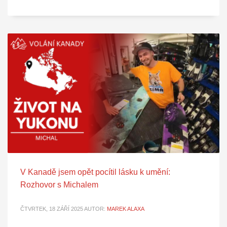
V Kanadě jsem opět pocítil lásku k umění:
Rozhovor s Michalem
ČTVRTEK, 18 ZÁŘÍ 2025
AUTOR:
MAREK ALAXA