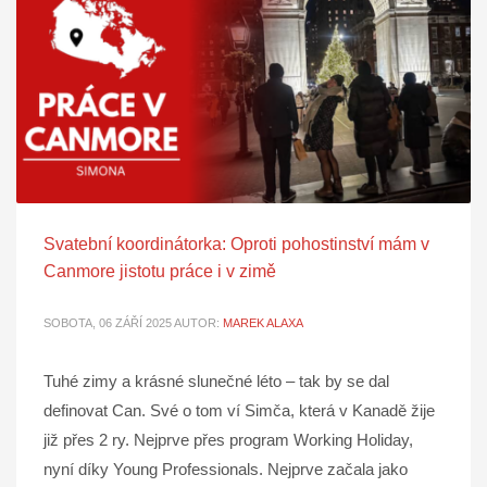
Svatební koordinátorka: Oproti pohostinství mám v
Canmore jistotu práce i v zimě
SOBOTA, 06 ZÁŘÍ 2025
AUTOR:
MAREK ALAXA
Tuhé zimy a krásné slunečné léto – tak by se dal
definovat Can. Své o tom ví Simča, která v Kanadě žije
již přes 2 ry. Nejprve přes program Working Holiday,
nyní díky Young Professionals. Nejprve začala jako