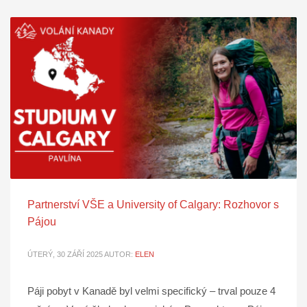
Partnerství VŠE a University of Calgary: Rozhovor s
Pájou
ÚTERÝ, 30 ZÁŘÍ 2025
AUTOR:
ELEN
Páji pobyt v Kanadě byl velmi specifický – trval pouze 4