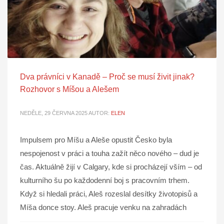
Dva právníci v Kanadě – Proč se musí živit jinak?
Rozhovor s Míšou a Alešem
NEDĚLE, 29 ČERVNA 2025
AUTOR:
ELEN
Impulsem pro Míšu a Aleše opustit Česko byla
nespojenost v práci a touha zažít něco nového – dud je
čas. Aktuálně žijí v Calgary, kde si procházejí vším – od
kulturního šu po každodenní boj s pracovním trhem.
Když si hledali práci, Aleš rozeslal desítky životopisů a
Míša donce stoy. Aleš pracuje venku na zahradách