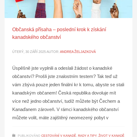
Občanská přísaha – poslední krok k získání
kanadského občanství
ÚTERÝ, 30 ZÁŘÍ 2025
AUTOR:
ANDREA ŽELJAZKOVÁ
Úspěšně jste vyplnili a odeslali žádost o kanadské
občanství? Prošli jste znalostním testem? Tak teď už
vám zbývá pouze jeden finální kr k tomu, abyste se stali
kanadským občanem! Česká republika dovoluje mít
více než jedno občanství, tudíž můžete být Čechem a
Kanaďanem zároveň. V rámci kanadského občanství
můžete volit, máte zajištěný neomezený pobyt v
PUBLIKOVÁNO
CESTOVÁNÍ V KANADĚ
,
RADY A TIPY
,
ŽIVOT V KANADĚ