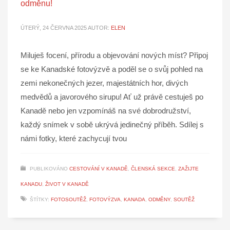
odměnu!
ÚTERÝ, 24 ČERVNA 2025
AUTOR:
ELEN
Miluješ focení, přírodu a objevování nových míst? Připoj
se ke Kanadské fotovýzvě a poděl se o svůj pohled na
zemi nekonečných jezer, majestátních hor, divých
medvědů a javorového sirupu! Ať už právě cestuješ po
Kanadě nebo jen vzpomínáš na své dobrodružství,
každý snímek v sobě ukrývá jedinečný příběh. Sdílej s
námi fotky, které zachycují tvou
PUBLIKOVÁNO
CESTOVÁNÍ V KANADĚ
,
ČLENSKÁ SEKCE
,
ZAŽIJTE
KANADU
,
ŽIVOT V KANADĚ
ŠTÍTKY:
FOTOSOUTĚŽ
,
FOTOVÝZVA
,
KANADA
,
ODMĚNY
,
SOUTĚŽ