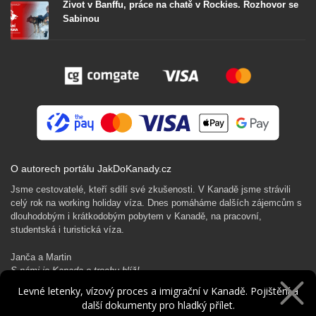
Život v Banffu, práce na chatě v Rockies. Rozhovor se
Sabinou
O autorech portálu JakDoKanady.cz
Jsme cestovatelé, kteří sdílí své zkušenosti. V Kanadě jsme strávili
celý rok na working holiday víza. Dnes pomáháme dalších zájemcům s
dlouhodobým i krátkodobým pobytem v Kanadě, na pracovní,
studentská i turistická víza.
Janča a Martin
S námi je Kanada o trochu blíž!
Levné letenky, vízový proces a imigrační v Kanadě. Pojištění a
další dokumenty pro hladký přílet.
Rádi Ti pomůžeme s kanadským dobrodružstvím…