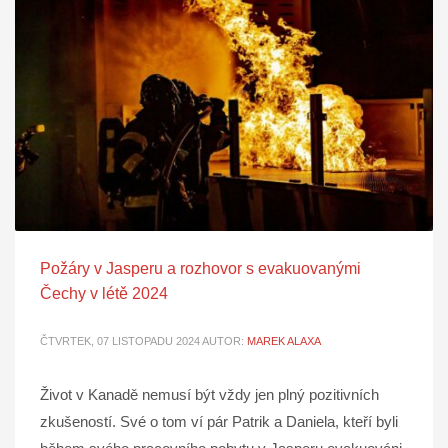
Požáry v Jasperu a rozhovor s evakuovanými
Čechy v létě 2024
ČTVRTEK, 07 LISTOPADU 2024
AUTOR:
MAREK ALAXA
Život v Kanadě nemusí být vždy jen plný pozitivních
zkušeností. Své o tom ví pár Patrik a Daniela, kteří byli