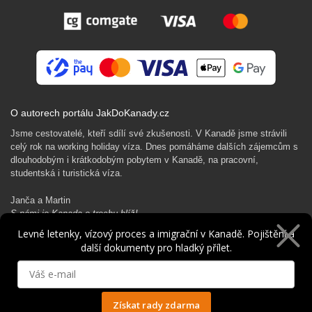
O autorech portálu JakDoKanady.cz
Jsme cestovatelé, kteří sdílí své zkušenosti. V Kanadě jsme strávili
celý rok na working holiday víza. Dnes pomáháme dalších zájemcům s
dlouhodobým i krátkodobým pobytem v Kanadě, na pracovní,
studentská i turistická víza.
Janča a Martin
S námi je Kanada o trochu blíž!
Levné letenky, vízový proces a imigrační v Kanadě. Pojištění a
další dokumenty pro hladký přílet.
Rádi Ti pomůžeme s kanadským dobrodružstvím…
Získat rady zdarma