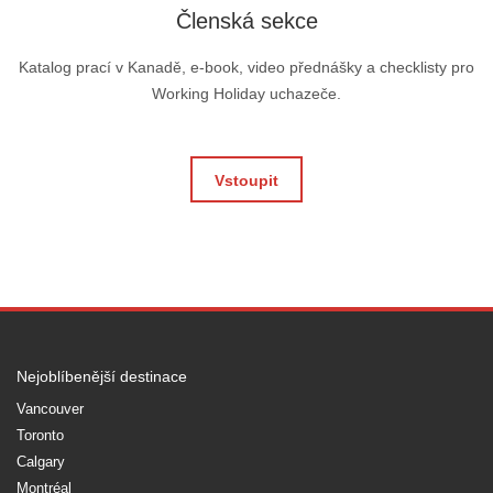
Členská sekce
Katalog prací v Kanadě, e-book, video přednášky a checklisty pro
Working Holiday uchazeče.
Vstoupit
Nejoblíbenější destinace
Vancouver
Toronto
Calgary
Montréal