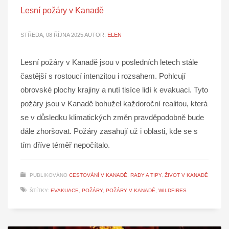
Lesní požáry v Kanadě
STŘEDA, 08 ŘÍJNA 2025
AUTOR:
ELEN
Lesní požáry v Kanadě jsou v posledních letech stále
častější s rostoucí intenzitou i rozsahem. Pohlcují
obrovské plochy krajiny a nutí tisíce lidí k evakuaci. Tyto
požáry jsou v Kanadě bohužel každoroční realitou, která
se v důsledku klimatických změn pravděpodobně bude
dále zhoršovat. Požáry zasahují už i oblasti, kde se s
tím dříve téměř nepočítalo.
PUBLIKOVÁNO
CESTOVÁNÍ V KANADĚ
,
RADY A TIPY
,
ŽIVOT V KANADĚ
ŠTÍTKY:
EVAKUACE
,
POŽÁRY
,
POŽÁRY V KANADĚ
,
WILDFIRES