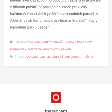
během svého pracovního pobytu v Jasperu evakuováni
z důvodu požárů. V posledních letech prakticky
každoročně dochází k požárům v národních parcích v
Albertě. Jinak tomu nebylo ani letošní léto 2024, kdy v
Národním parku Jasper
PUBLIKOVÁNO
CESTOVÁNÍ V KANADĚ
,
PODCAST
,
RADY A TIPY
,
ROZHOVORY
,
ZAŽIJTE KANADU
,
ŽIVOT V KANADĚ
ŠTÍTKY:
EVAKUACE
,
JASPER
,
NÁRODNÍ PARK JASPER
,
POŽÁRY
Instagram