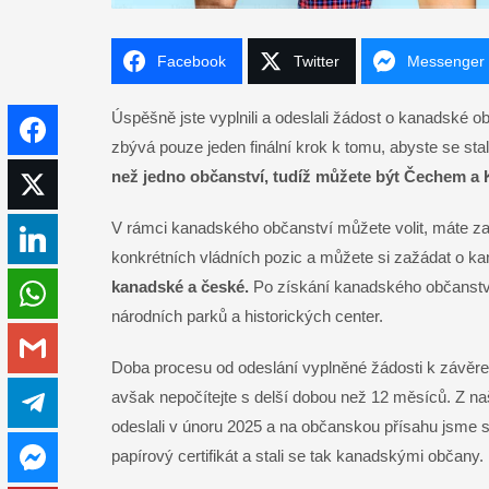
Facebook
Twitter
Messenger
Úspěšně jste vyplnili a odeslali žádost o kanadské o
Facebook
zbývá pouze jeden finální krok k tomu, abyste se s
než jedno občanství, tudíž můžete být Čechem 
Twitter
V rámci kanadského občanství můžete volit, máte za
LinkedIn
konkrétních vládních pozic a můžete si zažádat o k
kanadské a české.
Po získání kanadského občanství
WhatsApp
národních parků a historických center.
Gmail
Doba procesu od odeslání vyplněné žádosti k závěr
avšak nepočítejte s delší dobou než 12 měsíců. Z na
Telegram
odeslali v únoru 2025 a na občanskou přísahu jsme se
papírový certifikát a stali se tak kanadskými občany.
Messenger