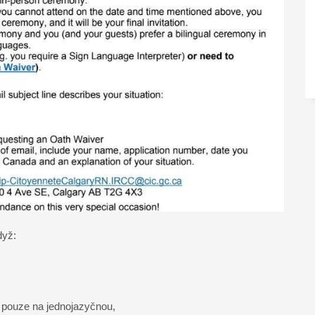
dyž:
ní pouze na jednojazyčnou,