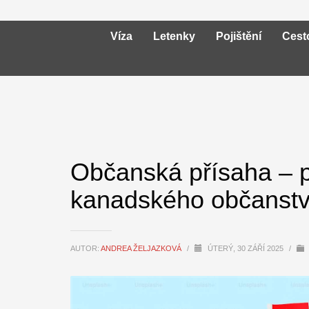
Víza
Letenky
Pojištění
Cest
Občanská přísaha – p
kanadského občanstv
AUTOR:
ANDREA ŽELJAZKOVÁ
/
ÚTERÝ, 30 ZÁŘÍ 2025
/