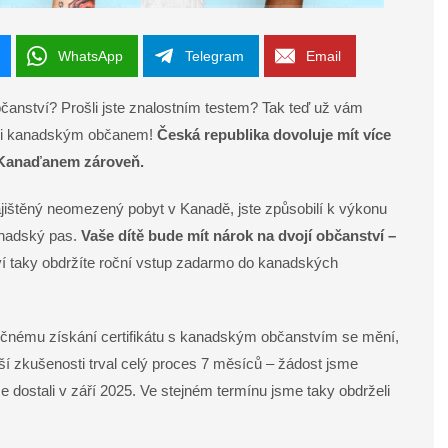
WhatsApp
Telegram
Email
bčanství? Prošli jste znalostním testem? Tak teď už vám
tali kanadským občanem!
Česká republika dovoluje mít více
a Kanaďanem zároveň.
jištěný neomezený pobyt v Kanadě, jste způsobilí k výkonu
anadský pas.
Vaše dítě bude mít nárok na dvojí občanství –
 taky obdržíte roční vstup zadarmo do kanadských
ečnému získání certifikátu s kanadským občanstvím se mění,
ší zkušenosti trval celý proces 7 měsíců – žádost jsme
 dostali v září 2025. Ve stejném termínu jsme taky obdrželi