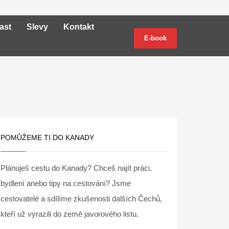
ast
Slevy
Kontakt
E-book
POMŮŽEME TI DO KANADY
Plánuješ cestu do Kanady? Chceš najít práci,
bydlení anebo tipy na cestování? Jsme
cestovatelé a sdílíme zkušenosti dalších Čechů,
kteří už vyrazili do země javorového listu.