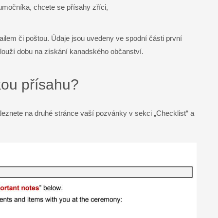
lumočníka, chcete se přísahy zříci,
ilem či poštou. Údaje jsou uvedeny ve spodní části první
dlouží dobu na získání kanadského občanství.
kou přísahu?
leznete na druhé stránce vaší pozvánky v sekci „Checklist“ a