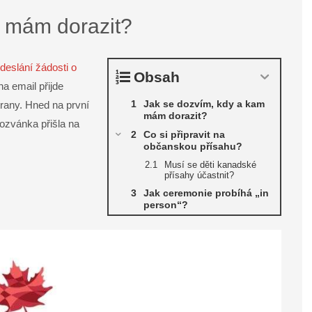
m mám dorazit?
deslání žádosti o
Obsah
na email přijde
Jak se dozvím, kdy a kam
trany. Hned na první
mám dorazit?
ozvánka přišla na
Co si připravit na
občanskou přísahu?
Musí se děti kanadské
přísahy účastnit?
Jak ceremonie probíhá „in
person“?