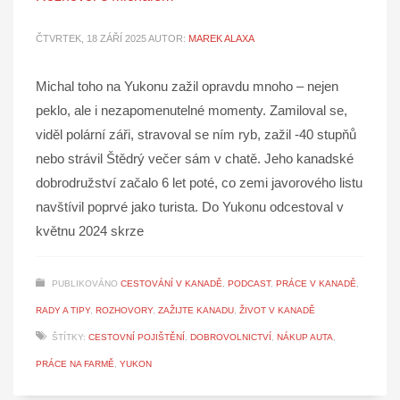
ČTVRTEK, 18 ZÁŘÍ 2025
AUTOR:
MAREK ALAXA
Michal toho na Yukonu zažil opravdu mnoho – nejen
peklo, ale i nezapomenutelné momenty. Zamiloval se,
viděl polární záři, stravoval se ním ryb, zažil -40 stupňů
nebo strávil Štědrý večer sám v chatě. Jeho kanadské
dobrodružství začalo 6 let poté, co zemi javorového listu
navštívil poprvé jako turista. Do Yukonu odcestoval v
květnu 2024 skrze
PUBLIKOVÁNO
CESTOVÁNÍ V KANADĚ
,
PODCAST
,
PRÁCE V KANADĚ
,
RADY A TIPY
,
ROZHOVORY
,
ZAŽIJTE KANADU
,
ŽIVOT V KANADĚ
ŠTÍTKY:
CESTOVNÍ POJIŠTĚNÍ
,
DOBROVOLNICTVÍ
,
NÁKUP AUTA
,
PRÁCE NA FARMĚ
,
YUKON