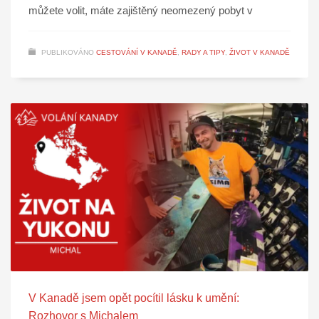
můžete volit, máte zajištěný neomezený pobyt v
PUBLIKOVÁNO
CESTOVÁNÍ V KANADĚ
,
RADY A TIPY
,
ŽIVOT V KANADĚ
V Kanadě jsem opět pocítil lásku k umění:
Rozhovor s Michalem