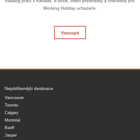
Katalog prací v Kanadě, e-book, video přednášky a checklisty pro
Working Holiday uchazeče.
Vstoupit
Nejoblíbenější destinace
Vancouver
Toronto
Calgary
Montréal
Banff
Jasper