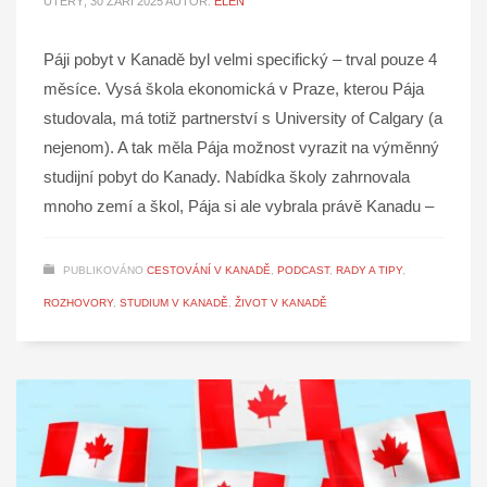
ÚTERÝ, 30 ZÁŘÍ 2025
AUTOR:
ELEN
Páji pobyt v Kanadě byl velmi specifický – trval pouze 4
měsíce. Vysá škola ekonomická v Praze, kterou Pája
studovala, má totiž partnerství s University of Calgary (a
nejenom). A tak měla Pája možnost vyrazit na výměnný
studijní pobyt do Kanady. Nabídka školy zahrnovala
mnoho zemí a škol, Pája si ale vybrala právě Kanadu –
PUBLIKOVÁNO
CESTOVÁNÍ V KANADĚ
,
PODCAST
,
RADY A TIPY
,
ROZHOVORY
,
STUDIUM V KANADĚ
,
ŽIVOT V KANADĚ