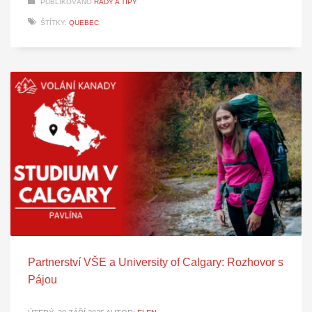
PUBLIKOVÁNO
RADY A TIPY
ŠTÍTKY:
QUEBEC
Partnerství VŠE a University of Calgary: Rozhovor s
Pájou