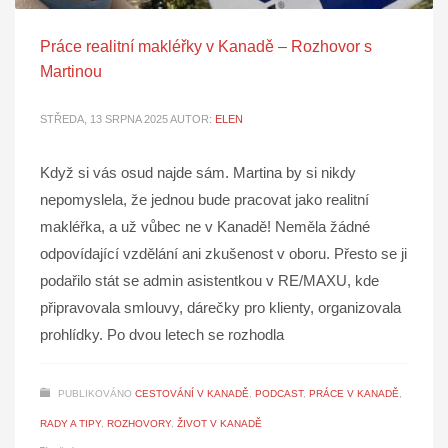
Práce realitní makléřky v Kanadě – Rozhovor s
Martinou
STŘEDA, 13 SRPNA 2025
AUTOR:
ELEN
Když si vás osud najde sám. Martina by si nikdy
nepomyslela, že jednou bude pracovat jako realitní
makléřka, a už vůbec ne v Kanadě! Neměla žádné
odpovídající vzdělání ani zkušenost v oboru. Přesto se ji
podařilo stát se admin asistentkou v RE/MAXU, kde
připravovala smlouvy, dárečky pro klienty, organizovala
prohlídky. Po dvou letech se rozhodla
PUBLIKOVÁNO
CESTOVÁNÍ V KANADĚ
,
PODCAST
,
PRÁCE V KANADĚ
,
RADY A TIPY
,
ROZHOVORY
,
ŽIVOT V KANADĚ