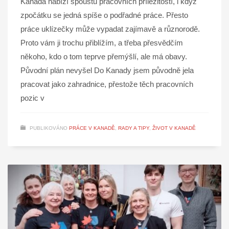
Kanada nabízí spoustu pracovních příležitostí, i když
zpočátku se jedná spíše o podřadné práce. Přesto
práce uklízečky může vypadat zajímavě a různorodě.
Proto vám ji trochu přiblížím, a třeba přesvědčím
někoho, kdo o tom teprve přemýšlí, ale má obavy.
Původní plán nevyšel Do Kanady jsem původně jela
pracovat jako zahradnice, přestože těch pracovních
pozic v
PUBLIKOVÁNO
PRÁCE V KANADĚ
,
RADY A TIPY
,
ŽIVOT V KANADĚ