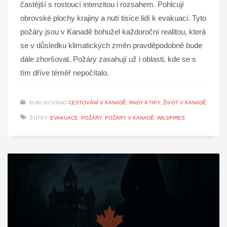
častější s rostoucí intenzitou i rozsahem. Pohlcují
obrovské plochy krajiny a nutí tisíce lidí k evakuaci. Tyto
požáry jsou v Kanadě bohužel každoroční realitou, která
se v důsledku klimatických změn pravděpodobně bude
dále zhoršovat. Požáry zasahují už i oblasti, kde se s
tím dříve téměř nepočítalo.
PUBLIKOVÁNO
CESTOVÁNÍ V KANADĚ
,
RADY A TIPY
,
ŽIVOT V KANADĚ
ŠTÍTKY:
EVAKUACE
,
POŽÁRY
,
POŽÁRY V KANADĚ
,
WILDFIRES