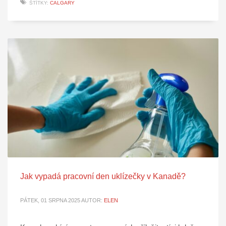
ŠTÍTKY:
CALGARY
Jak vypadá pracovní den uklízečky v Kanadě?
PÁTEK, 01 SRPNA 2025
AUTOR:
ELEN