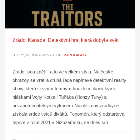
Zrádci Kanada: Detektivní hra, která dobyla svět
ÚTERÝ, 07 ŘÍJNA 2025
AUTOR:
MAREK ALAXA
Zrádci jsou zpět – a to ve velkém stylu. Na české
obrazoy se vrátila druhá řada napínavé detektivní reality
show, která si svým temným kouzlem, ikonickými
hláškami Vojty Kotka i Tuňáka (Honzy Tuny) a
nezapomenutelným výkonem Nicole coby zrádkyně
získala srdce tisíců diváků. Fenomén, který odstartoval
teprve v roce 2021 v Nizozemsku, se dnes šíří