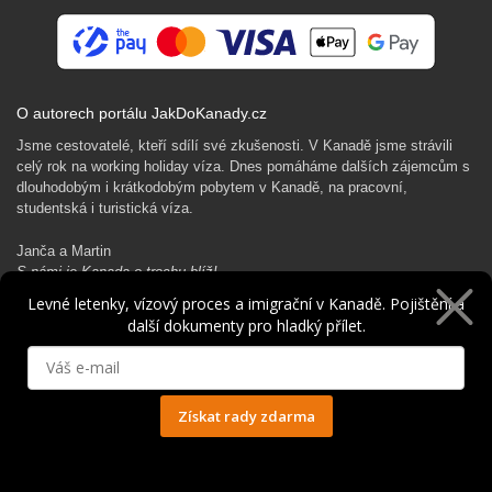
O autorech portálu JakDoKanady.cz
Jsme cestovatelé, kteří sdílí své zkušenosti. V Kanadě jsme strávili
celý rok na working holiday víza. Dnes pomáháme dalších zájemcům s
dlouhodobým i krátkodobým pobytem v Kanadě, na pracovní,
studentská i turistická víza.
Janča a Martin
S námi je Kanada o trochu blíž!
Levné letenky, vízový proces a imigrační v Kanadě. Pojištění a
další dokumenty pro hladký přílet.
Rádi Ti pomůžeme s kanadským dobrodružstvím…
Získat rady zdarma
Ochrana osobních údajů