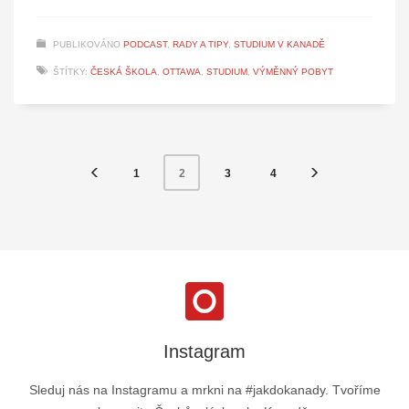
PUBLIKOVÁNO
PODCAST
,
RADY A TIPY
,
STUDIUM V KANADĚ
ŠTÍTKY:
ČESKÁ ŠKOLA
,
OTTAWA
,
STUDIUM
,
VÝMĚNNÝ POBYT
1
3
4
2
Instagram
Sleduj nás na Instagramu a mrkni na #jakdokanady. Tvoříme