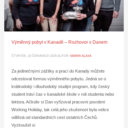
Výměnný pobyt v Kanadě – Rozhovor s Danem
ČTVRTEK, 10 ČERVENCE 2025
AUTOR:
MAREK ALAXA
Za jedinečnými zážitky a prací do Kanady můžete
odcestovat formou výměnného pobytu. Jedná se o
krátkodobý i dlouhodobý studijní program, kdy český
student tráví čas v kanadské škole v roli studenta nebo
lektora. Ačkoliv si Dan vyřizoval pracovní povolení
Working Holiday, tak celá jeho zkušenost byla velice
odlišná od standardních cest ostatních Čechů.
Vyzkoušel si