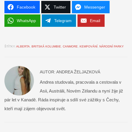
Facebook
Twitter
Messenger
WhatsApp
Telegram
Email
ŠTÍTKY:
ALBERTA
,
BRITSKÁ KOLUMBIE
,
CANMORE
,
KEMPOVÁNÍ
,
NÁRODNÍ PARKY
AUTOR:
ANDREA ŽELJAZKOVÁ
Andrea studovala, pracovala a cestovala v
Asii, Austrálii, Novém Zélandu a nyní žije již
pár let v Kanadě. Ráda inspiruje a sdílí své zážitky s Čechy,
kteří mají zájem objevovat svět.