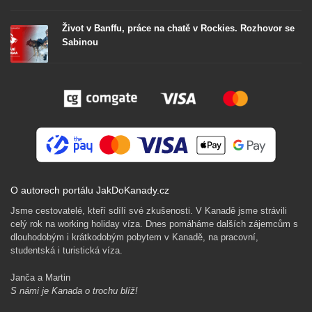
Život v Banffu, práce na chatě v Rockies. Rozhovor se
Sabinou
O autorech portálu JakDoKanady.cz
Jsme cestovatelé, kteří sdílí své zkušenosti. V Kanadě jsme strávili
celý rok na working holiday víza. Dnes pomáháme dalších zájemcům s
dlouhodobým i krátkodobým pobytem v Kanadě, na pracovní,
studentská i turistická víza.
Janča a Martin
S námi je Kanada o trochu blíž!