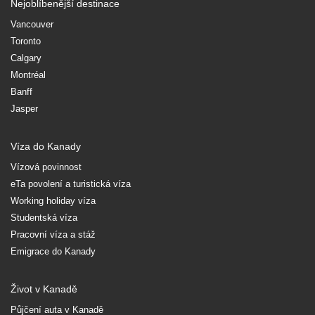
Nejoblíbenější destinace
Vancouver
Toronto
Calgary
Montréal
Banff
Jasper
Víza do Kanady
Vízová povinnost
eTa povolení a turistická víza
Working holiday víza
Studentská víza
Pracovní víza a stáž
Emigrace do Kanady
Život v Kanadě
Půjčení auta v Kanadě