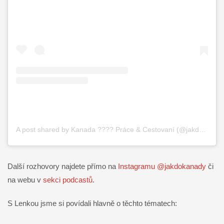
A post shared by Kanada ???? Práce & Cestovaní (@jakdokanady)
Další rozhovory najdete přímo na
Instagramu @jakdokanady
či
na webu v
sekci podcastů
.
S Lenkou jsme si povídali hlavně o těchto tématech: