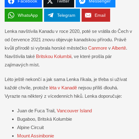
Facebook
Twitter
Messenger
WhatsApp
Telegram
Email
Lenka navštívila Kanadu v roce 2020, poté se vrátila do Čech v
od července 2021 znovu objevuje kanadskou přírodu. Právě
kvůli přírodě si vybrala horské městečko
Canmore
v
Albertě
.
Navštívila také
Britskou Kolumbii
, ve které prošla pár
zajímavých míst.
Léto ještě nekončí a jak sama Lenka říkala, je třeba si užívat
každé chvíle, protože
léta v Kanadě
nejsou příliš dlouhá.
Vyrazte na některý z vícedenních hiků. Lenka doporučuje:
Juan de Fuca Trail,
Vancouver Island
Bugaboo, Britská Kolumbie
Alpine Circuit
Mount Assinibonie