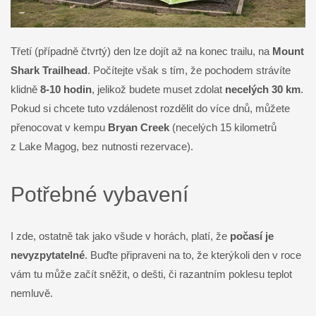
Třetí (případně čtvrtý) den lze dojít až na konec trailu, na
Mount
Shark Trailhead
. Počítejte však s tím, že pochodem strávíte
klidně
8-10 hodin
, jelikož budete muset zdolat
necelých 30 km
.
Pokud si chcete tuto vzdálenost rozdělit do více dnů, můžete
přenocovat v kempu
Bryan Creek
(necelých 15 kilometrů
z Lake Magog, bez nutnosti rezervace).
Potřebné vybavení
I zde, ostatně tak jako všude v horách, platí, že
počasí je
nevyzpytatelné
. Buďte připraveni na to, že kterýkoli den v roce
vám tu může začít sněžit, o dešti, či razantním poklesu teplot
nemluvě.