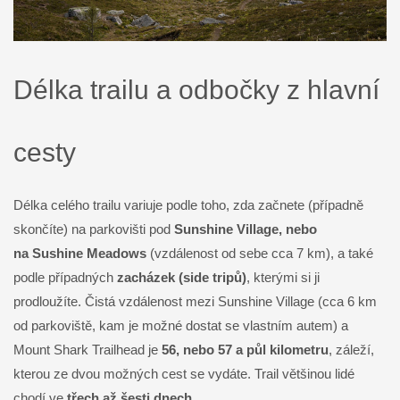
Délka trailu a odbočky z hlavní
cesty
Délka celého trailu variuje podle toho, zda začnete (případně
skončíte) na parkovišti pod
Sunshine Village, nebo
na Sushine Meadows
(vzdálenost od sebe cca 7 km), a také
podle případných
zacházek (side tripů)
, kterými si ji
prodloužíte. Čistá vzdálenost mezi Sunshine Village (cca 6 km
od parkoviště, kam je možné dostat se vlastním autem) a
Mount Shark Trailhead je
56, nebo 57 a půl kilometru
, záleží,
kterou ze dvou možných cest se vydáte. Trail většinou lidé
chodí ve
třech až šesti dnech
.