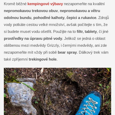
Kromě běžné
kempingové výbavy
nezapomeňte na kvalitní
nepromokavou trekovou obuv
,
nepromokavou a větru
odolnou bundu
,
pohodlné kalhoty
,
čepici a rukavice
. Zdrojů
vody potkáte cestou velké množství, avšak počítejte s tím, že
si budete muset vodu ošetřit. Použijte na to
filtr, tablety
, či jiné
prostředky na úpravu pitné vody
. Jelikož se jedná o oblast
oblíbenou mezi medvědy Grizzly, i černými medvědy, ani zde
nezapomeňte mít vždy při sobě
bear spray
. Dálkový trek vám
také zpříjemní
trekingové hole
.