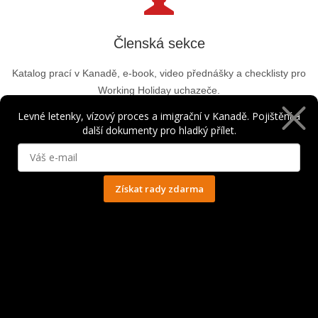
Členská sekce
Katalog prací v Kanadě, e-book, video přednášky a checklisty pro
Working Holiday uchazeče.
Levné letenky, vízový proces a imigrační v Kanadě. Pojištění a
další dokumenty pro hladký přílet.
Vstoupit
Získat rady zdarma
Ochrana osobních údajů
Nejoblíbenější destinace
Vancouver
Toronto