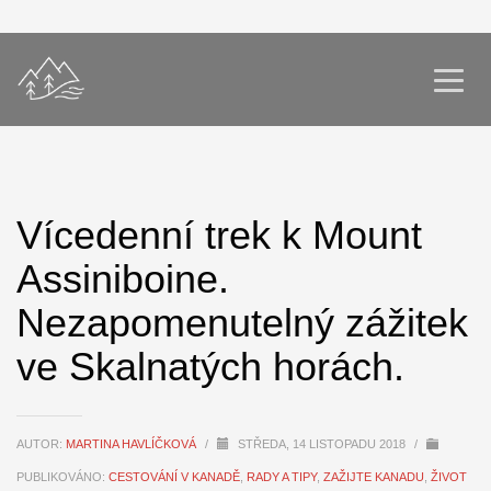
Vícedenní trek k Mount
Assiniboine.
Nezapomenutelný zážitek
ve Skalnatých horách.
AUTOR:
MARTINA HAVLÍČKOVÁ
/
STŘEDA, 14 LISTOPADU 2018
/
PUBLIKOVÁNO:
CESTOVÁNÍ V KANADĚ
,
RADY A TIPY
,
ZAŽIJTE KANADU
,
ŽIVOT