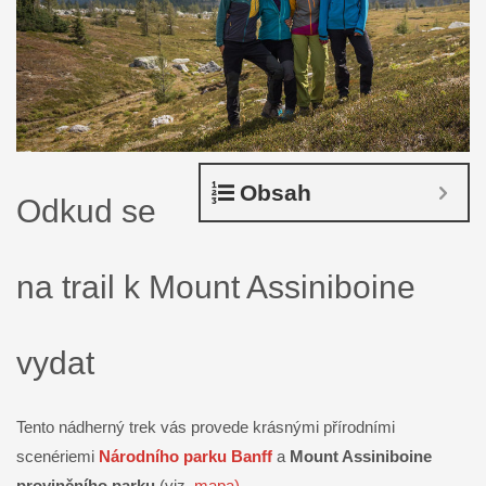
Obsah
Odkud se
na trail k Mount Assiniboine
vydat
Tento nádherný trek vás provede krásnými přírodními
scenériemi
Národního parku Banff
a
Mount Assiniboine
provinčního parku
(viz.
mapa)