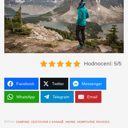
Hodnocení: 5/5
Facebook
Twitter
Messenger
WhatsApp
Telegram
Email
ŠTÍTKY:
CAMPING
,
CESTOVÁNÍ V KANADĚ
,
HIKING
,
KEMPOVÁNÍ
,
ROCKIES
,