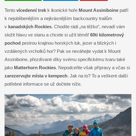
Tento
vícedenní trek
k ikonické hoře
Mount Assiniboine
patří
k nejoblíbenějším a nejkrásnějším backcountry trailům
v
kanadských Rockies
. Chodíte rádi „na těžko“, nevadí vám
složit hlavu ve stanu a chcete si užít téměř
60ti kilometrový
pochod
pestrou krajinou horských luk, jezer a blízkých i
vzdálených vrcholků hor? Pak se neváhejte vydat k Mount
Assiniboine, přezdívané díky svému specifickému tvaru také
jako
Matterhorn Rockies
. Nepodceňte však přípravy a včas si
zarezervujte místa v kempech
. Jak na to? To a veškeré další
potřebné informace se už dočtete níže.