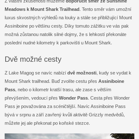
Z vlastní zkušenosti můžeme
doporučit směr ze Sunshine
Meadows k Mount Shark Trailhead
. Tento směr vám umožní
luxus skvostných výhledů na louky a stále se přibližující Mount
Assiniboine po většinu cesty. Díky tomuto zážitku ve vás pak
možná zůstanou natolik silné dojmy, že s lehkostí překonáte
poslední nudné kilometry k parkovišti u Mount Shark.
Dvě možné cesty
Z Lake Magog se navíc nabízí
dvě možnosti
, kudy se vydat k
Mount Shark trailhead. Buď zvolíte cestu přes
Assiniboine
Pass
, nebo o kilometr kratší trasu, ale zase s větším
převýšením, vedoucí přes
Wonder Pass
. Cesta přes Wonder
Pass je považována za scéničtější. Navíc Assiniboine Pass
bývá v srpnu a září zavřený kvůli aktivitě Grizzly medvědů,
můžete jej ale překonat po koňské stezce.