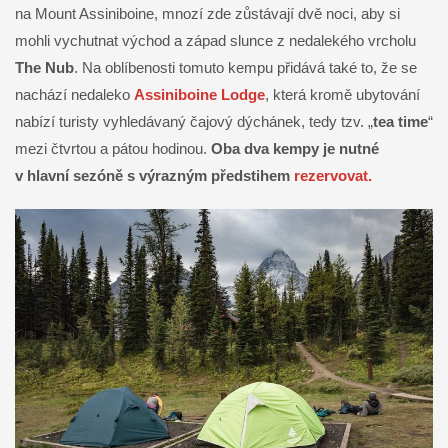
na Mount Assiniboine, mnozí zde zůstávají dvě noci, aby si
mohli vychutnat východ a západ slunce z nedalekého vrcholu
The Nub
. Na oblíbenosti tomuto kempu přidává také to, že se
nachází nedaleko
Assiniboine Lodge
, která kromě ubytování
nabízí turisty vyhledávaný čajový dýchánek, tedy tzv. „
tea time
“
mezi čtvrtou a pátou hodinou.
Oba dva kempy je nutné
v hlavní sezóně s výrazným předstihem
rezervovat.