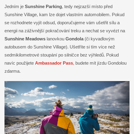
Jedním je
Sunshine Parking
, tedy nejzazší místo před
Sunshine Village, kam lze dojet vlastním automobilem. Pokud
se rozhodnete vyjít odsud, doporučujeme vám ušetřit sílu a
energii na záživnější pokračování treku a nechat se vyvézt na
Sunshine Meadows
lanovkou
Gondola
(či kyvadlovým
autobusem do Sunshine Village). Ušetříte si tím více než
sedmikilometrové stoupání po silničce bez výhledů. Pokud
navíc použijete
Ambassador Pass
, budete mít jízdu Gondolou
zdarma.