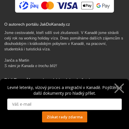
O autorech portálu JakDoKanady.cz
Jsme cestovatelé, kteří sdílí své zkušenosti. V Kanadě jsme strávili
celý rok na working holiday víza. Dnes pomáháme dalších zájemcům s
dlouhodobým i krátkodobým pobytem v Kanadě, na pracovní,
studentská i turistická víza.
Janča a Martin
S námi je Kanada o trochu blíž!
Rádi Ti pomůžeme s kanadským dobrodružstvím…
Levné letenky, vízový proces a imigrační v Kanadě. Pojištění a
další dokumenty pro hladký přílet.
Získat rady zdarma
Ochrana osobních údajů