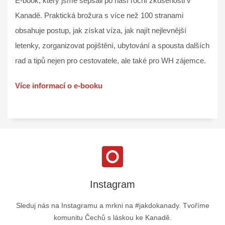
E-book, který jsme sepsali po naší roční zkušenosti v
Kanadě. Praktická brožura s více než 100 stranami
obsahuje postup, jak získat víza, jak najít nejlevnější
letenky, zorganizovat pojištění, ubytování a spousta dalších
rad a tipů nejen pro cestovatele, ale také pro WH zájemce.
Více informací o e-booku
Instagram
Sleduj nás na Instagramu a mrkni na #jakdokanady. Tvoříme
komunitu Čechů s láskou ke Kanadě.