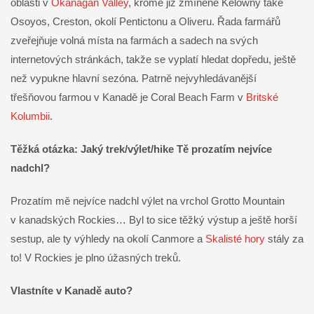
oblasti v
Okanagan Valley
, kromě již zmíněné Kelowny také
Osoyos, Creston, okolí Pentictonu a Oliveru. Řada farmářů
zveřejňuje volná místa na farmách a sadech na svých
internetových stránkách, takže se vyplatí hledat dopředu, ještě
než vypukne hlavní sezóna. Patrně nejvyhledávanější
třešňovou farmou v Kanadě je Coral Beach Farm v
Britské
Kolumbii
.
Těžká otázka: Jaký trek/výlet/hike Tě prozatím nejvíce
nadchl?
Prozatím mě nejvíce nadchl výlet na vrchol Grotto Mountain
v kanadských Rockies… Byl to sice těžký výstup a ještě horší
sestup, ale ty výhledy na okolí Canmore a
Skalisté hory
stály za
to! V Rockies je plno úžasných treků.
Vlastníte v Kanadě auto?