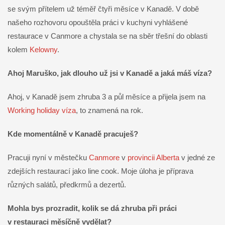
se svým přítelem už téměř čtyři měsíce v Kanadě. V době
našeho rozhovoru opouštěla práci v kuchyni vyhlášené
restaurace v Canmore a chystala se na sběr třešní do oblasti
kolem
Kelowny
.
Ahoj Maruško, jak dlouho už jsi v Kanadě a jaká máš víza?
Ahoj, v Kanadě jsem zhruba 3 a půl měsíce a přijela jsem na
Working holiday víza
, to znamená na rok.
Kde momentálně v Kanadě pracuješ?
Pracuji nyní v městečku
Canmore
v
provincii Alberta
v jedné ze
zdejších restaurací jako line cook. Moje úloha je příprava
různých salátů, předkrmů a dezertů.
Mohla bys prozradit, kolik se dá zhruba při práci
v restauraci měsíčně vydělat?