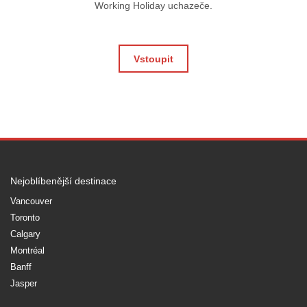
Working Holiday uchazeče.
Vstoupit
Nejoblíbenější destinace
Vancouver
Toronto
Calgary
Montréal
Banff
Jasper