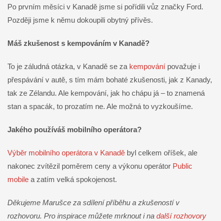
Po prvním měsíci v Kanadě jsme si pořídili vůz značky Ford.
Později jsme k němu dokoupili obytný přívěs.
Máš zkušenost s kempováním v Kanadě?
To je záludná otázka, v Kanadě se za
kempování
považuje i
přespávání v autě, s tím mám bohaté zkušenosti, jak z Kanady,
tak ze Zélandu. Ale kempování, jak ho chápu já – to znamená
stan a spacák, to prozatím ne. Ale možná to vyzkoušíme.
Jakého používáš mobilního operátora?
Výběr mobilního operátora v Kanadě
byl celkem oříšek, ale
nakonec zvítězil poměrem ceny a výkonu operátor
Public
mobile
a zatím velká spokojenost.
Děkujeme Marušce za sdílení příběhu a zkušeností v
rozhovoru. Pro inspirace můžete mrknout i na
další rozhovory