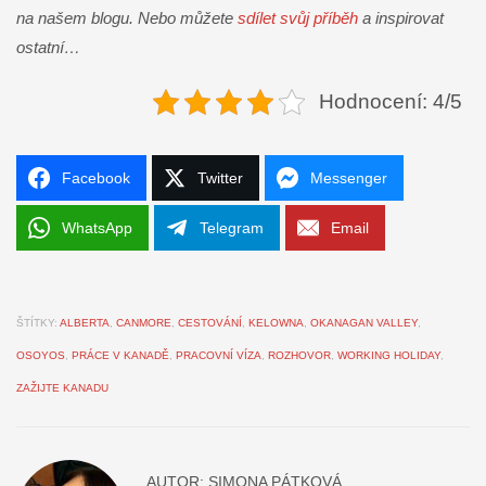
na našem blogu. Nebo můžete
sdílet svůj příběh
a inspirovat
ostatní…
Hodnocení: 4/5
Facebook
Twitter
Messenger
WhatsApp
Telegram
Email
ŠTÍTKY:
ALBERTA
,
CANMORE
,
CESTOVÁNÍ
,
KELOWNA
,
OKANAGAN VALLEY
,
OSOYOS
,
PRÁCE V KANADĚ
,
PRACOVNÍ VÍZA
,
ROZHOVOR
,
WORKING HOLIDAY
,
ZAŽIJTE KANADU
AUTOR:
SIMONA PÁTKOVÁ