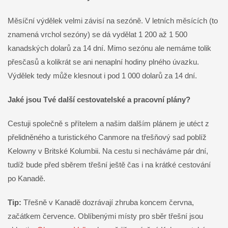
Měsíční výdělek velmi závisí na sezóně. V letních měsících (to
znamená vrchol sezóny) se dá vydělat 1 200 až 1 500
kanadských dolarů za 14 dní. Mimo sezónu ale nemáme tolik
přesčasů a kolikrát se ani nenaplní hodiny plného úvazku.
Výdělek tedy může klesnout i pod 1 000 dolarů za 14 dní.
Jaké jsou Tvé další cestovatelské a pracovní plány?
Cestuji společně s přítelem a našim dalším plánem je utéct z
přelidněného a turistického Canmore na třešňový sad poblíž
Kelowny v Britské Kolumbii. Na cestu si necháváme pár dní,
tudíž bude před sběrem třešní ještě čas i na krátké cestování
po Kanadě.
Tip:
Třešně v Kanadě dozrávají zhruba koncem června,
začátkem července. Oblíbenými místy pro sběr třešní jsou