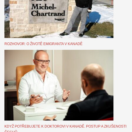
ROZHOVOR: O ŽIVOTĚ EMIGRANTA V KANADĚ
KDYŽ POTŘEBUJETE K DOKTOROVI V KANADĚ. POSTUP A ZKUŠENOSTI