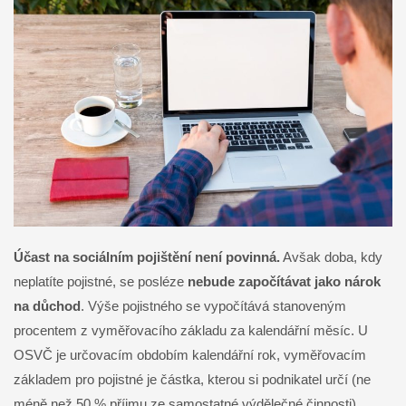
Účast na sociálním pojištění není povinná.
Avšak doba, kdy
neplatíte pojistné, se posléze
nebude započítávat jako nárok
na důchod
. Výše pojistného se vypočítává stanoveným
procentem z vyměřovacího základu za kalendářní měsíc. U
OSVČ je určovacím obdobím kalendářní rok, vyměřovacím
základem pro pojistné je částka, kterou si podnikatel určí (ne
méně než 50 % příjmu ze samostatné výdělečné činnosti).