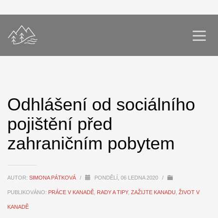
Odhlášení od sociálního
pojištění před
zahraničním pobytem
AUTOR:
SIMONA PÁTKOVÁ
/
PONDĚLÍ, 06 LEDNA 2020
/
PUBLIKOVÁNO:
PRÁCE V KANADĚ
,
RADY A TIPY
,
ZAŽIJTE KANADU
,
ŽIVOT V
KANADĚ