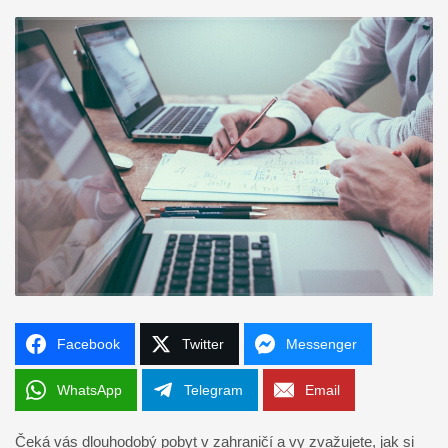
Facebook
Twitter
Messenger
WhatsApp
Telegram
Email
Čeká vás dlouhodobý pobyt v zahraničí a vy zvažujete, jak si