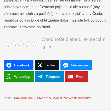
zabezpečení) a přesvědčit se, že jste odhlášeni, resp. že se
odhlašovat nemusíte. Cestovní pojištění je ale nutností (aby
vám nevznikl dluh za pojištění), zdravotní pojišťovna v České
republice po vás bude chtít zpětně doložit, že jste byli po dobu v
zahraničí zdravotně pojištěni.
Ohodnoťte článek, jak se vám
líbil?
Facebook
Twitter
Messenger
WhatsApp
Telegram
Email
ŠTÍTKY:
2020
,
PODNIKÁNÍ
,
PRÁCE V ZAHRANIČÍ
,
ZDRAVOTNÍ POJIŠTĚNÍ