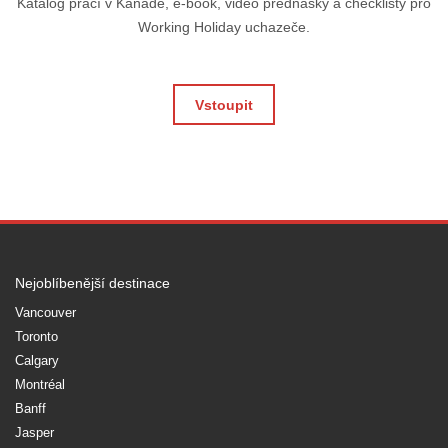
Katalog prací v Kanadě, e-book, video přednášky a checklisty pro
Working Holiday uchazeče.
Vstoupit
Nejoblíbenější destinace
Vancouver
Toronto
Calgary
Montréal
Banff
Jasper