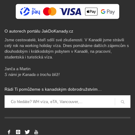
O autorech portálu JakDoKanady.cz
Jsme cestovatelé, kteří sdílí své zkušenosti. V Kanadě jsme strávili
celý rok na working holiday víza. Dnes pomáháme dalších zájemcům s
dlouhodobým i krátkodobým pobytem v Kanadě, na pracovní,
studentská i turistická víza.
Janča a Martin
S námi je Kanada o trochu blíž!
Rádi Ti pomůžeme s kanadským dobrodružstvím…
Levné letenky, vízový proces a imigrační v Kanadě. Pojištění a
další dokumenty pro hladký přílet.
Získat rady zdarma