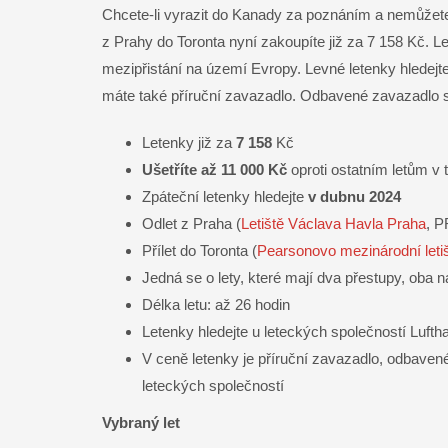
Chcete-li vyrazit do Kanady za poznáním a nemůžete
Facebook
z Prahy do Toronta nyní zakoupíte již za 7 158 Kč. 
mezipřistání na území Evropy. Levné letenky hledejt
Twitter
máte také příruční zavazadlo. Odbavené zavazadlo se
LinkedIn
Letenky již za
7 158
Kč
Ušetříte až 11 000 Kč
oproti ostatním letům v 
WhatsApp
Zpáteční letenky hledejte
v dubnu 2024
Odlet z Praha (
Letiště Václava Havla Praha
, P
Gmail
Přílet do Toronta (
Pearsonovo mezinárodní letiš
Telegram
Jedná se o lety, které mají dva přestupy, oba
Délka letu: až 26 hodin
Messenger
Letenky hledejte u leteckých společností Luft
V ceně letenky je příruční zavazadlo, odbavené
Email
leteckých společností
Vybraný let