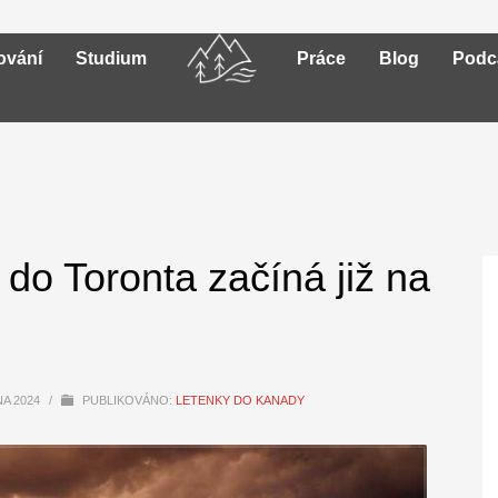
ování
Studium
Práce
Blog
Podc
do Toronta začíná již na
NA 2024
/
PUBLIKOVÁNO:
LETENKY DO KANADY