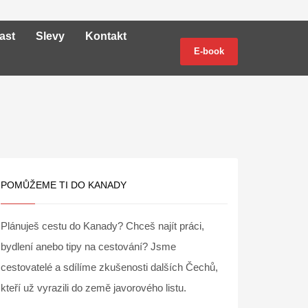
ast
Slevy
Kontakt
E-book
POMŮŽEME TI DO KANADY
Plánuješ cestu do Kanady? Chceš najít práci,
bydlení anebo tipy na cestování? Jsme
cestovatelé a sdílíme zkušenosti dalších Čechů,
kteří už vyrazili do země javorového listu.