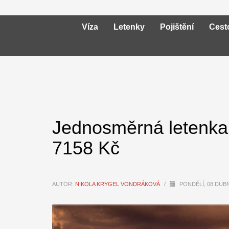
Víza
Letenky
Pojištění
Cest
Jednosměrná letenka 
7158 Kč
AUTOR:
NIKOLA KRYGEL VONDRÁKOVÁ
/
PONDĚLÍ, 08 DUB