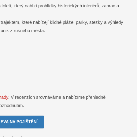
oletí, který nabízí prohlídky historických interiérů, zahrad a
trajektem, které nabízejí klidné pláže, parky, stezky a výhledy
a únik z rušného města.
anady
. V recenzích srovnáváme a nabízíme přehledně
rozhodnutím.
LEVA NA POJIŠTĚNÍ