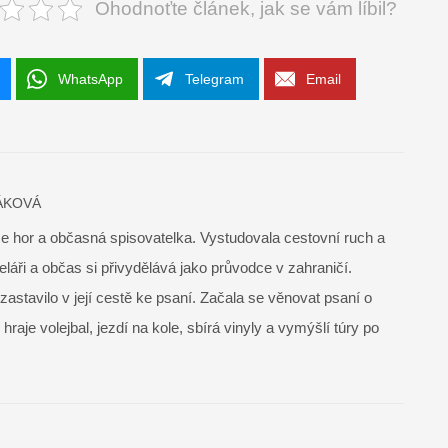
Ohodnoťte článek, jak se vám líbil?
WhatsApp
Telegram
Email
ÁKOVÁ
ce hor a občasná spisovatelka. Vystudovala cestovní ruch a
láři a občas si přivydělává jako průvodce v zahraničí.
nezastavilo v její cestě ke psaní. Začala se věnovat psaní o
aje volejbal, jezdí na kole, sbírá vinyly a vymýšlí túry po