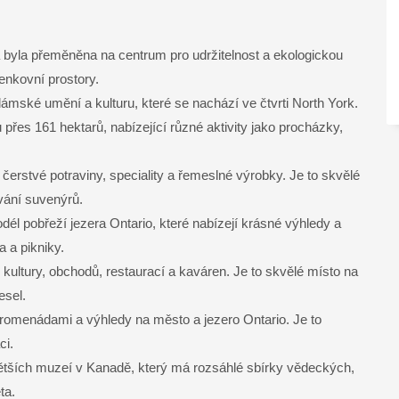
rá byla přeměněna na centrum pro udržitelnost a ekologickou
enkovní prostory.
mské umění a kulturu, které se nachází ve čtvrti North York.
přes 161 hektarů, nabízející různé aktivity jako procházky,
cí čerstvé potraviny, speciality a řemeslné výrobky. Je to skvělé
vání suvenýrů.
odél pobřeží jezera Ontario, které nabízejí krásné výhledy a
a a pikniky.
, kultury, obchodů, restaurací a kaváren. Je to skvělé místo na
esel.
promenádami a výhledy na město a jezero Ontario. Je to
ci.
větších muzeí v Kanadě, který má rozsáhlé sbírky vědeckých,
ta.