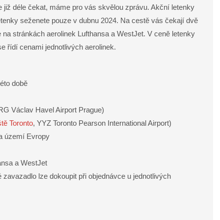
 již déle čekat, máme pro vás skvělou zprávu. Akční letenky
Letenky seženete pouze v dubnu 2024. Na cestě vás čekají dvě
e na stránkách aerolinek Lufthansa a WestJet. V ceně letenky
 řídí cenami jednotlivých aerolinek.
této době
RG Václav Havel Airport Prague)
tě Toronto
, YYZ Toronto Pearson International Airport)
 na území Evropy
hansa a WestJet
 zavazadlo lze dokoupit při objednávce u jednotlivých