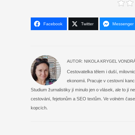
Facebook
Twitter
Messenger
AUTOR:
NIKOLA KRYGEL VONDR
Cestovatelka tělem i duší, milovni
ekonomii. Pracuje v cestovní kance
Studium žurnalistiky jí minulo jen o vlásek, ale to jí 
cestování, fejetonům a SEO textům. Ve volném čase hr
kopcích.