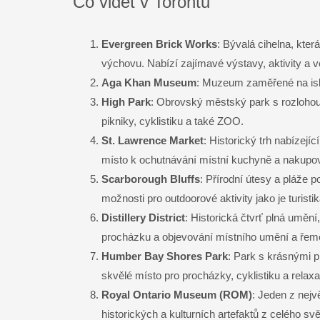
Co vidět v Torontu
Evergreen Brick Works
: Bývalá cihelna, kte
výchovu. Nabízí zajímavé výstavy, aktivity a v
Aga Khan Museum
: Muzeum zaměřené na islá
High Park
: Obrovský městský park s rozlohou 
pikniky, cyklistiku a také ZOO.
St. Lawrence Market
: Historický trh nabízejí
místo k ochutnávání místní kuchyně a nakupo
Scarborough Bluffs
: Přírodní útesy a pláže p
možnosti pro outdoorové aktivity jako je turistik
Distillery District
: Historická čtvrť plná umění
procházku a objevování místního umění a řem
Humber Bay Shores Park
: Park s krásnými 
skvělé místo pro procházky, cyklistiku a relaxa
Royal Ontario Museum (ROM)
: Jeden z nej
historických a kulturních artefaktů z celého svě