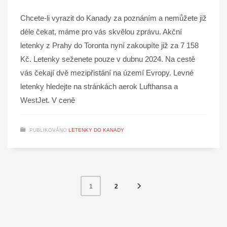
Chcete-li vyrazit do Kanady za poznáním a nemůžete již
déle čekat, máme pro vás skvělou zprávu. Akční
letenky z Prahy do Toronta nyní zakoupíte již za 7 158
Kč. Letenky seženete pouze v dubnu 2024. Na cestě
vás čekají dvě mezipřistání na území Evropy. Levné
letenky hledejte na stránkách aerok Lufthansa a
WestJet. V ceně
PUBLIKOVÁNO
LETENKY DO KANADY
2
1