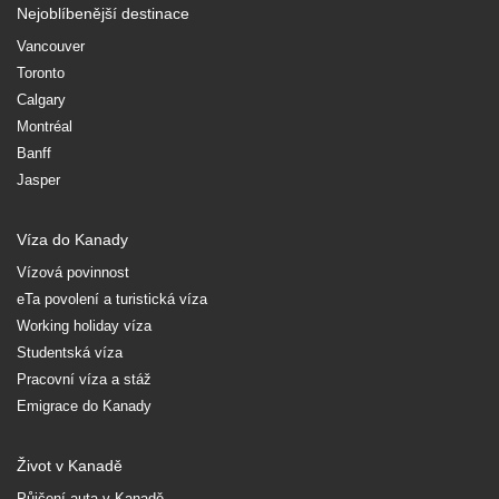
Nejoblíbenější destinace
Vancouver
Toronto
Calgary
Montréal
Banff
Jasper
Víza do Kanady
Vízová povinnost
eTa povolení a turistická víza
Working holiday víza
Studentská víza
Pracovní víza a stáž
Emigrace do Kanady
Život v Kanadě
Půjčení auta v Kanadě