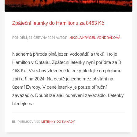
Zpáteční letenky do Hamiltonu za 8463 Kč
PONDĚLÍ, 17 ČERVNA 2024
AUTOR:
NIKOLA KRYGEL VONDRÁKOVÁ
Nádherná příroda plná jezer, vodopádů a treků, i to je
Hamilton v Ontariu. Zpáteční letenky nyní pořídíte za 8
463 Kč. Všechny zlevněné letenky hledejte na přelomu
září a října 2024. Na cestě je jedno mezipřistání na
území Evropy. V ceně letenky je pouze příruční
zavazadlo. Doupit lze ale i odbavení zavazadlo. Letenky
hledejte na
PUBLIKOVÁNO
LETENKY DO KANADY