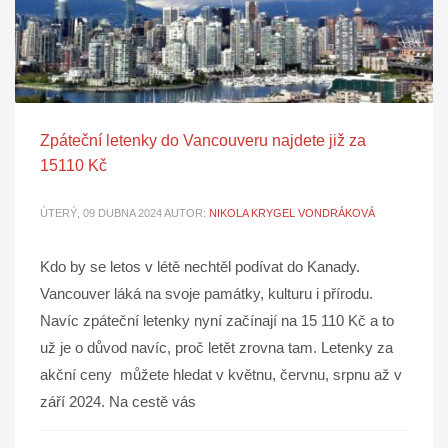
Zpáteční letenky do Vancouveru najdete již za
15110 Kč
ÚTERÝ, 09 DUBNA 2024
AUTOR:
NIKOLA KRYGEL VONDRÁKOVÁ
Kdo by se letos v létě nechtěl podívat do Kanady.
Vancouver láká na svoje památky, kulturu i přírodu.
Navíc zpáteční letenky nyní začínají na 15 110 Kč a to
už je o důvod navíc, proč letět zrovna tam. Letenky za
akční ceny můžete hledat v květnu, červnu, srpnu až v
září 2024. Na cestě vás