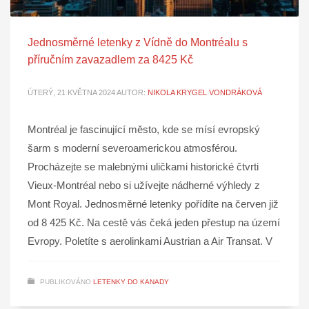
Jednosměrné letenky z Vídně do Montréalu s
příručním zavazadlem za 8425 Kč
ÚTERÝ, 21 KVĚTNA 2024
AUTOR:
NIKOLA KRYGEL VONDRÁKOVÁ
Montréal je fascinující město, kde se mísí evropský
šarm s moderní severoamerickou atmosférou.
Procházejte se malebnými uličkami historické čtvrti
Vieux-Montréal nebo si užívejte nádherné výhledy z
Mont Royal. Jednosměrné letenky pořídíte na červen již
od 8 425 Kč. Na cestě vás čeká jeden přestup na území
Evropy. Poletíte s aerolinkami Austrian a Air Transat. V
PUBLIKOVÁNO
LETENKY DO KANADY