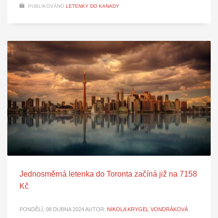
PUBLIKOVÁNO
LETENKY DO KANADY
Jednosměrná letenka do Toronta začíná již na 7158
Kč
PONDĚLÍ, 08 DUBNA 2024
AUTOR:
NIKOLA KRYGEL VONDRÁKOVÁ