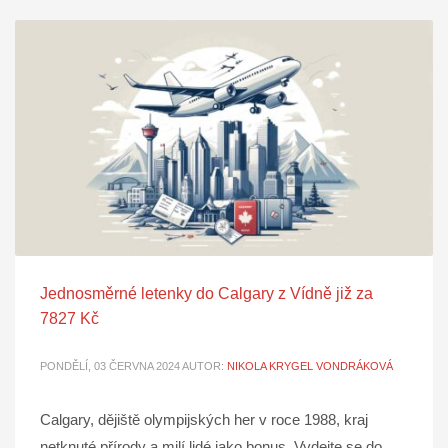
Jednosměrné letenky do Calgary z Vídně již za
7827 Kč
PONDĚLÍ, 03 ČERVNA 2024
AUTOR:
NIKOLA KRYGEL VONDRÁKOVÁ
Calgary, dějiště olympijských her v roce 1988, kraj
netknuté přírody a milí lidé jako bonus. Vydejte se do