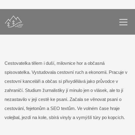
Cestovatelka tělem i duší, milovnice hor a občasná
spisovatelka. Vystudovala cestovní ruch a ekonomii. Pracuje v
cestovní kanceláři a občas si přivydělává jako průvodce v
zahraničí. Studium žurnalistiky jí minulo jen o vlásek, ale to jí
nezastavilo v její cestě ke psaní. Začala se věnovat psaní o
cestování, fejetonům a SEO textům. Ve volném čase hraje
volejbal, jezdí na kole, sbírá vinyly a vymýšlí túry po kopcích.