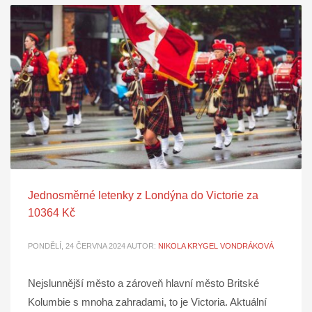
Jednosměrné letenky z Londýna do Victorie za
10364 Kč
PONDĚLÍ, 24 ČERVNA 2024
AUTOR:
NIKOLA KRYGEL VONDRÁKOVÁ
Nejslunnější město a zároveň hlavní město Britské
Kolumbie s mnoha zahradami, to je Victoria. Aktuální