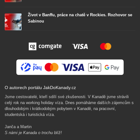
Život v Banffu, práce na chatě v Rockies. Rozhovor se
Sabinou
O autorech portálu JakDoKanady.cz
Jsme cestovatelé, kteří sdílí své zkušenosti. V Kanadě jsme strávili
celý rok na working holiday víza. Dnes pomáháme dalších zájemcům s
dlouhodobým i krátkodobým pobytem v Kanadě, na pracovní,
studentská i turistická víza.
Janča a Martin
S námi je Kanada o trochu blíž!