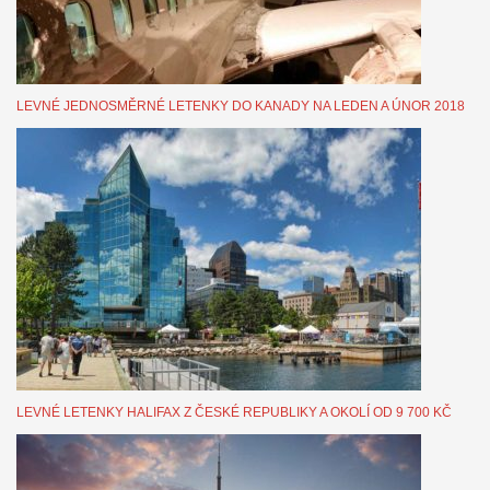
LEVNÉ JEDNOSMĚRNÉ LETENKY DO KANADY NA LEDEN A ÚNOR 2018
LEVNÉ LETENKY HALIFAX Z ČESKÉ REPUBLIKY A OKOLÍ OD 9 700 KČ