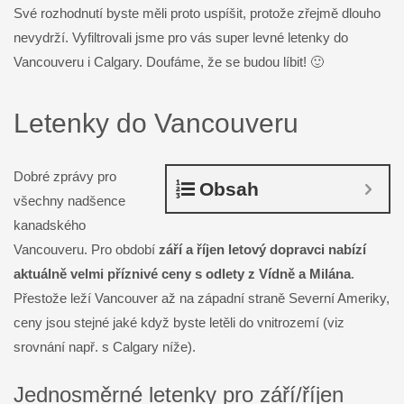
Své rozhodnutí byste měli proto uspíšit, protože zřejmě dlouho
nevydrží. Vyfiltrovali jsme pro vás super levné letenky do
Vancouveru i Calgary. Doufáme, že se budou líbit! 🙂
Letenky do Vancouveru
Dobré zprávy pro
Obsah
všechny nadšence
kanadského
Vancouveru. Pro období
září a říjen letový dopravci nabízí
aktuálně velmi příznivé ceny s odlety z Vídně a Milána
.
Přestože leží Vancouver až na západní straně Severní Ameriky,
ceny jsou stejné jaké když byste letěli do vnitrozemí (viz
srovnání např. s Calgary níže).
Jednosměrné letenky pro září/říjen