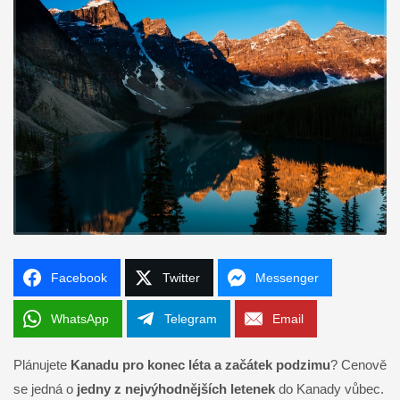
Facebook
Twitter
Messenger
WhatsApp
Telegram
Email
Plánujete
Kanadu pro konec léta a začátek podzimu
? Cenově
se jedná o
jedny z nejvýhodnějších letenek
do Kanady vůbec.