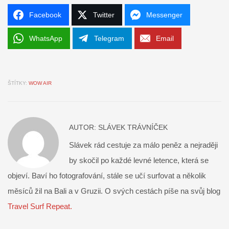
Facebook
Twitter
Messenger
WhatsApp
Telegram
Email
ŠTÍTKY:
WOW AIR
AUTOR:
SLÁVEK TRÁVNÍČEK
Slávek rád cestuje za málo peněz a nejraději
by skočil po každé levné letence, která se
objeví. Baví ho fotografování, stále se učí surfovat a několik
měsíců žil na Bali a v Gruzii. O svých cestách píše na svůj blog
Travel Surf Repeat.