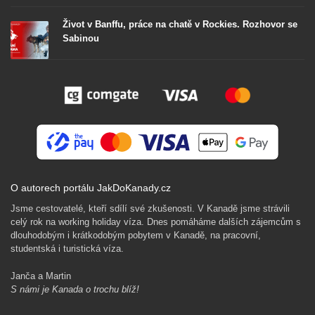
Život v Banffu, práce na chatě v Rockies. Rozhovor se
Sabinou
O autorech portálu JakDoKanady.cz
Jsme cestovatelé, kteří sdílí své zkušenosti. V Kanadě jsme strávili
celý rok na working holiday víza. Dnes pomáháme dalších zájemcům s
dlouhodobým i krátkodobým pobytem v Kanadě, na pracovní,
studentská i turistická víza.
Janča a Martin
S námi je Kanada o trochu blíž!