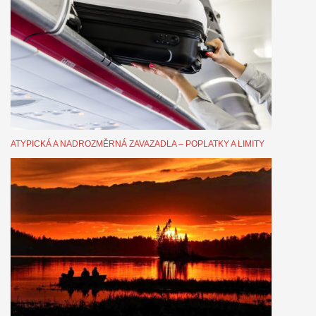
ATYPICKÁ A NADROZMĚRNÁ ZAVAZADLA – POPLATKY A LIMITY