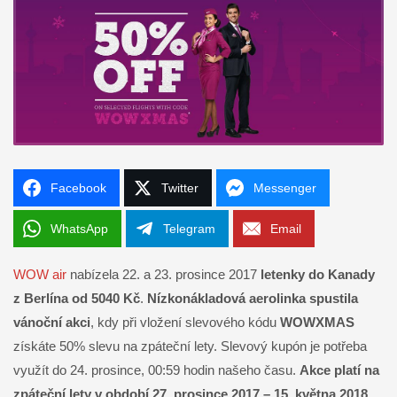
Facebook
Twitter
Messenger
WhatsApp
Telegram
Email
WOW air
nabízela 22. a 23. prosince 2017
letenky do Kanady
z Berlína od 5040 Kč
.
Nízkonákladová aerolinka spustila
vánoční akci
, kdy při vložení slevového kódu
WOWXMAS
získáte 50% slevu na zpáteční lety. Slevový kupón je potřeba
využít do 24. prosince, 00:59 hodin našeho času.
Akce platí na
zpáteční lety v období 27. prosince 2017 – 15. května 2018.