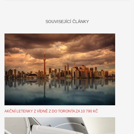
SOUVISEJÍCÍ ČLÁNKY
AKČNÍ LETENKY Z VÍDNĚ Z DO TORONTA ZA 10 790 KČ