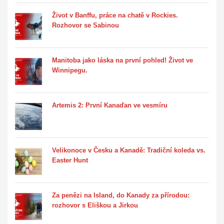
Život v Banffu, práce na chatě v Rockies.
Rozhovor se Sabinou
Manitoba jako láska na první pohled! Život ve
Winnipegu.
Artemis 2: První Kanaďan ve vesmíru
Velikonoce v Česku a Kanadě: Tradiční koleda vs.
Easter Hunt
Za penězi na Island, do Kanady za přírodou:
rozhovor s Eliškou a Jirkou