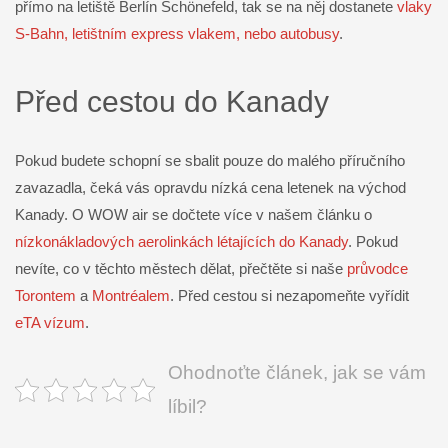
přímo na letiště Berlín Schönefeld, tak se na něj dostanete
vlaky
S-Bahn, letištním express vlakem, nebo autobusy
.
Před cestou do Kanady
Pokud budete schopní se sbalit pouze do malého příručního
zavazadla, čeká vás opravdu nízká cena letenek na východ
Kanady. O WOW air se dočtete více v našem článku o
nízkonákladových aerolinkách létajících do Kanady
. Pokud
nevíte, co v těchto městech dělat, přečtěte si naše
průvodce
Torontem
a
Montréalem
. Před cestou si nezapomeňte vyřídit
eTA vízum
.
Ohodnoťte článek, jak se vám
líbil?