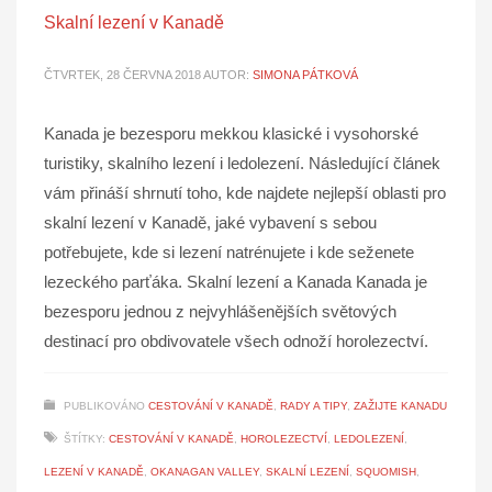
Skalní lezení v Kanadě
ČTVRTEK, 28 ČERVNA 2018
AUTOR:
SIMONA PÁTKOVÁ
Kanada je bezesporu mekkou klasické i vysohorské
turistiky, skalního lezení i ledolezení. Následující článek
vám přináší shrnutí toho, kde najdete nejlepší oblasti pro
skalní lezení v Kanadě, jaké vybavení s sebou
potřebujete, kde si lezení natrénujete i kde seženete
lezeckého parťáka. Skalní lezení a Kanada Kanada je
bezesporu jednou z nejvyhlášenějších světových
destinací pro obdivovatele všech odnoží horolezectví.
PUBLIKOVÁNO
CESTOVÁNÍ V KANADĚ
,
RADY A TIPY
,
ZAŽIJTE KANADU
ŠTÍTKY:
CESTOVÁNÍ V KANADĚ
,
HOROLEZECTVÍ
,
LEDOLEZENÍ
,
LEZENÍ V KANADĚ
,
OKANAGAN VALLEY
,
SKALNÍ LEZENÍ
,
SQUOMISH
,