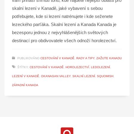
vám přináší shrnutí toho, kde najdete nejlepší oblasti pro
skalní lezení v Kanadě, jaké vybavení s sebou
potřebujete, kde si lezení natrénujete i kde seženete
lezeckého parťáka. Skalní lezení a Kanada Kanada je
bezesporu jednou z nejvyhlášenějších světových
destinací pro obdivovatele všech odnoží horolezectví.
PUBLIKOVÁNO
CESTOVÁNÍ V KANADĚ
,
RADY A TIPY
,
ZAŽIJTE KANADU
ŠTÍTKY:
CESTOVÁNÍ V KANADĚ
,
HOROLEZECTVÍ
,
LEDOLEZENÍ
,
LEZENÍ V KANADĚ
,
OKANAGAN VALLEY
,
SKALNÍ LEZENÍ
,
SQUOMISH
,
ZÁPADNÍ KANADA