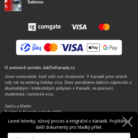
Sabinou
O autorech portálu JakDoKanady.cz
Jsme cestovatelé, kteří sdílí své zkušenosti. V Kanadě jsme strávili
celý rok na working holiday víza. Dnes pomáháme dalších zájemcům s
dlouhodobým i krátkodobým pobytem v Kanadě, na pracovní,
studentská i turistická víza.
Janča a Martin
S námi je Kanada o trochu blíž!
Levné letenky, vízový proces a imigrační v Kanadě. Pojištění a
další dokumenty pro hladký přílet.
Rádi Ti pomůžeme s kanadským dobrodružstvím…