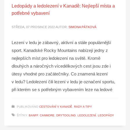
Ledopády a ledolezení v Kanadě: Nejlepší místa a
potřebné vybavení
STŘEDA, 07 PROSINCE 2022
AUTOR:
SIMONA PÁTKOVÁ
Lezení v ledu je zábavný, aktivní a stále populárnější
sport. Kanadské Rocky Mountains nabízejí jedny z
nejlepších míst pro ledolezení na světě. Kromě
dlouhých a náročných vícedélkových cest jsou zde i
útesy vhodné pro začátečníky. Co znamená lezení
v ledu? Ledolezení čili lezení v ledu je označení sportu,
při kterém se s potřebným vybavením leze na ledové
PUBLIKOVÁNO
CESTOVÁNÍ V KANADĚ
,
RADY A TIPY
ŠTÍTKY:
BANFF
,
CANMORE
,
DRYTOOLING
,
LEDOLEZENÍ
,
LEDOPÁDY