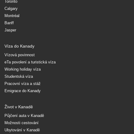
Toronto
Calgary
Montréal
Banff
Jasper
Víza do Kanady
Vízová povinnost
eTa povolení a turistická víza
Working holiday víza
Studentská víza
Pracovní víza a stáž
Emigrace do Kanady
Život v Kanadě
Půjčení auta v Kanadě
Možnosti cestování
Ubytování v Kanadě