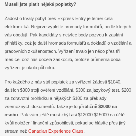
Museli jste platit nějaké poplatky?
Žádost o trvalý pobyt přes Express Entry je téměř celá
elektronická. Nejprve vyplníte hromady formulářů, podle kterých
vás obodují. Pak kandidáty s nejvíce body pozvou k zaslání
přihlášky, což je další hromada formulářů a dokladů o vzdělání a
pracovních zkušenostech. Vyřízení trvalo jen něco přes tři
měsíce, což nás docela zaskočilo, protože průměrná doba
vyřízení je okolo půl roku.
Pro každého z nás stál poplatek za vyřízení žádosti $1040,
dalších $300 stojí ověření vzdělání, $300 za jazykový test, $200
za zdravotní prohlídku a nějakých $100 za překlady
všemožných dokumentů. Takže je to
přibližně $2000 na
osobu
. Pak vám ještě musí zbýt asi $12000-$15000 na účtě
kvůli doložení finanční způsobilosti, pokud se hlásíte přes jiný
stream než
Canadian Experience Class
.