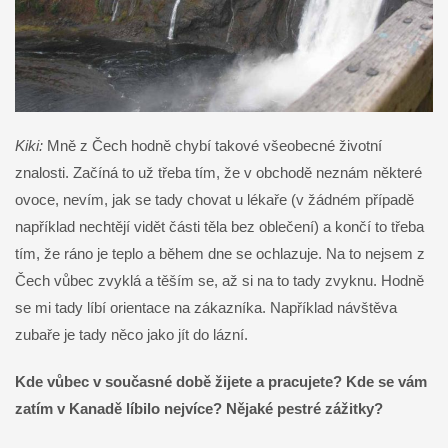
Kiki:
Mně z Čech hodně chybí takové všeobecné životní
znalosti. Začíná to už třeba tím, že v obchodě neznám některé
ovoce, nevím, jak se tady chovat u lékaře (v žádném případě
například nechtějí vidět části těla bez oblečení) a končí to třeba
tím, že ráno je teplo a během dne se ochlazuje. Na to nejsem z
Čech vůbec zvyklá a těším se, až si na to tady zvyknu. Hodně
se mi tady líbí orientace na zákazníka. Například návštěva
zubaře je tady něco jako jít do lázní.
Kde vůbec v současné době žijete a pracujete? Kde se vám
zatím v Kanadě líbilo nejvíce? Nějaké pestré zážitky?