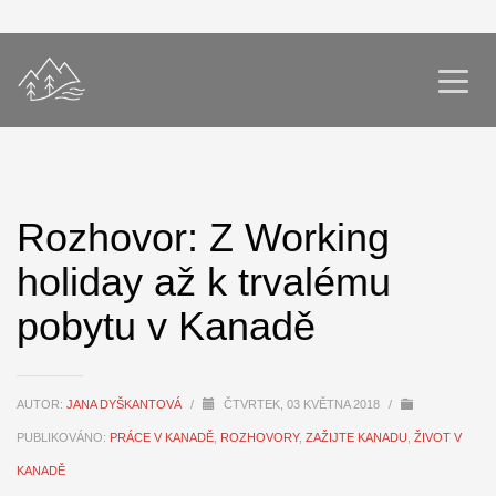
Rozhovor: Z Working
holiday až k trvalému
pobytu v Kanadě
AUTOR:
JANA DYŠKANTOVÁ
/
ČTVRTEK, 03 KVĚTNA 2018
/
PUBLIKOVÁNO:
PRÁCE V KANADĚ
,
ROZHOVORY
,
ZAŽIJTE KANADU
,
ŽIVOT V
KANADĚ