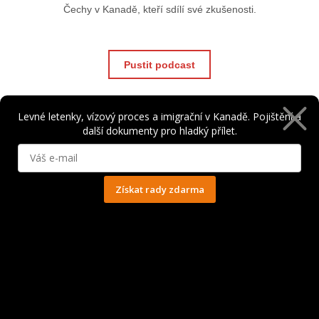
Čechy v Kanadě, kteří sdílí své zkušenosti.
Pustit podcast
Levné letenky, vízový proces a imigrační v Kanadě. Pojištění a
další dokumenty pro hladký přílet.
Členská sekce
Získat rady zdarma
Katalog prací v Kanadě, e-book, video přednášky a checklisty pro
Ochrana osobních údajů
Working Holiday uchazeče.
Vstoupit