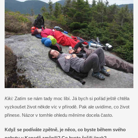
Kiki:
Zatím se nám tady moc líbí. Já bych si pořád ještě chtěla
vyzkoušet život někde víc v přírodě. Pak ale uvidíme, co život
přinese. Názor v tomhle ohledu měníme docela často.
Když se podíváte zpětně, je něco, co byste během svého
pobytu v Kanadě změnili? Co byste řešili jinak?