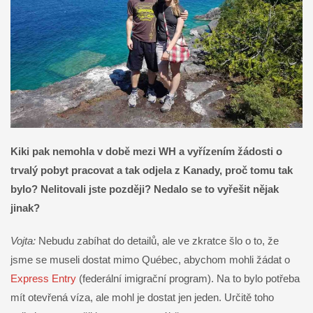
Kiki pak nemohla v době mezi WH a vyřízením žádosti o
trvalý pobyt pracovat a tak odjela z Kanady, proč tomu tak
bylo? Nelitovali jste později? Nedalo se to vyřešit nějak
jinak?
Vojta:
Nebudu zabíhat do detailů, ale ve zkratce šlo o to, že
jsme se museli dostat mimo Québec, abychom mohli žádat o
Express Entry
(federální imigrační program). Na to bylo potřeba
mít otevřená víza, ale mohl je dostat jen jeden. Určitě toho