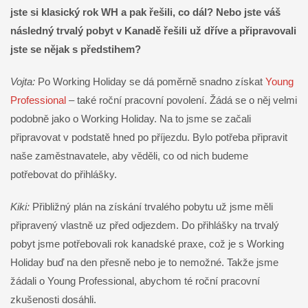
jste si klasický rok WH a pak řešili, co dál? Nebo jste váš
následný trvalý pobyt v Kanadě řešili už dříve a připravovali
jste se nějak s předstihem?
Vojta:
Po Working Holiday se dá poměrně snadno získat
Young
Professional
– také roční pracovní povolení. Žádá se o něj velmi
podobně jako o Working Holiday. Na to jsme se začali
připravovat v podstatě hned po příjezdu. Bylo potřeba připravit
naše zaměstnavatele, aby věděli, co od nich budeme
potřebovat do přihlášky.
Kiki:
Přibližný plán na získání trvalého pobytu už jsme měli
připravený vlastně uz před odjezdem. Do přihlášky na trvalý
pobyt jsme potřebovali rok kanadské praxe, což je s Working
Holiday buď na den přesně nebo je to nemožné. Takže jsme
žádali o Young Professional, abychom té roční pracovní
zkušenosti dosáhli.