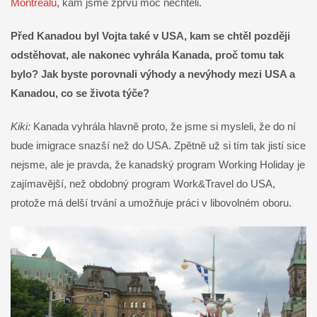
Montréalu
, kam jsme zprvu moc nechtěli.
Před Kanadou byl Vojta také v USA, kam se chtěl později
odstěhovat, ale nakonec vyhrála Kanada, proč tomu tak
bylo? Jak byste porovnali výhody a nevýhody mezi USA a
Kanadou, co se života týče?
Kiki:
Kanada vyhrála hlavně proto, že jsme si mysleli, že do ní
bude imigrace snazší než do USA. Zpětně už si tím tak jistí sice
nejsme, ale je pravda, že kanadský program Working Holiday je
zajímavější, než obdobný program Work&Travel do USA,
protože má delší trvání a umožňuje práci v libovolném oboru.