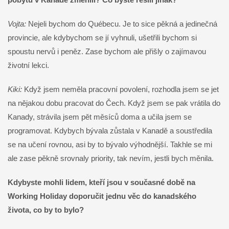
Vojta:
Nejeli bychom do Québecu. Je to sice pěkná a jedinečná
provincie, ale kdybychom se jí vyhnuli, ušetřili bychom si
spoustu nervů i peněz. Zase bychom ale přišly o zajímavou
životní lekci.
Kiki:
Když jsem neměla pracovní povolení, rozhodla jsem se jet
na nějakou dobu pracovat do Čech. Když jsem se pak vrátila do
Kanady, strávila jsem pět měsíců doma a učila jsem se
programovat. Kdybych bývala zůstala v Kanadě a soustředila
se na učení rovnou, asi by to bývalo výhodnější. Takhle se mi
ale zase pěkně srovnaly priority, tak nevím, jestli bych měnila.
Kdybyste mohli lidem, kteří jsou v současné době na
Working Holiday doporučit jednu věc do kanadského
života, co by to bylo?