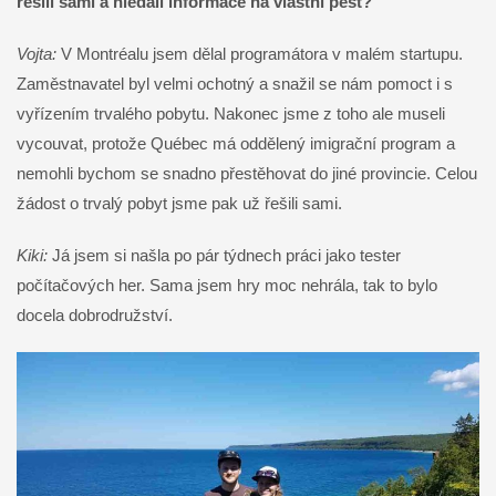
řešili sami a hledali informace na vlastní pěst?
Vojta:
V Montréalu jsem dělal programátora v malém startupu.
Zaměstnavatel byl velmi ochotný a snažil se nám pomoct i s
vyřízením trvalého pobytu. Nakonec jsme z toho ale museli
vycouvat, protože Québec má oddělený imigrační program a
nemohli bychom se snadno přestěhovat do jiné provincie. Celou
žádost o trvalý pobyt jsme pak už řešili sami.
Kiki:
Já jsem si našla po pár týdnech práci jako tester
počítačových her. Sama jsem hry moc nehrála, tak to bylo
docela dobrodružství.