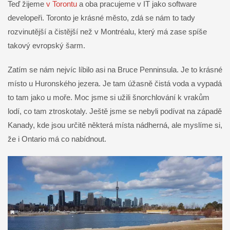
Teď žijeme
v Torontu
a oba pracujeme v IT jako software
developeři. Toronto je krásné město, zdá se nám to tady
rozvinutější a čistější než v Montréalu, který má zase spíše
takový evropský šarm.
Zatím se nám nejvíc líbilo asi na Bruce Penninsula. Je to krásné
místo u Huronského jezera. Je tam úžasně čistá voda a vypadá
to tam jako u moře. Moc jsme si užili šnorchlování k vrakům
lodí, co tam ztroskotaly. Ještě jsme se nebyli podívat na západě
Kanady, kde jsou určitě některá místa nádherná, ale myslíme si,
že i Ontario má co nabídnout.