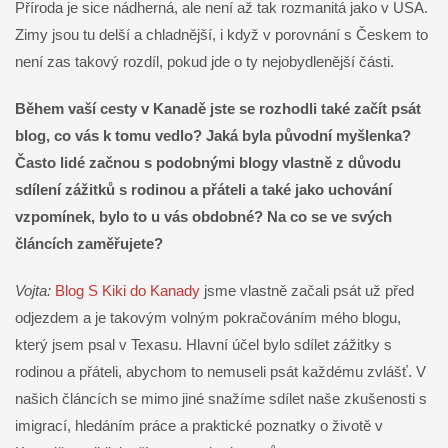
Příroda je sice nádherná, ale není až tak rozmanitá jako v USA.
Zimy jsou tu delší a chladnější, i když v porovnání s Českem to
není zas takový rozdíl, pokud jde o ty nejobydlenější části.
Během vaší cesty v Kanadě jste se rozhodli také začít psát
blog, co vás k tomu vedlo? Jaká byla původní myšlenka?
Často lidé začnou s podobnými blogy vlastně z důvodu
sdílení zážitků s rodinou a přáteli a také jako uchování
vzpomínek, bylo to u vás obdobné? Na co se ve svých
článcích zaměřujete?
Vojta:
Blog S Kiki do Kanady
jsme vlastně začali psát už před
odjezdem a je takovým volným pokračováním mého blogu,
který jsem psal v Texasu. Hlavní účel bylo sdílet zážitky s
rodinou a přáteli, abychom to nemuseli psát každému zvlášť. V
našich článcích se mimo jiné snažíme sdílet naše zkušenosti s
imigrací, hledáním práce a praktické poznatky o životě v