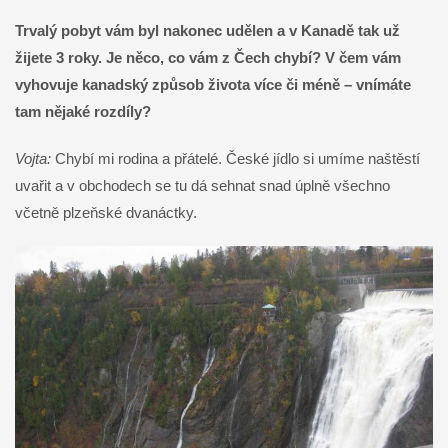
Trvalý pobyt vám byl nakonec udělen a v Kanadě tak už
žijete 3 roky. Je něco, co vám z Čech chybí? V čem vám
vyhovuje kanadský způsob života více či méně – vnímáte
tam nějaké rozdíly?
Vojta:
Chybí mi rodina a přátelé. České jídlo si umíme naštěstí
uvařit a v obchodech se tu dá sehnat snad úplně všechno
včetně plzeňské dvanáctky.