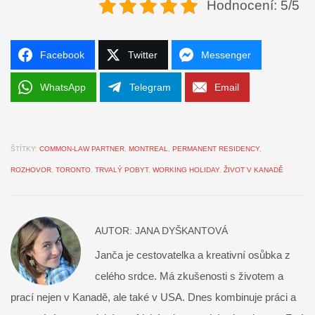
Hodnocení: 5/5
Facebook
Twitter
Messenger
WhatsApp
Telegram
Email
ŠTÍTKY:
COMMON-LAW PARTNER
,
MONTREAL
,
PERMANENT RESIDENCY
,
ROZHOVOR
,
TORONTO
,
TRVALÝ POBYT
,
WORKING HOLIDAY
,
ŽIVOT V KANADĚ
AUTOR:
JANA DYŠKANTOVÁ
Janča je cestovatelka a kreativní osůbka z
celého srdce. Má zkušenosti s životem a
prací nejen v Kanadě, ale také v USA. Dnes kombinuje práci a