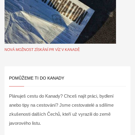
NOVÁ MOŽNOST ZÍSKÁNÍ PR VÍZ V KANADĚ
POMŮŽEME TI DO KANADY
Plánuješ cestu do Kanady? Chceš najít práci, bydlení
anebo tipy na cestování? Jsme cestovatelé a sdílíme
zkušenosti dalších Čechů, kteří už vyrazili do země
javorového listu.