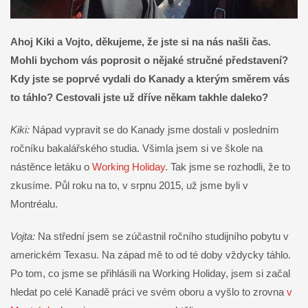
Ahoj Kiki a Vojto, děkujeme, že jste si na nás našli čas.
Mohli bychom vás poprosit o nějaké stručné představení?
Kdy jste se poprvé vydali do Kanady a kterým směrem vás
to táhlo? Cestovali jste už dříve někam takhle daleko?
Kiki:
Nápad vypravit se do Kanady jsme dostali v posledním
ročníku bakalářského studia. Všimla jsem si ve škole na
nástěnce letáku o
Working Holiday
. Tak jsme se rozhodli, že to
zkusíme. Půl roku na to, v srpnu 2015, už jsme byli v
Montréalu.
Vojta:
Na střední jsem se zúčastnil ročního studijního pobytu v
americkém Texasu. Na západ mě to od té doby vždycky táhlo.
Po tom, co jsme se přihlásili na Working Holiday, jsem si začal
hledat po celé Kanadě práci ve svém oboru a vyšlo to zrovna
v