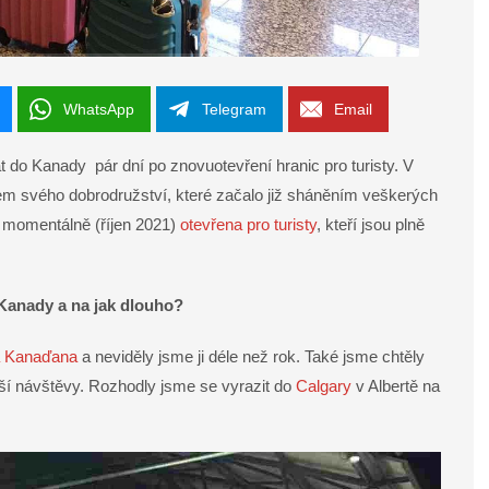
WhatsApp
Telegram
Email
 do Kanady pár dní po znovuotevření hranic pro turisty. V
hem svého dobrodružství, které začalo již sháněním veškerých
momentálně (říjen 2021)
otevřena pro turisty
, kteří jsou plně
 Kanady a na jak dlouho?
a Kanaďana
a neviděly jsme ji déle než rok. Také jsme chtěly
aší návštěvy. Rozhodly jsme se vyrazit do
Calgary
v Albertě na