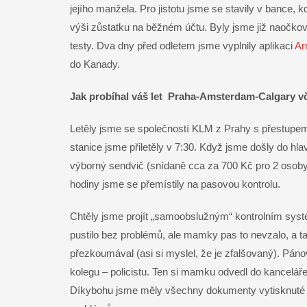
jejího manžela. Pro jistotu jsme se stavily v bance,
výši zůstatku na běžném účtu. Byly jsme již naočko
testy. Dva dny před odletem jsme vyplnily aplikaci
Ar
do Kanady.
Jak probíhal váš let Praha-Amsterdam-Calgary vč
Letěly jsme se společností KLM z Prahy s přestupem
stanice jsme přiletěly v 7:30. Když jsme došly do hla
výborný sendvič (snídaně cca za 700 Kč pro 2 osob
hodiny jsme se přemístily na pasovou kontrolu.
Chtěly jsme projít „samoobslužným“ kontrolním systém
pustilo bez problémů, ale mamky pas to nevzalo, a t
přezkoumával (asi si myslel, že je zfalšovaný). Páno
kolegu – policistu. Ten si mamku odvedl do kanceláře, 
Díkybohu jsme měly všechny dokumenty vytisknuté a