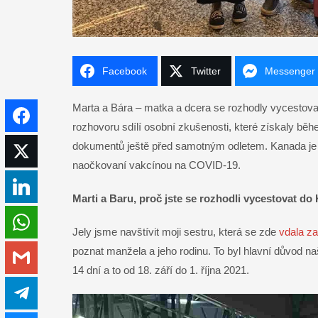
Facebook
Twitter
Messenger
Marta a Bára – matka a dcera se rozhodly vycestovat
Facebook
rozhovoru sdílí osobní zkušenosti, které získaly bě
dokumentů ještě před samotným odletem. Kanada je 
Twitter
naočkovaní vakcínou na COVID-19.
LinkedIn
Marti a Baru, proč jste se rozhodli vycestovat do
WhatsApp
Jely jsme navštívit moji sestru, která se zde
vdala z
poznat manžela a jeho rodinu. To byl hlavní důvod n
Gmail
14 dní a to od 18. září do 1. října 2021.
Telegram