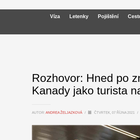
Víza
Letenky
Pojištění
Cest
Rozhovor: Hned po zn
Kanady jako turista 
AUTOR:
ANDREA ŽELJAZKOVÁ
/
ČTVRTEK, 07 ŘÍJNA 2021
/