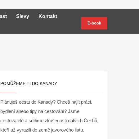
ast
Slevy
Kontakt
E-book
POMŮŽEME TI DO KANADY
Plánuješ cestu do Kanady? Chceš najít práci,
bydlení anebo tipy na cestování? Jsme
cestovatelé a sdílíme zkušenosti dalších Čechů,
kteří už vyrazili do země javorového listu.