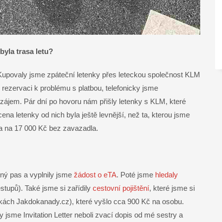
 byla trasa letu?
 Kupovaly jsme zpáteční letenky přes leteckou společnost KLM
rezervaci k problému s platbou, telefonicky jsme
 zájem. Pár dní po hovoru nám přišly letenky s KLM, které
ena letenky od nich byla ještě levnější, než ta, kterou jsme
la na 17 000 Kč bez zavazadla.
ný pas a vyplnily jsme
žádost o eTA
. Poté jsme
hledaly
stupů). Také jsme si zařídily
cestovní pojištění
, které jsme si
kách Jakdokanady.cz), které vyšlo cca 900 Kč na osobu.
y jsme Invitation Letter neboli zvací dopis od mé sestry a