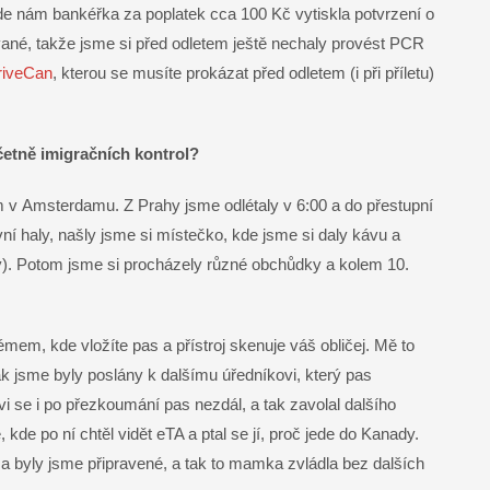
 kde nám bankéřka za poplatek cca 100 Kč vytiskla potvrzení o
vané, takže jsme si před odletem ještě nechaly provést PCR
riveCan
, kterou se musíte prokázat před odletem (i při příletu)
etně imigračních kontrol?
 v Amsterdamu. Z Prahy jsme odlétaly v 6:00 a do přestupní
vní haly, našly jsme si místečko, kde jsme si daly kávu a
y). Potom jsme si procházely různé obchůdky a kolem 10.
em, kde vložíte pas a přístroj skenuje váš obličej. Mě to
ak jsme byly poslány k dalšímu úředníkovi, který pas
vi se i po přezkoumání pas nezdál, a tak zavolal dalšího
kde po ní chtěl vidět eTA a ptal se jí, proč jede do Kanady.
 byly jsme připravené, a tak to mamka zvládla bez dalších