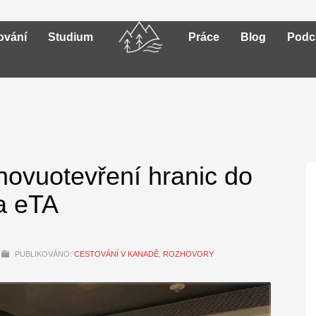
ování
Studium
Práce
Blog
Podc
ovuotevření hranic do
na eTA
PUBLIKOVÁNO:
CESTOVÁNÍ V KANADĚ
,
ROZHOVORY