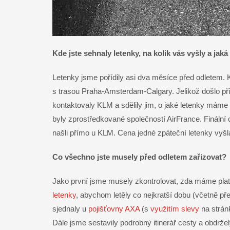
Kde jste sehnaly letenky, na kolik vás vyšly a jaká
Letenky jsme pořídily asi dva měsíce před odletem.
s trasou Praha-Amsterdam-Calgary. Jelikož došlo při 
kontaktovaly KLM a sdělily jim, o jaké letenky máme
byly zprostředkované společností AirFrance. Finální c
našli přímo u KLM. Cena jedné zpáteční letenky vyš
Co všechno jste musely před odletem zařizovat?
Jako první jsme musely zkontrolovat, zda máme plat
letenky
, abychom letěly co nejkratší dobu (včetně pře
sjednaly u
pojišťovny AXA
(s
využitím slevy
na strán
Dále jsme sestavily podrobný itinerář cesty a obdržel