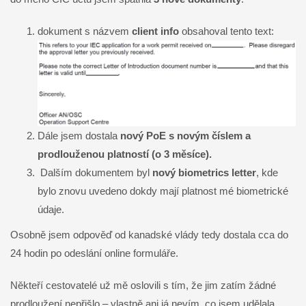
dokument s názvem
client info
obsahoval tento text:
Dále jsem dostala
nový PoE s novým číslem a
prodlouženou platností (o 3 měsíce).
Dalším dokumentem byl
nový biometrics letter
, kde
bylo znovu uvedeno dokdy mají platnost mé biometrické
údaje.
Osobně jsem odpověď od kanadské vlády tedy dostala cca do
24 hodin po odeslání online formuláře.
Někteří cestovatelé už mě oslovili s tím, že jim zatím žádné
prodloužení nepřišlo – vlastně ani já nevím, co jsem udělala