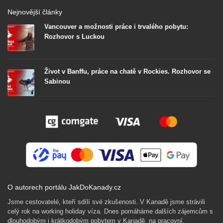
Nejnovější články
Vancouver a možnosti práce i trvalého pobytu:
Rozhovor s Luckou
Život v Banffu, práce na chatě v Rockies. Rozhovor se
Sabinou
O autorech portálu JakDoKanady.cz
Jsme cestovatelé, kteří sdílí své zkušenosti. V Kanadě jsme strávili
celý rok na working holiday víza. Dnes pomáháme dalších zájemcům s
dlouhodobým i krátkodobým pobytem v Kanadě, na pracovní,