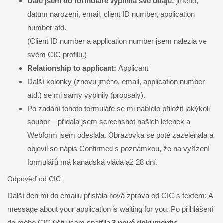
Dále jsem do formuláře vyplnila své údaje:
jméno,
datum narození, email, client ID number, application
number atd.
(Client ID number a application number jsem nalezla ve
svém CIC profilu.)
Relationship to applicant:
Applicant
Další kolonky (znovu jméno, email, application number
atd.) se mi samy vyplnily (propsaly).
Po zadání tohoto formuláře se mi nabídlo přiložit jakýkoli
soubor – přidala jsem screenshot našich letenek a
Webform jsem odeslala. Obrazovka se poté zazelenala a
objevil se nápis Confirmed s poznámkou, že na vyřízení
formulářů má kanadská vláda až 28 dní.
Odpověď od CIC:
Další den mi do emailu přistála nová zpráva od CIC s textem: A
message about your application is waiting for you. Po přihlášení
do mého CIC účtu jsem spatřila
3 nové dokumenty
: