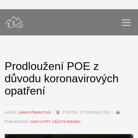
Prodloužení POE z
důvodu koronavirových
opatření
AUTOR:
JANA DYŠKANTOVÁ
/
ČTVRTEK, 17 PROSINCE 2020
/
PUBLIKOVÁNO:
RADY A TIPY
,
ZAŽIJTE KANADU