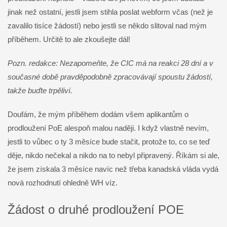
jinak než ostatní, jestli jsem stihla poslat webform včas (než je
zavalilo tisíce žádostí) nebo jestli se někdo slitoval nad mým
příběhem. Určitě to ale zkoušejte dál!
Pozn. redakce: Nezapomeňte, že CIC má na reakci 28 dní a v
současné době pravděpodobně zpracovávají spoustu žádostí,
takže buďte trpěliví.
Doufám, že mým příběhem dodám všem aplikantům o
prodloužení PoE alespoň malou naději. I když vlastně nevím,
jestli to vůbec o ty 3 měsíce bude stačit, protože to, co se teď
děje, nikdo nečekal a nikdo na to nebyl připravený. Říkám si ale,
že jsem získala 3 měsíce navíc než třeba kanadská vláda vydá
nová rozhodnutí ohledně WH víz.
Žádost o druhé prodloužení POE