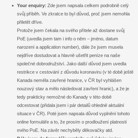
Your enquiry:
Zde jsem napsala celkem podrobně celý
svůj příběh. Ve zkratce to byl důvod, proč jsem nemohla
přiletět dříve.
Protože jsem čekala na svého přítele až dostane svůj
PoE (uvedla jsem tam i info o něm – jméno, datum
narození a application number), dále že jsem musela
nejdříve dostudovat a hlavně ušetřit peníze na naše
společné dobrodružství. Jako další důvod jsem uvedla
restrikce v cestování z důvodu koronaviru (v té době ještě
Kanada neměla zavřené hranice, v ČR byl vyhlášen
nouzový stav a mělo následovat zavření hranic), a že je
tedy prakticky nemožné do Kanady v této době
odcestovat (přidala jsem i pár detailů ohledně aktuální
situace v ČR). Poté jsem napsala důvod vyplnění tohoto
online formuláře a to, že prosím o prodloužení platnosti
mého PoE. Na závěr nechyběly děkovačky atd.