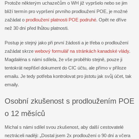
Protože některým uchazečům o WH již vypršelo nebo se jim
blíží termín pro vypršení prvního prodloužení POE, je možné
zažádat o
prodloužení platnosti POE podruhé
. Opět ne dříve
než 30 dní před lhůtou platnosti.
Postup je stejný jako při první žádosti a je třeba o prodloužení
zažádat skrze
webový formulář na stránkách kanadské vlády
.
Magdaléna s námi sdílela, že vše proběhlo stejně, pouze ji
tentokrát nepřišel dokument do CIC účtu, ale přímo v příloze
emailu. Je tedy potřeba kontrolovat pro jistotu jak svůj účet, tak
emaily.
Osobní zkušenost s prodloužením POE
o 12 měsíců
Michal s námi sdílel svou zkušenost, aby další cestovatelé
neztráceli naději: „Dostal jsem 2x prodloužení o 90 dní a včera