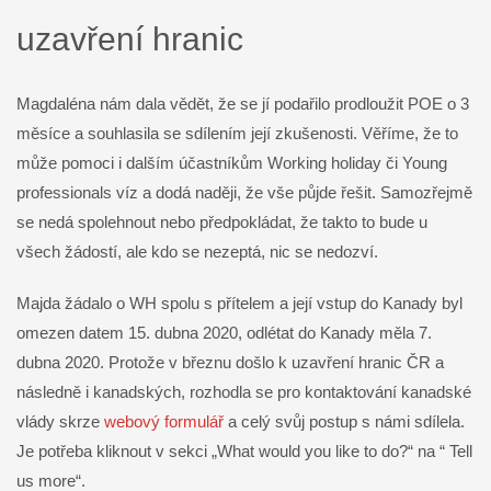
uzavření hranic
Magdaléna nám dala vědět, že se jí podařilo prodloužit POE o 3
měsíce a souhlasila se sdílením její zkušenosti. Věříme, že to
může pomoci i dalším účastníkům Working holiday či Young
professionals víz a dodá naději, že vše půjde řešit. Samozřejmě
se nedá spolehnout nebo předpokládat, že takto to bude u
všech žádostí, ale kdo se nezeptá, nic se nedozví.
Majda žádalo o WH spolu s přítelem a její vstup do Kanady byl
omezen datem 15. dubna 2020, odlétat do Kanady měla 7.
dubna 2020. Protože v březnu došlo k uzavření hranic ČR a
následně i kanadských, rozhodla se pro kontaktování kanadské
vlády skrze
webový formulář
a celý svůj postup s námi sdílela.
Je potřeba kliknout v sekci „What would you like to do?“ na “ Tell
us more“.