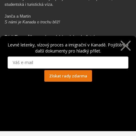
studentská i turistická víza.
Janča a Martin
S námi je Kanada o trochu blíž!
Rádi Ti pomůžeme s kanadským dobrodružstvím…
Levné letenky, vízový proces a imigrační v Kanadě. Pojištění a
další dokumenty pro hladký přílet.
Získat rady zdarma
Ochrana osobních údajů
© 2014 - 2025. Všechna práva vyhrazena.
Kontakt
|
Spolupráce
|
Obchodní podmínky
|
Ochrana osobních údajů