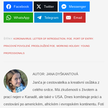
Facebook
Twitter
Messenger
WhatsApp
Telegram
Email
ŠTÍTKY:
KORONAVIRUS
,
LETTER OF INTRODUCTION
,
POE
,
PORT OF ENTRY
,
PRACOVNÍ POVOLENÍ
,
PRODLOUŽENÍ POE
,
WORKING HOLIDAY
,
YOUNG
PROFESSIONALS
AUTOR:
JANA DYŠKANTOVÁ
Janča je cestovatelka a kreativní osůbka z
celého srdce. Má zkušenosti s životem a
prací nejen v Kanadě, ale také v USA. Dnes kombinuje práci a
cestování po americkém, africkém i evropském kontinentu. Fotí