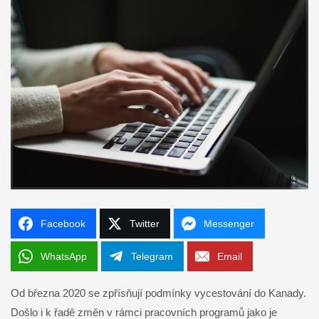
Facebook
Twitter
Messenger
WhatsApp
Telegram
Email
Od března 2020 se zpřísňují podmínky vycestování do Kanady.
Došlo i k řadě změn v rámci pracovních programů jako je