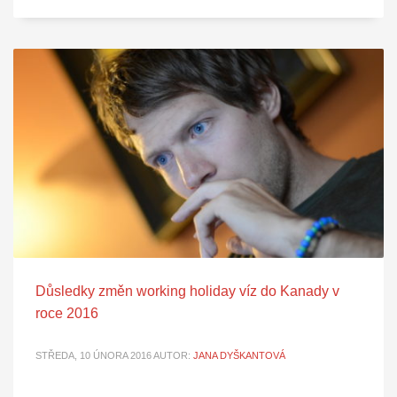
Důsledky změn working holiday víz do Kanady v
roce 2016
STŘEDA, 10 ÚNORA 2016
AUTOR:
JANA DYŠKANTOVÁ