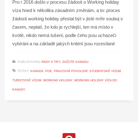
Pro r 2016 došlo v procesu žádosti o Working holiday
víza hned k několika zásadním změnám, a to: proces
žádosti working holiday přestal být v jisté míře souboj s
časem, neplatí, že kdo je rychlejší, ten má místo v
kvótě, nikdo nemá tušení, podle čeho jsou uchazeči
vybíráni a na základě jakých kritérií jsou rozesílané
PUBLIKOVÁNO
RADY A TIPY
,
ZAŽIJTE KANADU
ŠTÍTKY:
KANADA
,
POE
,
PRACOVNÍ POVOLENÍ
,
STUDENTSKÉ VÍZUM
,
TURISTICKÉ VÍZUM
,
WORKING HOLIDAY
,
WORKING HOLIDAY VÍZA DO
KANADY