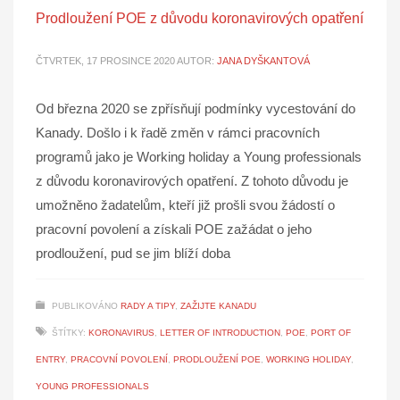
Prodloužení POE z důvodu koronavirových opatření
ČTVRTEK, 17 PROSINCE 2020
AUTOR:
JANA DYŠKANTOVÁ
Od března 2020 se zpřísňují podmínky vycestování do
Kanady. Došlo i k řadě změn v rámci pracovních
programů jako je Working holiday a Young professionals
z důvodu koronavirových opatření. Z tohoto důvodu je
umožněno žadatelům, kteří již prošli svou žádostí o
pracovní povolení a získali POE zažádat o jeho
prodloužení, pud se jim blíží doba
PUBLIKOVÁNO
RADY A TIPY
,
ZAŽIJTE KANADU
ŠTÍTKY:
KORONAVIRUS
,
LETTER OF INTRODUCTION
,
POE
,
PORT OF
ENTRY
,
PRACOVNÍ POVOLENÍ
,
PRODLOUŽENÍ POE
,
WORKING HOLIDAY
,
YOUNG PROFESSIONALS