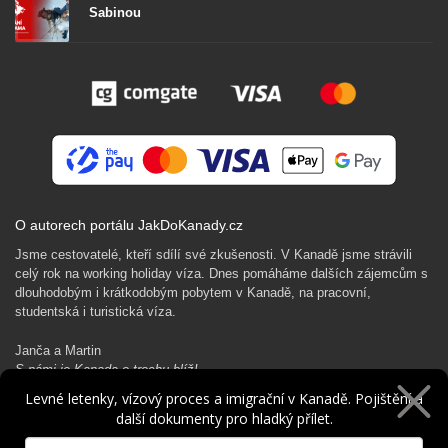
Sabinou
O autorech portálu JakDoKanady.cz
Jsme cestovatelé, kteří sdílí své zkušenosti. V Kanadě jsme strávili
celý rok na working holiday víza. Dnes pomáháme dalších zájemcům s
dlouhodobým i krátkodobým pobytem v Kanadě, na pracovní,
studentská i turistická víza.
Janča a Martin
S námi je Kanada o trochu blíž!
Levné letenky, vízový proces a imigrační v Kanadě. Pojištění a
další dokumenty pro hladký přílet.
Rádi Ti pomůžeme s kanadským dobrodružstvím…