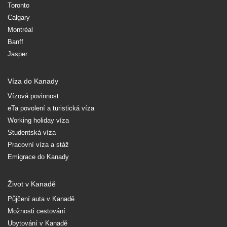
Toronto
Calgary
Montréal
Banff
Jasper
Víza do Kanady
Vízová povinnost
eTa povolení a turistická víza
Working holiday víza
Studentská víza
Pracovní víza a stáž
Emigrace do Kanady
Život v Kanadě
Půjčení auta v Kanadě
Možnosti cestování
Ubytování v Kanadě